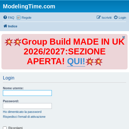
ModelingTime.com
FAQ
Regole
Iscriviti
Login
Indice
Group Build MADE IN UK
2026/2027:SEZIONE
APERTA!
QUI!
Login
Nome utente:
Password:
Ho dimenticato la password
Rispedisci l’email di attivazione
Ricordami