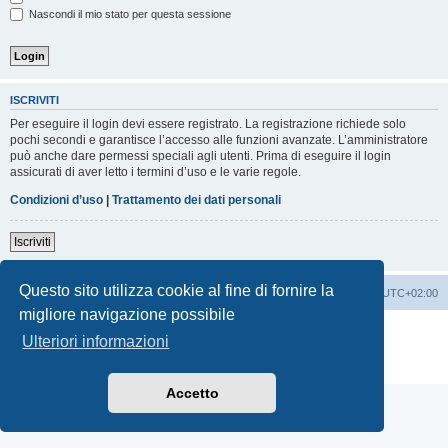
Nascondi il mio stato per questa sessione
ISCRIVITI
Per eseguire il login devi essere registrato. La registrazione richiede solo
pochi secondi e garantisce l’accesso alle funzioni avanzate. L’amministratore
può anche dare permessi speciali agli utenti. Prima di eseguire il login
assicurati di aver letto i termini d’uso e le varie regole.
Condizioni d’uso
|
Trattamento dei dati personali
Iscriviti
Questo sito utilizza cookie al fine di fornire la
Indice
Contattaci
Cancella cookie
Tutti gli orari sono
UTC+02:00
migliore navigazione possibile
Creato da
phpBB
® Forum Software © phpBB Limited
Ulteriori informazioni
Traduzione Italiana
phpBB-Italia.it
Privacy
|
Condizioni
Accetto