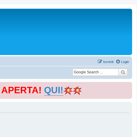
Iscriviti
Login
E APERTA!
QUI!