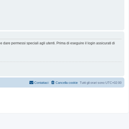
dare permessi speciali agli utenti. Prima di eseguire il login assicurati di
Contattaci
Cancella cookie
Tutti gli orari sono
UTC+02:00