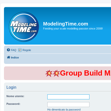
ModelingTime.com
Feeding your scale modelling passion since 2008!
FAQ
Regole
Indice
Group Build 
Login
Nome utente:
Password:
Ho dimenticato la password