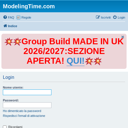
ModelingTime.com
FAQ
Regole
Iscriviti
Login
Indice
Group Build MADE IN UK
2026/2027:SEZIONE
APERTA!
QUI!
Login
Nome utente:
Password:
Ho dimenticato la password
Rispedisci l’email di attivazione
Ricordami