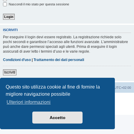
Nascondi il mio stato per questa sessione
ISCRIVITI
Per eseguire il login devi essere registrato. La registrazione richiede solo
pochi secondi e garantisce l’accesso alle funzioni avanzate. L’amministratore
può anche dare permessi speciali agli utenti. Prima di eseguire il login
assicurati di aver letto i termini d’uso e le varie regole.
Condizioni d’uso
|
Trattamento dei dati personali
Iscriviti
Questo sito utilizza cookie al fine di fornire la
Indice
Contattaci
Cancella cookie
Tutti gli orari sono
UTC+02:00
migliore navigazione possibile
Creato da
phpBB
® Forum Software © phpBB Limited
Ulteriori informazioni
Traduzione Italiana
phpBB-Italia.it
Privacy
|
Condizioni
Accetto