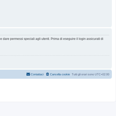
dare permessi speciali agli utenti. Prima di eseguire il login assicurati di
Contattaci
Cancella cookie
Tutti gli orari sono
UTC+02:00