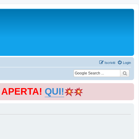
Iscriviti
Login
E APERTA!
QUI!