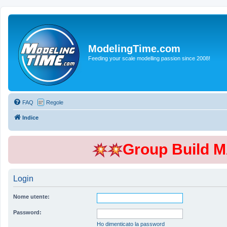
ModelingTime.com
Feeding your scale modelling passion since 2008!
FAQ
Regole
Indice
Group Build 
Login
Nome utente:
Password:
Ho dimenticato la password