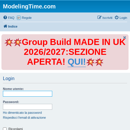
ModelingTime.com
FAQ
Regole
Iscriviti
Login
Indice
Group Build MADE IN UK
2026/2027:SEZIONE
APERTA!
QUI!
Login
Nome utente:
Password:
Ho dimenticato la password
Rispedisci l’email di attivazione
Ricordami