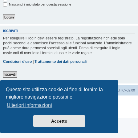
Nascondi il mio stato per questa sessione
ISCRIVITI
Per eseguire il login devi essere registrato. La registrazione richiede solo
pochi secondi e garantisce l’accesso alle funzioni avanzate. L’amministratore
può anche dare permessi speciali agli utenti. Prima di eseguire il login
assicurati di aver letto i termini d’uso e le varie regole.
Condizioni d’uso
|
Trattamento dei dati personali
Iscriviti
Questo sito utilizza cookie al fine di fornire la
Indice
Contattaci
Cancella cookie
Tutti gli orari sono
UTC+02:00
migliore navigazione possibile
Creato da
phpBB
® Forum Software © phpBB Limited
Ulteriori informazioni
Traduzione Italiana
phpBB-Italia.it
Privacy
|
Condizioni
Accetto