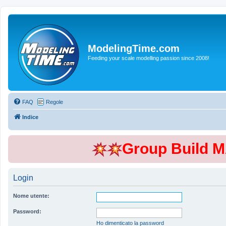
ModelingTime.com
Feeding your scale modelling passion since 2008!
FAQ
Regole
Indice
Group Build 
Login
Nome utente:
Password:
Ho dimenticato la password