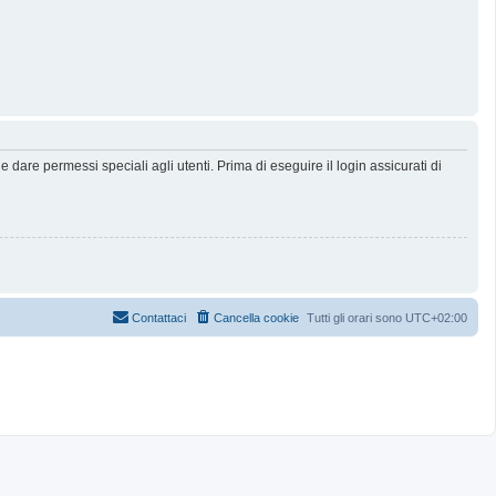
dare permessi speciali agli utenti. Prima di eseguire il login assicurati di
Contattaci
Cancella cookie
Tutti gli orari sono
UTC+02:00