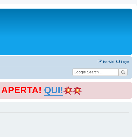
Iscriviti
Login
E APERTA!
QUI!