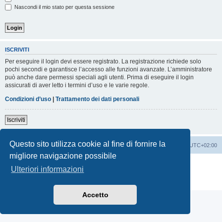
Nascondi il mio stato per questa sessione
ISCRIVITI
Per eseguire il login devi essere registrato. La registrazione richiede solo
pochi secondi e garantisce l’accesso alle funzioni avanzate. L’amministratore
può anche dare permessi speciali agli utenti. Prima di eseguire il login
assicurati di aver letto i termini d’uso e le varie regole.
Condizioni d’uso
|
Trattamento dei dati personali
Iscriviti
Questo sito utilizza cookie al fine di fornire la
Indice
Contattaci
Cancella cookie
Tutti gli orari sono
UTC+02:00
migliore navigazione possibile
Creato da
phpBB
® Forum Software © phpBB Limited
Ulteriori informazioni
Traduzione Italiana
phpBB-Italia.it
Privacy
|
Condizioni
Accetto