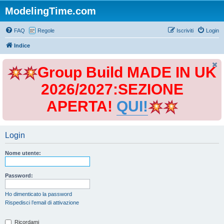
ModelingTime.com
FAQ
Regole
Iscriviti
Login
Indice
Group Build MADE IN UK
2026/2027:SEZIONE
APERTA!
QUI!
Login
Nome utente:
Password:
Ho dimenticato la password
Rispedisci l’email di attivazione
Ricordami