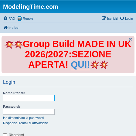
ModelingTime.com
FAQ
Regole
Iscriviti
Login
Indice
Group Build MADE IN UK
2026/2027:SEZIONE
APERTA!
QUI!
Login
Nome utente:
Password:
Ho dimenticato la password
Rispedisci l’email di attivazione
Ricordami