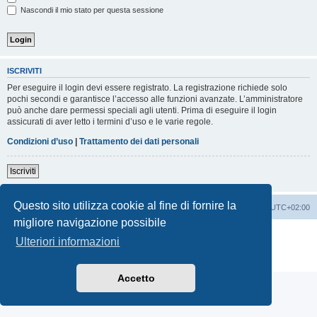
Nascondi il mio stato per questa sessione
ISCRIVITI
Per eseguire il login devi essere registrato. La registrazione richiede solo
pochi secondi e garantisce l’accesso alle funzioni avanzate. L’amministratore
può anche dare permessi speciali agli utenti. Prima di eseguire il login
assicurati di aver letto i termini d’uso e le varie regole.
Condizioni d’uso
|
Trattamento dei dati personali
Iscriviti
Questo sito utilizza cookie al fine di fornire la
Indice
Contattaci
Cancella cookie
Tutti gli orari sono
UTC+02:00
migliore navigazione possibile
Creato da
phpBB
® Forum Software © phpBB Limited
Ulteriori informazioni
Traduzione Italiana
phpBB-Italia.it
Privacy
|
Condizioni
Accetto