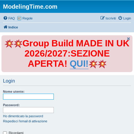
ModelingTime.com
FAQ
Regole
Iscriviti
Login
Indice
Group Build MADE IN UK
2026/2027:SEZIONE
APERTA!
QUI!
Login
Nome utente:
Password:
Ho dimenticato la password
Rispedisci l’email di attivazione
Ricordami