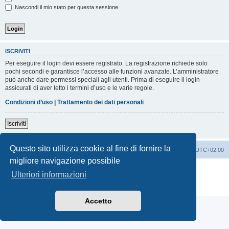
Nascondi il mio stato per questa sessione
ISCRIVITI
Per eseguire il login devi essere registrato. La registrazione richiede solo
pochi secondi e garantisce l’accesso alle funzioni avanzate. L’amministratore
può anche dare permessi speciali agli utenti. Prima di eseguire il login
assicurati di aver letto i termini d’uso e le varie regole.
Condizioni d’uso
|
Trattamento dei dati personali
Iscriviti
Questo sito utilizza cookie al fine di fornire la
Indice
Contattaci
Cancella cookie
Tutti gli orari sono
UTC+02:00
migliore navigazione possibile
Creato da
phpBB
® Forum Software © phpBB Limited
Ulteriori informazioni
Traduzione Italiana
phpBB-Italia.it
Privacy
|
Condizioni
Accetto