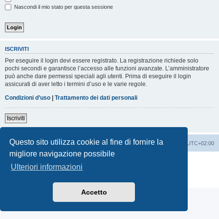
Nascondi il mio stato per questa sessione
ISCRIVITI
Per eseguire il login devi essere registrato. La registrazione richiede solo
pochi secondi e garantisce l’accesso alle funzioni avanzate. L’amministratore
può anche dare permessi speciali agli utenti. Prima di eseguire il login
assicurati di aver letto i termini d’uso e le varie regole.
Condizioni d’uso
|
Trattamento dei dati personali
Iscriviti
Questo sito utilizza cookie al fine di fornire la
Indice
Contattaci
Cancella cookie
Tutti gli orari sono
UTC+02:00
migliore navigazione possibile
Creato da
phpBB
® Forum Software © phpBB Limited
Ulteriori informazioni
Traduzione Italiana
phpBB-Italia.it
Privacy
|
Condizioni
Accetto