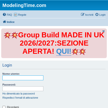
ModelingTime.com
FAQ
Regole
Iscriviti
Login
Indice
Group Build MADE IN UK
2026/2027:SEZIONE
APERTA!
QUI!
Login
Nome utente:
Password:
Ho dimenticato la password
Rispedisci l’email di attivazione
Ricordami