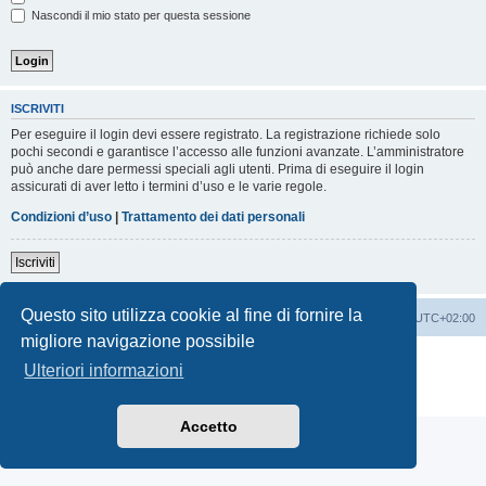
Nascondi il mio stato per questa sessione
ISCRIVITI
Per eseguire il login devi essere registrato. La registrazione richiede solo
pochi secondi e garantisce l’accesso alle funzioni avanzate. L’amministratore
può anche dare permessi speciali agli utenti. Prima di eseguire il login
assicurati di aver letto i termini d’uso e le varie regole.
Condizioni d’uso
|
Trattamento dei dati personali
Iscriviti
Questo sito utilizza cookie al fine di fornire la
Indice
Contattaci
Cancella cookie
Tutti gli orari sono
UTC+02:00
migliore navigazione possibile
Creato da
phpBB
® Forum Software © phpBB Limited
Ulteriori informazioni
Traduzione Italiana
phpBB-Italia.it
Privacy
|
Condizioni
Accetto