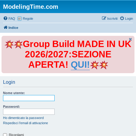
ModelingTime.com
FAQ
Regole
Iscriviti
Login
Indice
Group Build MADE IN UK
2026/2027:SEZIONE
APERTA!
QUI!
Login
Nome utente:
Password:
Ho dimenticato la password
Rispedisci l’email di attivazione
Ricordami