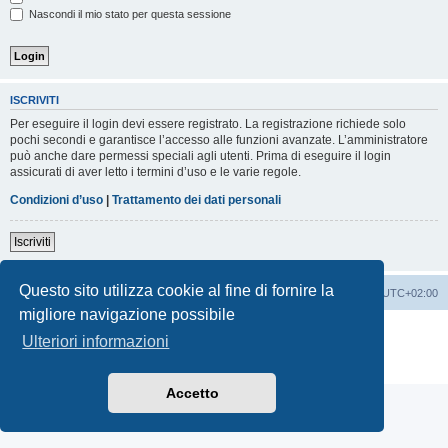
Nascondi il mio stato per questa sessione
ISCRIVITI
Per eseguire il login devi essere registrato. La registrazione richiede solo
pochi secondi e garantisce l’accesso alle funzioni avanzate. L’amministratore
può anche dare permessi speciali agli utenti. Prima di eseguire il login
assicurati di aver letto i termini d’uso e le varie regole.
Condizioni d’uso
|
Trattamento dei dati personali
Iscriviti
Questo sito utilizza cookie al fine di fornire la
Indice
Contattaci
Cancella cookie
Tutti gli orari sono
UTC+02:00
migliore navigazione possibile
Creato da
phpBB
® Forum Software © phpBB Limited
Ulteriori informazioni
Traduzione Italiana
phpBB-Italia.it
Privacy
|
Condizioni
Accetto