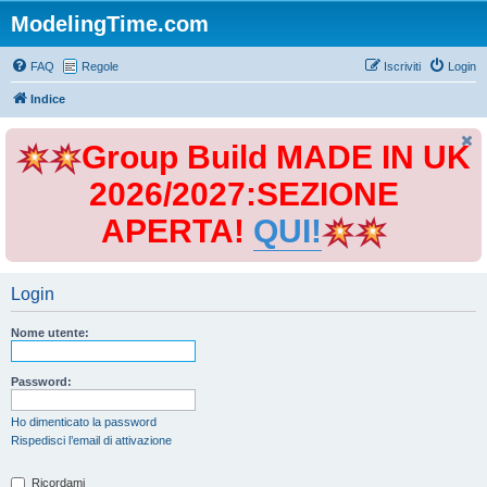
ModelingTime.com
FAQ
Regole
Iscriviti
Login
Indice
Group Build MADE IN UK
2026/2027:SEZIONE
APERTA!
QUI!
Login
Nome utente:
Password:
Ho dimenticato la password
Rispedisci l’email di attivazione
Ricordami