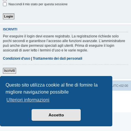
Nascondi il mio stato per questa sessione
ISCRIVITI
Per eseguire il login devi essere registrato. La registrazione richiede solo
pochi secondi e garantisce l’accesso alle funzioni avanzate. L’amministratore
può anche dare permessi speciali agli utenti. Prima di eseguire il login
assicurati di aver letto i termini d’uso e le varie regole.
Condizioni d’uso
|
Trattamento dei dati personali
Iscriviti
Questo sito utilizza cookie al fine di fornire la
Indice
Contattaci
Cancella cookie
Tutti gli orari sono
UTC+02:00
migliore navigazione possibile
Creato da
phpBB
® Forum Software © phpBB Limited
Ulteriori informazioni
Traduzione Italiana
phpBB-Italia.it
Privacy
|
Condizioni
Accetto