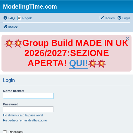
ModelingTime.com
FAQ
Regole
Iscriviti
Login
Indice
Group Build MADE IN UK
2026/2027:SEZIONE
APERTA!
QUI!
Login
Nome utente:
Password:
Ho dimenticato la password
Rispedisci l’email di attivazione
Ricordami