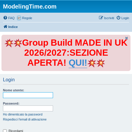
ModelingTime.com
FAQ
Regole
Iscriviti
Login
Indice
Group Build MADE IN UK
2026/2027:SEZIONE
APERTA!
QUI!
Login
Nome utente:
Password:
Ho dimenticato la password
Rispedisci l’email di attivazione
Ricordami