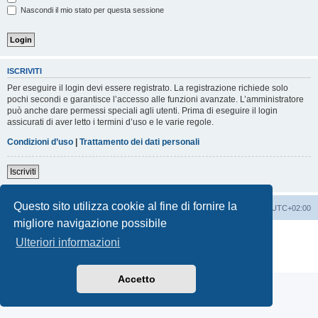
Nascondi il mio stato per questa sessione
ISCRIVITI
Per eseguire il login devi essere registrato. La registrazione richiede solo
pochi secondi e garantisce l’accesso alle funzioni avanzate. L’amministratore
può anche dare permessi speciali agli utenti. Prima di eseguire il login
assicurati di aver letto i termini d’uso e le varie regole.
Condizioni d’uso
|
Trattamento dei dati personali
Iscriviti
Questo sito utilizza cookie al fine di fornire la
Indice
Contattaci
Cancella cookie
Tutti gli orari sono
UTC+02:00
migliore navigazione possibile
Creato da
phpBB
® Forum Software © phpBB Limited
Ulteriori informazioni
Traduzione Italiana
phpBB-Italia.it
Privacy
|
Condizioni
Accetto