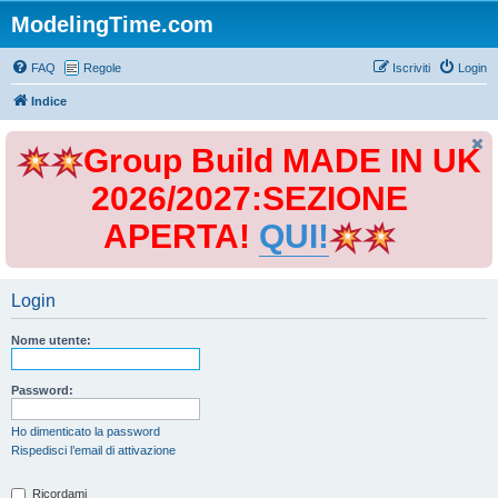
ModelingTime.com
FAQ
Regole
Iscriviti
Login
Indice
Group Build MADE IN UK
2026/2027:SEZIONE
APERTA!
QUI!
Login
Nome utente:
Password:
Ho dimenticato la password
Rispedisci l’email di attivazione
Ricordami