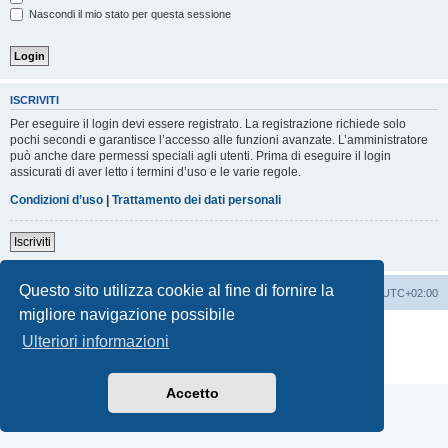
Nascondi il mio stato per questa sessione
ISCRIVITI
Per eseguire il login devi essere registrato. La registrazione richiede solo
pochi secondi e garantisce l’accesso alle funzioni avanzate. L’amministratore
può anche dare permessi speciali agli utenti. Prima di eseguire il login
assicurati di aver letto i termini d’uso e le varie regole.
Condizioni d’uso
|
Trattamento dei dati personali
Iscriviti
Questo sito utilizza cookie al fine di fornire la
Indice
Contattaci
Cancella cookie
Tutti gli orari sono
UTC+02:00
migliore navigazione possibile
Creato da
phpBB
® Forum Software © phpBB Limited
Ulteriori informazioni
Traduzione Italiana
phpBB-Italia.it
Privacy
|
Condizioni
Accetto