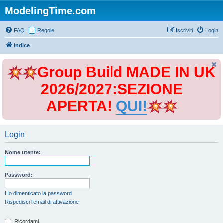
ModelingTime.com
FAQ
Regole
Iscriviti
Login
Indice
Group Build MADE IN UK
2026/2027:SEZIONE
APERTA!
QUI!
Login
Nome utente:
Password:
Ho dimenticato la password
Rispedisci l’email di attivazione
Ricordami