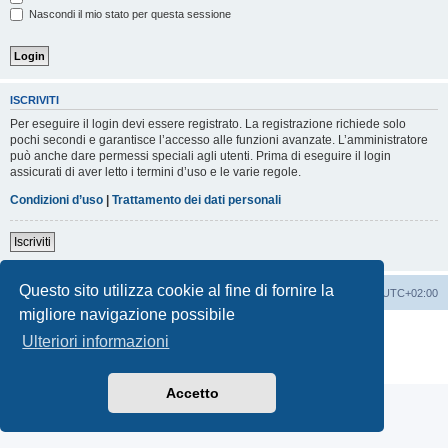
Nascondi il mio stato per questa sessione
ISCRIVITI
Per eseguire il login devi essere registrato. La registrazione richiede solo
pochi secondi e garantisce l’accesso alle funzioni avanzate. L’amministratore
può anche dare permessi speciali agli utenti. Prima di eseguire il login
assicurati di aver letto i termini d’uso e le varie regole.
Condizioni d’uso
|
Trattamento dei dati personali
Iscriviti
Questo sito utilizza cookie al fine di fornire la
Indice
Contattaci
Cancella cookie
Tutti gli orari sono
UTC+02:00
migliore navigazione possibile
Creato da
phpBB
® Forum Software © phpBB Limited
Ulteriori informazioni
Traduzione Italiana
phpBB-Italia.it
Privacy
|
Condizioni
Accetto