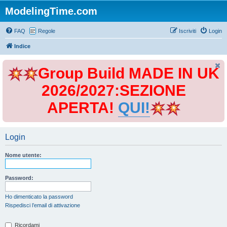
ModelingTime.com
FAQ
Regole
Iscriviti
Login
Indice
Group Build MADE IN UK
2026/2027:SEZIONE
APERTA!
QUI!
Login
Nome utente:
Password:
Ho dimenticato la password
Rispedisci l’email di attivazione
Ricordami