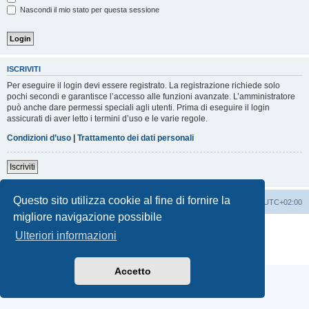
Nascondi il mio stato per questa sessione
ISCRIVITI
Per eseguire il login devi essere registrato. La registrazione richiede solo
pochi secondi e garantisce l’accesso alle funzioni avanzate. L’amministratore
può anche dare permessi speciali agli utenti. Prima di eseguire il login
assicurati di aver letto i termini d’uso e le varie regole.
Condizioni d’uso
|
Trattamento dei dati personali
Iscriviti
Questo sito utilizza cookie al fine di fornire la
Indice
Contattaci
Cancella cookie
Tutti gli orari sono
UTC+02:00
migliore navigazione possibile
Creato da
phpBB
® Forum Software © phpBB Limited
Ulteriori informazioni
Traduzione Italiana
phpBB-Italia.it
Privacy
|
Condizioni
Accetto