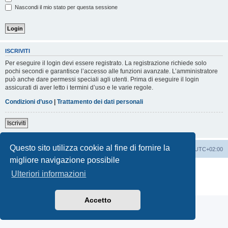
Nascondi il mio stato per questa sessione
ISCRIVITI
Per eseguire il login devi essere registrato. La registrazione richiede solo
pochi secondi e garantisce l’accesso alle funzioni avanzate. L’amministratore
può anche dare permessi speciali agli utenti. Prima di eseguire il login
assicurati di aver letto i termini d’uso e le varie regole.
Condizioni d’uso
|
Trattamento dei dati personali
Iscriviti
Questo sito utilizza cookie al fine di fornire la
Indice
Contattaci
Cancella cookie
Tutti gli orari sono
UTC+02:00
migliore navigazione possibile
Creato da
phpBB
® Forum Software © phpBB Limited
Ulteriori informazioni
Traduzione Italiana
phpBB-Italia.it
Privacy
|
Condizioni
Accetto