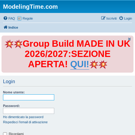
ModelingTime.com
FAQ
Regole
Iscriviti
Login
Indice
Group Build MADE IN UK
2026/2027:SEZIONE
APERTA!
QUI!
Login
Nome utente:
Password:
Ho dimenticato la password
Rispedisci l’email di attivazione
Ricordami