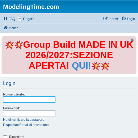
ModelingTime.com
FAQ
Regole
Iscriviti
Login
Indice
Group Build MADE IN UK
2026/2027:SEZIONE
APERTA!
QUI!
Login
Nome utente:
Password:
Ho dimenticato la password
Rispedisci l’email di attivazione
Ricordami