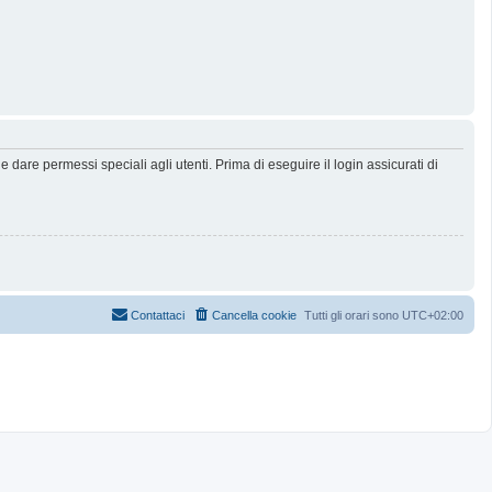
dare permessi speciali agli utenti. Prima di eseguire il login assicurati di
Contattaci
Cancella cookie
Tutti gli orari sono
UTC+02:00