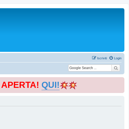
Iscriviti
Login
E APERTA!
QUI!