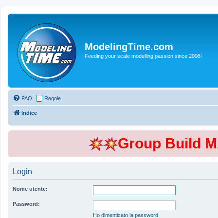
ModelingTime.com
Feeding your scale modelling passion since 2008!
FAQ
Regole
Indice
Group Build 
Login
Nome utente:
Password:
Ho dimenticato la password