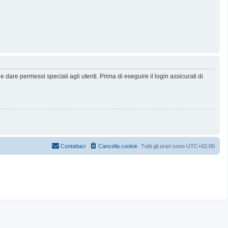
dare permessi speciali agli utenti. Prima di eseguire il login assicurati di
Contattaci
Cancella cookie
Tutti gli orari sono
UTC+02:00