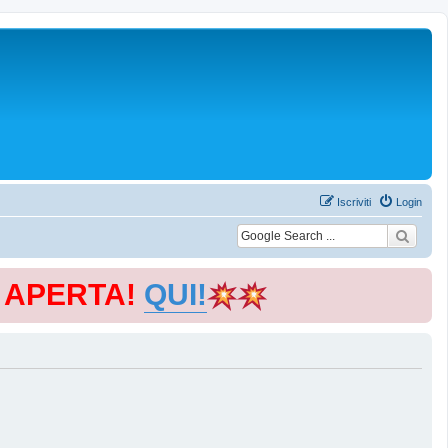
Iscriviti
Login
E APERTA!
QUI!