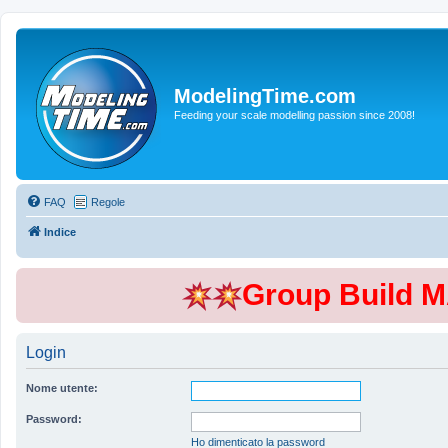
ModelingTime.com
Feeding your scale modelling passion since 2008!
FAQ
Regole
Indice
Group Build 
Login
Nome utente:
Password:
Ho dimenticato la password