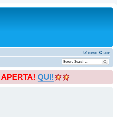
Iscriviti
Login
E APERTA!
QUI!