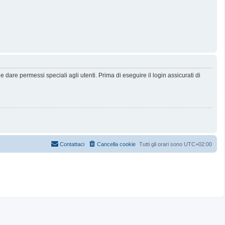
dare permessi speciali agli utenti. Prima di eseguire il login assicurati di
Contattaci
Cancella cookie
Tutti gli orari sono
UTC+02:00