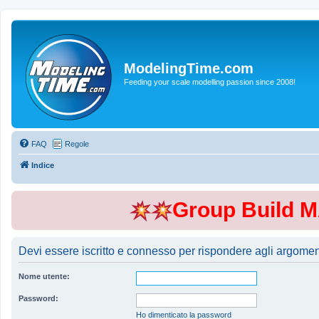
ModelingTime.com
Feeding your scale modelling passion since 2008!
FAQ
Regole
Indice
Group Build 
Devi essere iscritto e connesso per rispondere agli argomen
Nome utente:
Password:
Ho dimenticato la password