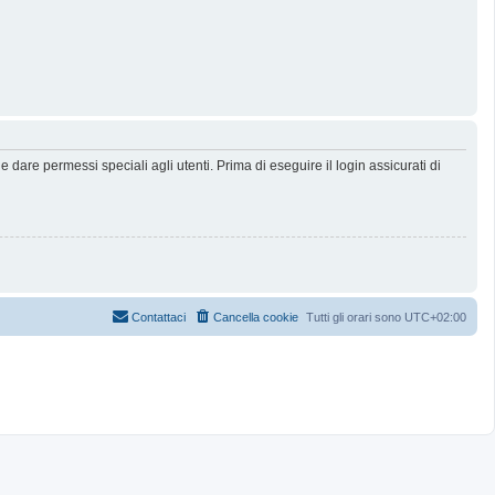
dare permessi speciali agli utenti. Prima di eseguire il login assicurati di
Contattaci
Cancella cookie
Tutti gli orari sono
UTC+02:00