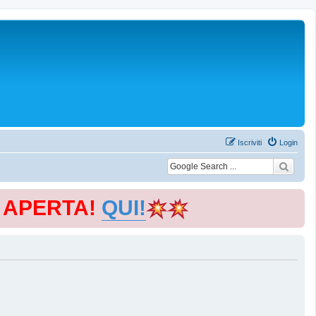
Iscriviti
Login
E APERTA!
QUI!