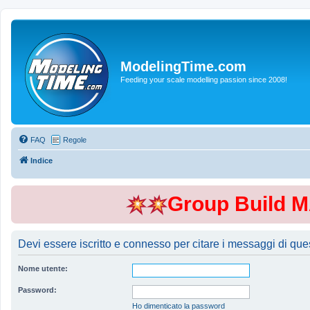
ModelingTime.com
Feeding your scale modelling passion since 2008!
FAQ
Regole
Indice
Group Build 
Devi essere iscritto e connesso per citare i messaggi di que
Nome utente:
Password:
Ho dimenticato la password