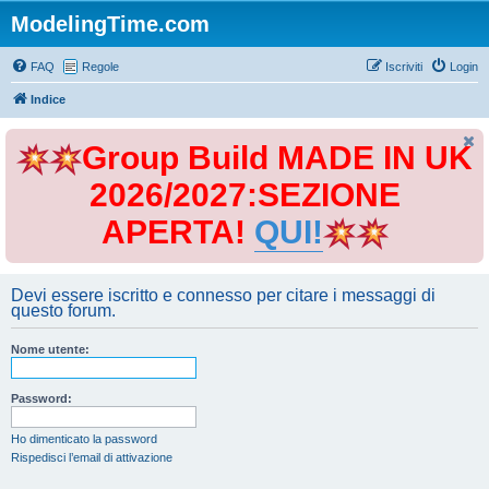
ModelingTime.com
FAQ
Regole
Iscriviti
Login
Indice
Group Build MADE IN UK
2026/2027:SEZIONE
APERTA!
QUI!
Devi essere iscritto e connesso per citare i messaggi di
questo forum.
Nome utente:
Password:
Ho dimenticato la password
Rispedisci l’email di attivazione