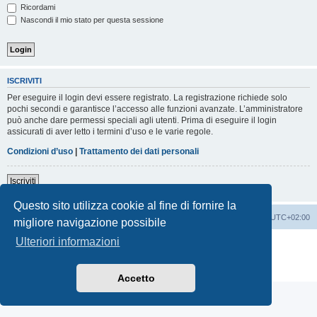
Ricordami
Nascondi il mio stato per questa sessione
ISCRIVITI
Per eseguire il login devi essere registrato. La registrazione richiede solo
pochi secondi e garantisce l’accesso alle funzioni avanzate. L’amministratore
può anche dare permessi speciali agli utenti. Prima di eseguire il login
assicurati di aver letto i termini d’uso e le varie regole.
Condizioni d’uso
|
Trattamento dei dati personali
Iscriviti
Questo sito utilizza cookie al fine di fornire la
Indice
Contattaci
Cancella cookie
Tutti gli orari sono
UTC+02:00
migliore navigazione possibile
Ulteriori informazioni
Creato da
phpBB
® Forum Software © phpBB Limited
Traduzione Italiana
phpBB-Italia.it
Privacy
|
Condizioni
Accetto