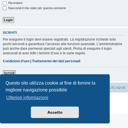
Ricordami
Nascondi il mio stato per questa sessione
ISCRIVITI
Per eseguire il login devi essere registrato. La registrazione richiede solo
pochi secondi e garantisce l’accesso alle funzioni avanzate. L’amministratore
può anche dare permessi speciali agli utenti. Prima di eseguire il login
assicurati di aver letto i termini d’uso e le varie regole.
Condizioni d’uso
|
Trattamento dei dati personali
Iscriviti
Questo sito utilizza cookie al fine di fornire la
Indice
Contattaci
Cancella cookie
Tutti gli orari sono
UTC+02:00
migliore navigazione possibile
Ulteriori informazioni
Creato da
phpBB
® Forum Software © phpBB Limited
Traduzione Italiana
phpBB-Italia.it
Privacy
|
Condizioni
Accetto