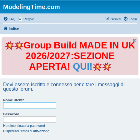
ModelingTime.com
FAQ
Regole
Iscriviti
Login
Indice
Group Build MADE IN UK
2026/2027:SEZIONE
APERTA!
QUI!
Devi essere iscritto e connesso per citare i messaggi di
questo forum.
Nome utente:
Password:
Ho dimenticato la password
Rispedisci l’email di attivazione