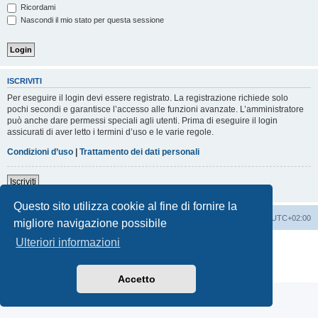
Ricordami
Nascondi il mio stato per questa sessione
ISCRIVITI
Per eseguire il login devi essere registrato. La registrazione richiede solo
pochi secondi e garantisce l’accesso alle funzioni avanzate. L’amministratore
può anche dare permessi speciali agli utenti. Prima di eseguire il login
assicurati di aver letto i termini d’uso e le varie regole.
Condizioni d’uso
|
Trattamento dei dati personali
Iscriviti
Questo sito utilizza cookie al fine di fornire la
Indice
Contattaci
Cancella cookie
Tutti gli orari sono
UTC+02:00
migliore navigazione possibile
Ulteriori informazioni
Creato da
phpBB
® Forum Software © phpBB Limited
Traduzione Italiana
phpBB-Italia.it
Privacy
|
Condizioni
Accetto