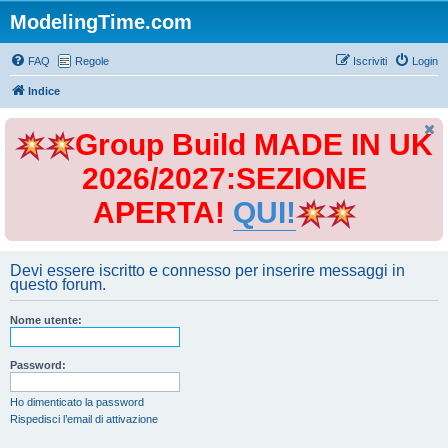
ModelingTime.com
FAQ
Regole
Iscriviti
Login
Indice
Group Build MADE IN UK
2026/2027:SEZIONE
APERTA!
QUI!
Devi essere iscritto e connesso per inserire messaggi in
questo forum.
Nome utente:
Password:
Ho dimenticato la password
Rispedisci l’email di attivazione