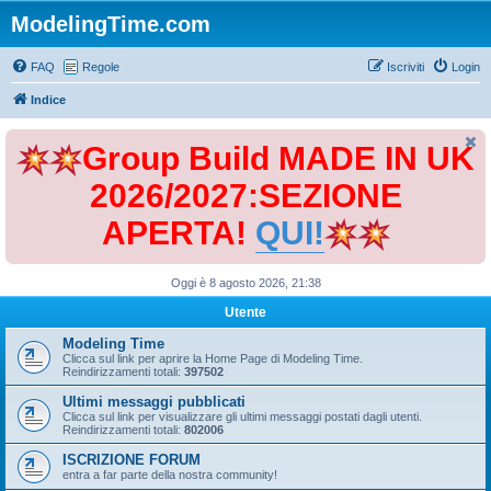
ModelingTime.com
FAQ
Regole
Iscriviti
Login
Indice
Group Build MADE IN UK
2026/2027:SEZIONE
APERTA!
QUI!
Oggi è 8 agosto 2026, 21:38
Utente
Modeling Time
Clicca sul link per aprire la Home Page di Modeling Time.
Reindirizzamenti totali:
397502
Ultimi messaggi pubblicati
Clicca sul link per visualizzare gli ultimi messaggi postati dagli utenti.
Reindirizzamenti totali:
802006
ISCRIZIONE FORUM
entra a far parte della nostra community!