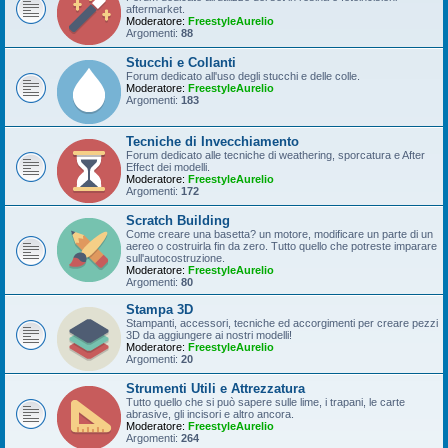
aftermarket.
Moderatore:
FreestyleAurelio
Argomenti:
88
Stucchi e Collanti
Forum dedicato all'uso degli stucchi e delle colle.
Moderatore:
FreestyleAurelio
Argomenti:
183
Tecniche di Invecchiamento
Forum dedicato alle tecniche di weathering, sporcatura e After
Effect dei modelli.
Moderatore:
FreestyleAurelio
Argomenti:
172
Scratch Building
Come creare una basetta? un motore, modificare un parte di un
aereo o costruirla fin da zero. Tutto quello che potreste imparare
sull'autocostruzione.
Moderatore:
FreestyleAurelio
Argomenti:
80
Stampa 3D
Stampanti, accessori, tecniche ed accorgimenti per creare pezzi
3D da aggiungere ai nostri modelli!
Moderatore:
FreestyleAurelio
Argomenti:
20
Strumenti Utili e Attrezzatura
Tutto quello che si può sapere sulle lime, i trapani, le carte
abrasive, gli incisori e altro ancora.
Moderatore:
FreestyleAurelio
Argomenti:
264