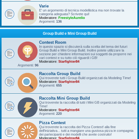
Varie
E' un argomento di tecnica modellistica ma non trovate la
categoria adeguata? Scrivete qui!
Moderatore:
FreestyleAurelio
Argomenti:
136
Group Build e Mini Group Build
Contest Room
In questo spazio si discuterà sulla scelta del tema dei futuri
Group Build e Mini Group Build. Inoltre potete utilizzare la
sezione per chiedere informazioni sui soggetti da proporre nei
vari contest e su tutto ciò riguardi i GB!
Moderatore:
Starfighter84
Argomenti:
96
Raccolta Group Build
Qui troverete tutti i Group Build organizzati da Modeling Time!
Moderatore:
Starfighter84
Argomenti:
655
Raccolta Mini Group Build
Qui troverete la raccolta di tutti i Mini GB organizzati da Modeling
Time!
Moderatore:
Starfighter84
Argomenti:
220
Pizza Contest
Qui troverete la raccolta dei Pizza Contest! alla fine
dell'iniziativa... tutti a mangiare una gustosa pizza in compagnia
dei partecipanti e dei modelli che avete costruito!
Moderatore:
Starfighter84