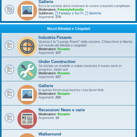
Gallerie
Ecco la sezione dove mostrare le vostre creazioni completate.
Moderatore:
FreestyleAurelio
Subforum:
Fantasy e Sci-Fi
,
Storiche
Argomenti:
276
Mezzi Blindati e Cingolati
Industria Pesante
Questa è la "Lounge Room" della sezione. Chiacchere in libertà
sul mondo dei blindati e cingolati!
Moderatore:
Rosario
Argomenti:
107
Under Construction
Se iniziate un modello e volete mostrare il vostro work in
progress, fatelo qui!
Moderatore:
Rosario
Argomenti:
227
Gallerie
in questo forum puoi inserire i tuoi lavori finiti.
Moderatore:
Rosario
Argomenti:
250
Recensioni News e varie
Moderatore:
Rosario
Argomenti:
19
Walkaround