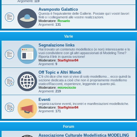
Argomenti:
119
Avamposto Galattico
Questa è l'equivalente delle Gallerie. Postate qui i vostri lavori
finiti o i collegamenti alle vostre realizzazioni.
Moderatore:
Rosario
Argomenti:
131
Varie
Segnalazione links
Hai trovato un contenuto modellistico (e non) interessante e lo
vuoi condividere con gli altri appassionati di Modeling Time?
Riporta il link in questa sezione!
Moderatore:
Starfighter84
Argomenti:
9
Off Topic e Altri Mondi
C'è chi dice che non si vive di solo modellismo... ecco quindi la
sezione dedicata a cioè che non è propriamente modellismo
statico!Racconti, esperienze, leggende e quanto più.
Moderatore:
microciccio
Argomenti:
219
Eventi
organizzazione eventi, incontri e manifestazioni modellistiche.
Moderatore:
Starfighter84
Argomenti:
171
Forum
Associazione Culturale Modellistica MODELING