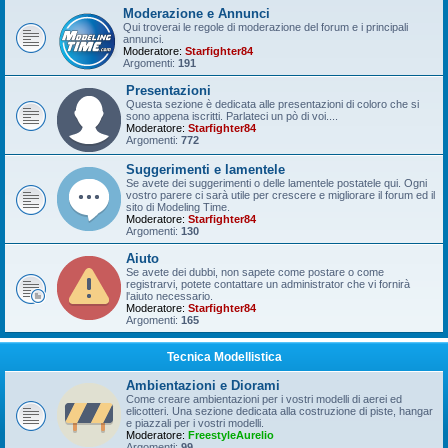
Moderazione e Annunci
Qui troverai le regole di moderazione del forum e i principali
annunci.
Moderatore:
Starfighter84
Argomenti:
191
Presentazioni
Questa sezione è dedicata alle presentazioni di coloro che si
sono appena iscritti. Parlateci un pò di voi....
Moderatore:
Starfighter84
Argomenti:
772
Suggerimenti e lamentele
Se avete dei suggerimenti o delle lamentele postatele qui. Ogni
vostro parere ci sarà utile per crescere e migliorare il forum ed il
sito di Modeling Time.
Moderatore:
Starfighter84
Argomenti:
130
Aiuto
Se avete dei dubbi, non sapete come postare o come
registrarvi, potete contattare un administrator che vi fornirà
l'aiuto necessario.
Moderatore:
Starfighter84
Argomenti:
165
Tecnica Modellistica
Ambientazioni e Diorami
Come creare ambientazioni per i vostri modelli di aerei ed
elicotteri. Una sezione dedicata alla costruzione di piste, hangar
e piazzali per i vostri modelli.
Moderatore:
FreestyleAurelio
Argomenti:
99