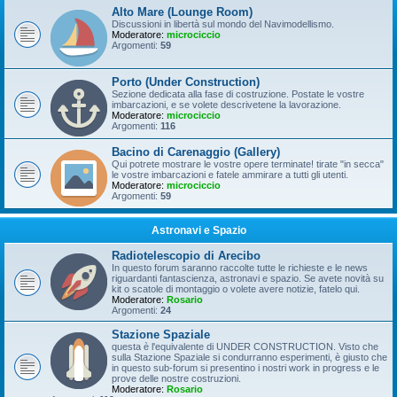
Alto Mare (Lounge Room)
Discussioni in libertà sul mondo del Navimodellismo.
Moderatore:
microciccio
Argomenti:
59
Porto (Under Construction)
Sezione dedicata alla fase di costruzione. Postate le vostre
imbarcazioni, e se volete descrivetene la lavorazione.
Moderatore:
microciccio
Argomenti:
116
Bacino di Carenaggio (Gallery)
Qui potrete mostrare le vostre opere terminate! tirate "in secca"
le vostre imbarcazioni e fatele ammirare a tutti gli utenti.
Moderatore:
microciccio
Argomenti:
59
Astronavi e Spazio
Radiotelescopio di Arecibo
In questo forum saranno raccolte tutte le richieste e le news
riguardanti fantascienza, astronavi e spazio. Se avete novità su
kit o scatole di montaggio o volete avere notizie, fatelo qui.
Moderatore:
Rosario
Argomenti:
24
Stazione Spaziale
questa è l'equivalente di UNDER CONSTRUCTION. Visto che
sulla Stazione Spaziale si condurranno esperimenti, è giusto che
in questo sub-forum si presentino i nostri work in progress e le
prove delle nostre costruzioni.
Moderatore:
Rosario