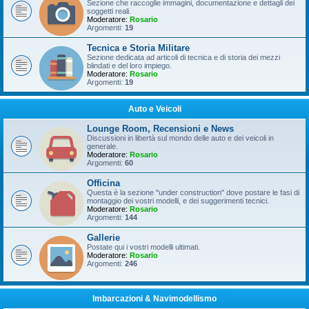
Sezione che raccoglie immagini, documentazione e dettagli dei
soggetti reali.
Moderatore:
Rosario
Argomenti:
19
Tecnica e Storia Militare
Sezione dedicata ad articoli di tecnica e di storia dei mezzi
blindati e del loro impiego.
Moderatore:
Rosario
Argomenti:
19
Auto e Veicoli
Lounge Room, Recensioni e News
Discussioni in libertà sul mondo delle auto e dei veicoli in
generale.
Moderatore:
Rosario
Argomenti:
60
Officina
Questa è la sezione "under construction" dove postare le fasi di
montaggio dei vostri modelli, e dei suggerimenti tecnici.
Moderatore:
Rosario
Argomenti:
144
Gallerie
Postate qui i vostri modelli ultimati.
Moderatore:
Rosario
Argomenti:
246
Imbarcazioni & Navimodellismo