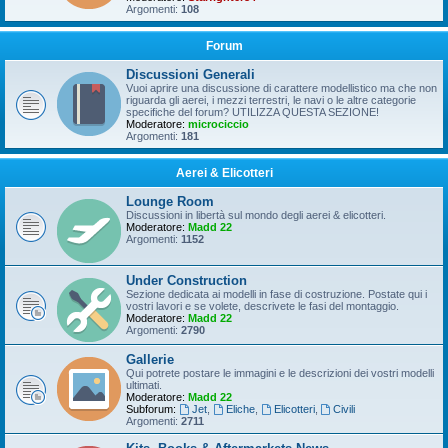
Argomenti:
108
Forum
Discussioni Generali
Vuoi aprire una discussione di carattere modellistico ma che non
riguarda gli aerei, i mezzi terrestri, le navi o le altre categorie
specifiche del forum? UTILIZZA QUESTA SEZIONE!
Moderatore:
microciccio
Argomenti:
181
Aerei & Elicotteri
Lounge Room
Discussioni in libertà sul mondo degli aerei & elicotteri.
Moderatore:
Madd 22
Argomenti:
1152
Under Construction
Sezione dedicata ai modelli in fase di costruzione. Postate qui i
vostri lavori e se volete, descrivete le fasi del montaggio.
Moderatore:
Madd 22
Argomenti:
2790
Gallerie
Qui potrete postare le immagini e le descrizioni dei vostri modelli
ultimati.
Moderatore:
Madd 22
Subforum:
Jet
,
Eliche
,
Elicotteri
,
Civili
Argomenti:
2711