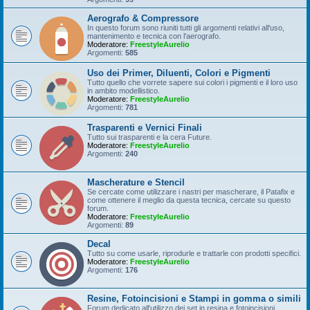
Aerografo & Compressore
In questo forum sono riuniti tutti gli argomenti relativi all'uso,
mantenimento e tecnica con l'aerografo.
Moderatore:
FreestyleAurelio
Argomenti:
585
Uso dei Primer, Diluenti, Colori e Pigmenti
Tutto quello che vorrete sapere sui colori i pigmenti e il loro uso
in ambito modellistico.
Moderatore:
FreestyleAurelio
Argomenti:
781
Trasparenti e Vernici Finali
Tutto sui trasparenti e la cera Future.
Moderatore:
FreestyleAurelio
Argomenti:
240
Mascherature e Stencil
Se cercate come utilizzare i nastri per mascherare, il Patafix e
come ottenere il meglio da questa tecnica, cercate su questo
forum.
Moderatore:
FreestyleAurelio
Argomenti:
89
Decal
Tutto su come usarle, riprodurle e trattarle con prodotti specifici.
Moderatore:
FreestyleAurelio
Argomenti:
176
Resine, Fotoincisioni e Stampi in gomma o simili
Forum dedicato all'utilizzo dei set in resina e fotoincisioni