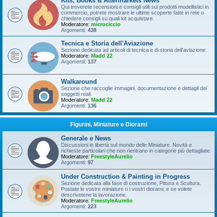
Kits, Books & Aftermarkets News
Qui troverete recensioni e consigli utili sui prodotti modellistici in
commercio, potrete mostrare le ultime scoperte fatte in rete o
chiedere consigli su quali kit acquistare.
Moderatore:
microciccio
Argomenti:
438
Tecnica e Storia dell'Aviazione
Sezione dedicata ad articoli di tecnica e di storia dell'aviazione.
Moderatore:
Madd 22
Argomenti:
137
Walkaround
Sezione che raccoglie immagini, documentazione e dettagli dei
soggetti reali.
Moderatore:
Madd 22
Argomenti:
136
Figurini, Miniature e Diorami
Generale e News
Discussioni in libertà sul mondo delle Miniature. Novità e
richieste particolari che non rientrano in categorie più dettagliate.
Moderatore:
FreestyleAurelio
Argomenti:
97
Under Construction & Painting in Progress
Sezione dedicata alla fase di costruzione, Pittura e Scultura.
Postate le vostre miniature o i vostri diorami, e se volete
descrivetene la lavorazione.
Moderatore:
FreestyleAurelio
Argomenti:
223