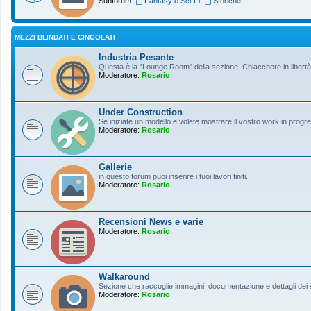
Subforum:
Fantasy e Sci-Fi
,
Storiche
MEZZI BLINDATI E CINGOLATI
Industria Pesante
Questa è la "Lounge Room" della sezione. Chiacchere in libertà s
Moderatore:
Rosario
Under Construction
Se iniziate un modello e volete mostrare il vostro work in progres
Moderatore:
Rosario
Gallerie
in questo forum puoi inserire i tuoi lavori finiti.
Moderatore:
Rosario
Recensioni News e varie
Moderatore:
Rosario
Walkaround
Sezione che raccoglie immagini, documentazione e dettagli dei so
Moderatore:
Rosario