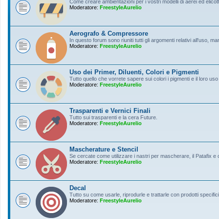
Come creare ambientazioni per i vostri modelli di aerei ed elicott
Moderatore:
FreestyleAurelio
Aerografo & Compressore
In questo forum sono riuniti tutti gli argomenti relativi all'uso, 
Moderatore:
FreestyleAurelio
Uso dei Primer, Diluenti, Colori e Pigmenti
Tutto quello che vorrete sapere sui colori i pigmenti e il loro uso
Moderatore:
FreestyleAurelio
Trasparenti e Vernici Finali
Tutto sui trasparenti e la cera Future.
Moderatore:
FreestyleAurelio
Mascherature e Stencil
Se cercate come utilizzare i nastri per mascherare, il Patafix e
Moderatore:
FreestyleAurelio
Decal
Tutto su come usarle, riprodurle e trattarle con prodotti specifici
Moderatore:
FreestyleAurelio