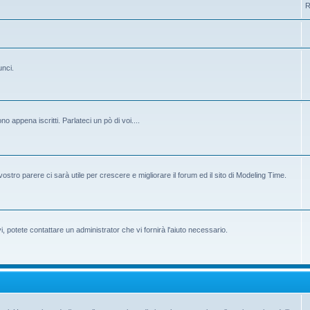
R
unci.
 appena iscritti. Parlateci un pò di voi....
ostro parere ci sarà utile per crescere e migliorare il forum ed il sito di Modeling Time.
potete contattare un administrator che vi fornirà l'aiuto necessario.