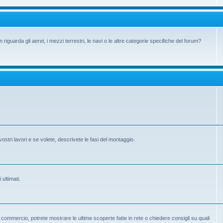
iguarda gli aerei, i mezzi terrestri, le navi o le altre categorie specifiche del forum?
vostri lavori e se volete, descrivete le fasi del montaggio.
 ultimati.
 in commercio, potrete mostrare le ultime scoperte fatte in rete o chiedere consigli su quali