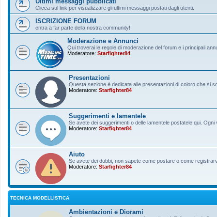
Ultimi messaggi pubblicati
Clicca sul link per visualizzare gli ultimi messaggi postati dagli utenti.
ISCRIZIONE FORUM
entra a far parte della nostra community!
Moderazione e Annunci
Qui troverai le regole di moderazione del forum e i principali ann
Moderatore:
Starfighter84
Presentazioni
Questa sezione è dedicata alle presentazioni di coloro che si sono
Moderatore:
Starfighter84
Suggerimenti e lamentele
Se avete dei suggerimenti o delle lamentele postatele qui. Ogni v
Moderatore:
Starfighter84
Aiuto
Se avete dei dubbi, non sapete come postare o come registrarvi, 
Moderatore:
Starfighter84
TECNICA MODELLISTICA
Ambientazioni e Diorami