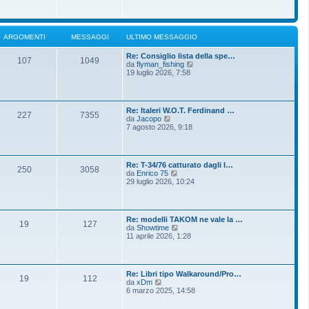
o
g
i
m
i
u
e
o
l
s
t
s
ARGOMENTI
MESSAGGI
ULTIMO MESSAGGIO
i
a
m
g
Re: Consiglio lista della spe…
o
g
107
1049
V
da
flyman_fishing
m
i
e
19 luglio 2026, 7:58
e
o
d
s
i
s
u
a
l
g
Re: Italeri W.O.T. Ferdinand …
t
g
227
7355
V
da
Jacopo
i
i
e
7 agosto 2026, 9:18
m
o
d
o
i
m
u
e
l
s
Re: T-34/76 catturato dagli I…
t
250
3058
s
V
da
Enrico 75
i
a
e
29 luglio 2026, 10:24
m
g
d
o
g
i
m
i
u
e
o
l
s
Re: modelli TAKOM ne vale la …
t
19
127
s
V
da
Showtime
i
a
e
11 aprile 2026, 1:28
m
g
d
o
g
i
m
i
u
e
o
l
s
Re: Libri tipo Walkaround/Pro…
t
19
112
s
V
da
xDm
i
a
e
6 marzo 2025, 14:58
m
g
d
o
g
i