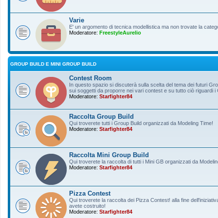
Varie
E' un argomento di tecnica modellistica ma non trovate la categ
Moderatore:
FreestyleAurelio
GROUP BUILD E MINI GROUP BUILD
Contest Room
In questo spazio si discuterà sulla scelta del tema dei futuri Gro
sui soggetti da proporre nei vari contest e su tutto ciò riguardi i
Moderatore:
Starfighter84
Raccolta Group Build
Qui troverete tutti i Group Build organizzati da Modeling Time!
Moderatore:
Starfighter84
Raccolta Mini Group Build
Qui troverete la raccolta di tutti i Mini GB organizzati da Modeli
Moderatore:
Starfighter84
Pizza Contest
Qui troverete la raccolta dei Pizza Contest! alla fine dell'inizia
avete costruito!
Moderatore:
Starfighter84