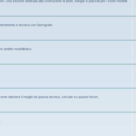
eri. Una sezione dedicata alla costruzione di piste, hangar e piazzali per i vostri modelli.
mantenimento e tecnica con l'aerografo.
 in ambito modellistico.
 come ottenere il meglio da questa tecnica, cercate su questo forum.
.