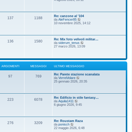
m
g
d
o
g
i
m
i
u
e
o
l
s
Re: canzone al '104
t
137
1188
s
V
da
AleFencer85
i
a
e
10 novembre 2025, 14:12
m
g
d
o
g
i
m
i
u
e
o
l
s
Re: Mix foto velivoli militar…
t
136
1580
s
V
da
siderum_tenus
i
a
e
27 marzo 2026, 13:09
m
g
d
o
g
i
m
i
u
e
o
l
s
t
s
ARGOMENTI
MESSAGGI
ULTIMO MESSAGGIO
i
a
m
g
Re: Parete stazione scanalata
o
g
97
769
V
da
VorreiVolare
m
i
e
25 gennaio 2026, 20:35
e
o
d
s
i
s
u
a
l
g
Re: Edificio in stile fantasy…
t
g
223
6078
V
da
Aquila1411
i
i
e
6 giugno 2026, 9:45
m
o
d
o
i
m
u
e
l
s
Re: Roustam Raza
t
276
3209
s
V
da
ponisch
i
a
e
22 maggio 2026, 6:48
m
g
d