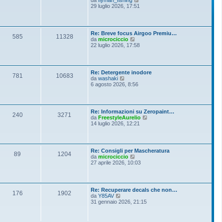
i
e
29 luglio 2026, 17:51
e
o
d
s
i
s
u
a
l
g
Re: Breve focus Airgoo Premiu…
t
g
585
11328
V
da
microciccio
i
i
e
22 luglio 2026, 17:58
m
o
d
o
i
m
u
e
l
s
Re: Detergente inodore
t
781
10683
s
V
da
washaki
i
a
e
6 agosto 2026, 8:56
m
g
d
o
g
i
m
i
u
e
o
l
s
Re: Informazioni su Zeropaint…
t
240
3271
s
V
da
FreestyleAurelio
i
a
e
14 luglio 2026, 12:21
m
g
d
o
g
i
m
i
u
e
o
l
s
Re: Consigli per Mascheratura
t
89
1204
s
V
da
microciccio
i
a
e
27 aprile 2026, 10:03
m
g
d
o
g
i
m
i
u
e
o
l
s
Re: Recuperare decals che non…
t
176
1902
s
V
da
Y85AV
i
a
e
31 gennaio 2026, 21:15
m
g
d
o
g
i
m
i
u
e