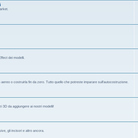
i
arket.
fect dei modelli.
ereo o costruirla fin da zero. Tutto quello che potreste imparare sull'autocostruzione.
i 3D da aggiungere ai nostri modelli!
ive, gli incisori e altro ancora.