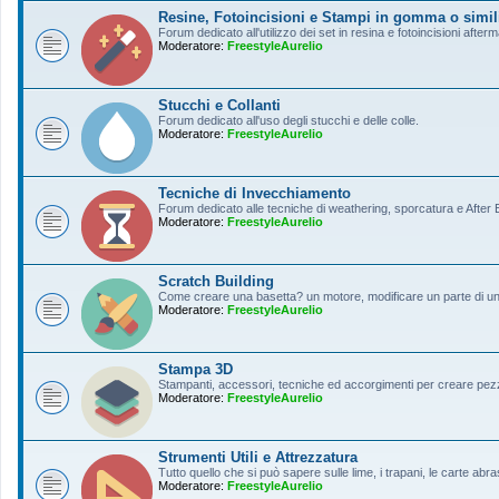
Resine, Fotoincisioni e Stampi in gomma o simil
Forum dedicato all'utilizzo dei set in resina e fotoincisioni afterm
Moderatore:
FreestyleAurelio
Stucchi e Collanti
Forum dedicato all'uso degli stucchi e delle colle.
Moderatore:
FreestyleAurelio
Tecniche di Invecchiamento
Forum dedicato alle tecniche di weathering, sporcatura e After Ef
Moderatore:
FreestyleAurelio
Scratch Building
Come creare una basetta? un motore, modificare un parte di un a
Moderatore:
FreestyleAurelio
Stampa 3D
Stampanti, accessori, tecniche ed accorgimenti per creare pezz
Moderatore:
FreestyleAurelio
Strumenti Utili e Attrezzatura
Tutto quello che si può sapere sulle lime, i trapani, le carte abras
Moderatore:
FreestyleAurelio