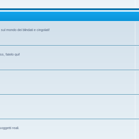
ul mondo dei blindati e cingolati!
s, fatelo qui!
ggetti reali.