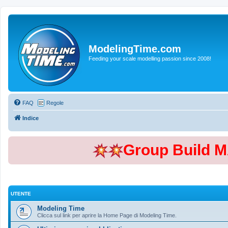
ModelingTime.com
Feeding your scale modelling passion since 2008!
FAQ
Regole
Indice
Group Build 
UTENTE
Modeling Time
Clicca sul link per aprire la Home Page di Modeling Time.