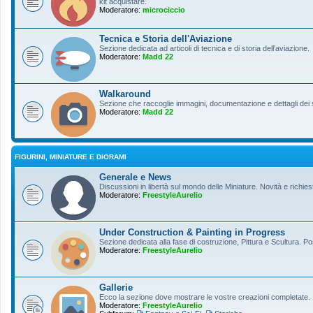
kit acquistare.
Moderatore:
microciccio
Tecnica e Storia dell'Aviazione
Sezione dedicata ad articoli di tecnica e di storia dell'aviazione.
Moderatore:
Madd 22
Walkaround
Sezione che raccoglie immagini, documentazione e dettagli dei so
Moderatore:
Madd 22
FIGURINI, MINIATURE E DIORAMI
Generale e News
Discussioni in libertà sul mondo delle Miniature. Novità e richiest
Moderatore:
FreestyleAurelio
Under Construction & Painting in Progress
Sezione dedicata alla fase di costruzione, Pittura e Scultura. Po
Moderatore:
FreestyleAurelio
Gallerie
Ecco la sezione dove mostrare le vostre creazioni completate.
Moderatore:
FreestyleAurelio