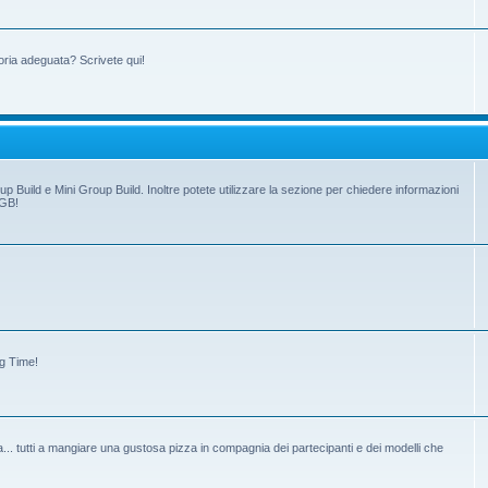
oria adeguata? Scrivete qui!
up Build e Mini Group Build. Inoltre potete utilizzare la sezione per chiedere informazioni
 GB!
ng Time!
tiva... tutti a mangiare una gustosa pizza in compagnia dei partecipanti e dei modelli che