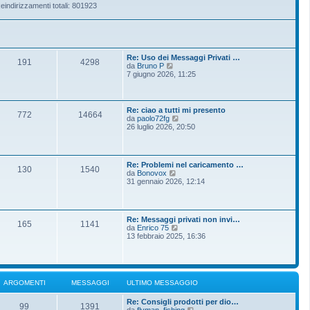
eindirizzamenti totali: 801923
Re: Uso dei Messaggi Privati …
191
4298
V
da
Bruno P
e
7 giugno 2026, 11:25
d
i
u
l
Re: ciao a tutti mi presento
772
14664
t
V
da
paolo72fg
i
e
26 luglio 2026, 20:50
m
d
o
i
m
u
e
l
Re: Problemi nel caricamento …
s
t
130
1540
V
da
Bonovox
s
i
e
31 gennaio 2026, 12:14
a
m
d
g
o
i
g
m
u
i
e
l
o
s
Re: Messaggi privati non invi…
t
165
1141
s
V
da
Enrico 75
i
a
e
13 febbraio 2025, 16:36
m
g
d
o
g
i
m
i
u
e
o
l
s
t
s
ARGOMENTI
MESSAGGI
ULTIMO MESSAGGIO
i
a
m
g
Re: Consigli prodotti per dio…
o
g
99
1391
V
da
flyman_fishing
m