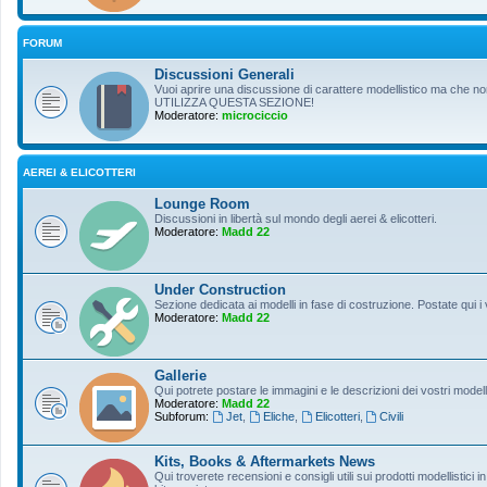
FORUM
Discussioni Generali
Vuoi aprire una discussione di carattere modellistico ma che non r
UTILIZZA QUESTA SEZIONE!
Moderatore:
microciccio
AEREI & ELICOTTERI
Lounge Room
Discussioni in libertà sul mondo degli aerei & elicotteri.
Moderatore:
Madd 22
Under Construction
Sezione dedicata ai modelli in fase di costruzione. Postate qui i 
Moderatore:
Madd 22
Gallerie
Qui potrete postare le immagini e le descrizioni dei vostri modelli
Moderatore:
Madd 22
Subforum:
Jet
,
Eliche
,
Elicotteri
,
Civili
Kits, Books & Aftermarkets News
Qui troverete recensioni e consigli utili sui prodotti modellistici