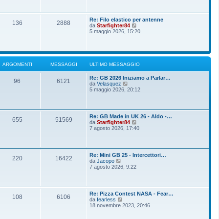
o
g
i
m
i
u
e
o
l
s
Re: Filo elastico per antenne
t
136
2888
s
V
da
Starfighter84
i
a
e
5 maggio 2026, 15:20
m
g
d
o
g
i
m
i
u
e
o
l
s
t
s
ARGOMENTI
MESSAGGI
ULTIMO MESSAGGIO
i
a
m
g
Re: GB 2026 Iniziamo a Parlar…
o
g
96
6121
V
da
Velasquez
m
i
e
5 maggio 2026, 20:12
e
o
d
s
i
s
u
a
l
g
Re: GB Made in UK 26 - Aldo -…
t
g
655
51569
V
da
Starfighter84
i
i
e
7 agosto 2026, 17:40
m
o
d
o
i
m
u
e
l
s
Re: Mini GB 25 - Intercettori…
t
220
16422
s
V
da
Jacopo
i
a
e
7 agosto 2026, 9:22
m
g
d
o
g
i
m
i
u
e
o
l
s
Re: Pizza Contest NASA - Fear…
t
108
6106
s
V
da
fearless
i
a
e
18 novembre 2023, 20:46
m
g
d
o
g
i
m