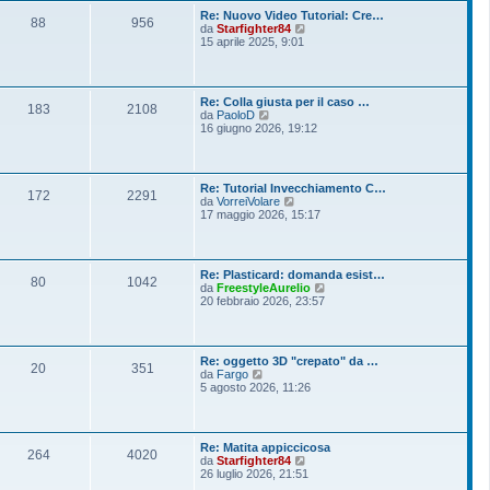
o
l
s
Re: Nuovo Video Tutorial: Cre…
t
88
956
s
V
da
Starfighter84
i
a
e
15 aprile 2025, 9:01
m
g
d
o
g
i
m
i
u
e
o
l
s
Re: Colla giusta per il caso …
t
183
2108
s
V
da
PaoloD
i
a
e
16 giugno 2026, 19:12
m
g
d
o
g
i
m
i
u
e
o
l
s
Re: Tutorial Invecchiamento C…
t
172
2291
s
V
da
VorreiVolare
i
a
e
17 maggio 2026, 15:17
m
g
d
o
g
i
m
i
u
e
o
l
s
Re: Plasticard: domanda esist…
t
80
1042
s
V
da
FreestyleAurelio
i
a
e
20 febbraio 2026, 23:57
m
g
d
o
g
i
m
i
u
e
o
l
s
Re: oggetto 3D "crepato" da …
t
20
351
s
V
da
Fargo
i
a
e
5 agosto 2026, 11:26
m
g
d
o
g
i
m
i
u
e
o
l
s
Re: Matita appiccicosa
t
264
4020
s
V
da
Starfighter84
i
a
e
26 luglio 2026, 21:51
m
g
d