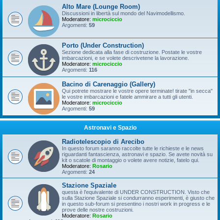
Alto Mare (Lounge Room)
Discussioni in libertà sul mondo del Navimodellismo.
Moderatore:
microciccio
Argomenti:
59
Porto (Under Construction)
Sezione dedicata alla fase di costruzione. Postate le vostre
imbarcazioni, e se volete descrivetene la lavorazione.
Moderatore:
microciccio
Argomenti:
116
Bacino di Carenaggio (Gallery)
Qui potrete mostrare le vostre opere terminate! tirate "in secca"
le vostre imbarcazioni e fatele ammirare a tutti gli utenti.
Moderatore:
microciccio
Argomenti:
59
Astronavi e Spazio
Radiotelescopio di Arecibo
In questo forum saranno raccolte tutte le richieste e le news
riguardanti fantascienza, astronavi e spazio. Se avete novità su
kit o scatole di montaggio o volete avere notizie, fatelo qui.
Moderatore:
Rosario
Argomenti:
24
Stazione Spaziale
questa è l'equivalente di UNDER CONSTRUCTION. Visto che
sulla Stazione Spaziale si condurranno esperimenti, è giusto che
in questo sub-forum si presentino i nostri work in progress e le
prove delle nostre costruzioni.
Moderatore:
Rosario