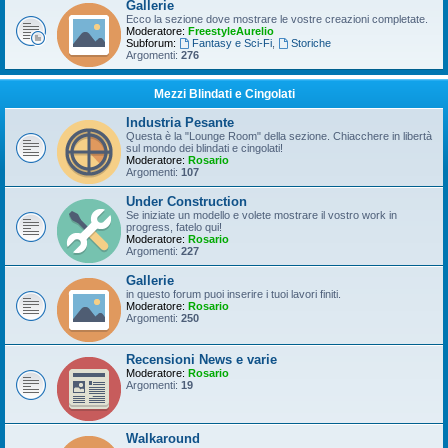
Gallerie
Ecco la sezione dove mostrare le vostre creazioni completate.
Moderatore:
FreestyleAurelio
Subforum:
Fantasy e Sci-Fi
,
Storiche
Argomenti:
276
Mezzi Blindati e Cingolati
Industria Pesante
Questa è la "Lounge Room" della sezione. Chiacchere in libertà
sul mondo dei blindati e cingolati!
Moderatore:
Rosario
Argomenti:
107
Under Construction
Se iniziate un modello e volete mostrare il vostro work in
progress, fatelo qui!
Moderatore:
Rosario
Argomenti:
227
Gallerie
in questo forum puoi inserire i tuoi lavori finiti.
Moderatore:
Rosario
Argomenti:
250
Recensioni News e varie
Moderatore:
Rosario
Argomenti:
19
Walkaround