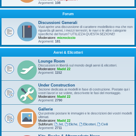
Argomenti:
108
Forum
Discussioni Generali
Vuoi aprire una discussione di carattere modellistico ma che non
riguarda gli aerei, i mezzi terrestri, le navi o le altre categorie
specifiche del forum? UTILIZZA QUESTA SEZIONE!
Moderatore:
microciccio
Argomenti:
181
Aerei & Elicotteri
Lounge Room
Discussioni in libertà sul mondo degli aerei & elicotteri.
Moderatore:
Madd 22
Argomenti:
1152
Under Construction
Sezione dedicata ai modelli in fase di costruzione. Postate qui i
vostri lavori e se volete, descrivete le fasi del montaggio.
Moderatore:
Madd 22
Argomenti:
2790
Gallerie
Qui potrete postare le immagini e le descrizioni dei vostri modelli
ultimati.
Moderatore:
Madd 22
Subforum:
Jet
,
Eliche
,
Elicotteri
,
Civili
Argomenti:
2711