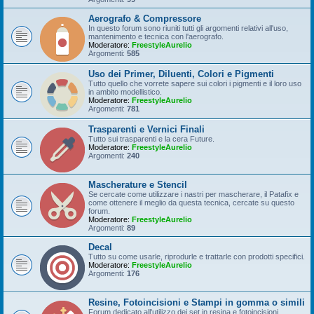
Aerografo & Compressore
In questo forum sono riuniti tutti gli argomenti relativi all'uso,
mantenimento e tecnica con l'aerografo.
Moderatore:
FreestyleAurelio
Argomenti:
585
Uso dei Primer, Diluenti, Colori e Pigmenti
Tutto quello che vorrete sapere sui colori i pigmenti e il loro uso
in ambito modellistico.
Moderatore:
FreestyleAurelio
Argomenti:
781
Trasparenti e Vernici Finali
Tutto sui trasparenti e la cera Future.
Moderatore:
FreestyleAurelio
Argomenti:
240
Mascherature e Stencil
Se cercate come utilizzare i nastri per mascherare, il Patafix e
come ottenere il meglio da questa tecnica, cercate su questo
forum.
Moderatore:
FreestyleAurelio
Argomenti:
89
Decal
Tutto su come usarle, riprodurle e trattarle con prodotti specifici.
Moderatore:
FreestyleAurelio
Argomenti:
176
Resine, Fotoincisioni e Stampi in gomma o simili
Forum dedicato all'utilizzo dei set in resina e fotoincisioni