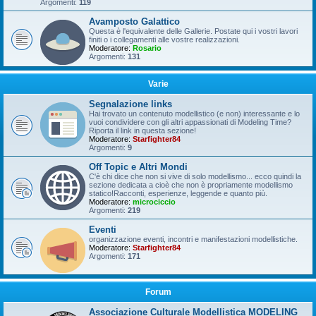
Argomenti:
119
Avamposto Galattico
Questa è l'equivalente delle Gallerie. Postate qui i vostri lavori
finiti o i collegamenti alle vostre realizzazioni.
Moderatore:
Rosario
Argomenti:
131
Varie
Segnalazione links
Hai trovato un contenuto modellistico (e non) interessante e lo
vuoi condividere con gli altri appassionati di Modeling Time?
Riporta il link in questa sezione!
Moderatore:
Starfighter84
Argomenti:
9
Off Topic e Altri Mondi
C'è chi dice che non si vive di solo modellismo... ecco quindi la
sezione dedicata a cioè che non è propriamente modellismo
statico!Racconti, esperienze, leggende e quanto più.
Moderatore:
microciccio
Argomenti:
219
Eventi
organizzazione eventi, incontri e manifestazioni modellistiche.
Moderatore:
Starfighter84
Argomenti:
171
Forum
Associazione Culturale Modellistica MODELING