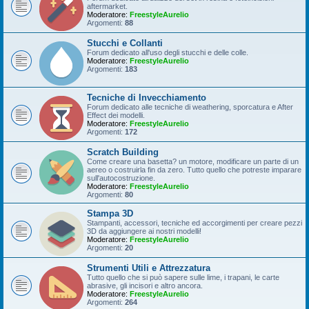
aftermarket.
Moderatore:
FreestyleAurelio
Argomenti:
88
Stucchi e Collanti
Forum dedicato all'uso degli stucchi e delle colle.
Moderatore:
FreestyleAurelio
Argomenti:
183
Tecniche di Invecchiamento
Forum dedicato alle tecniche di weathering, sporcatura e After
Effect dei modelli.
Moderatore:
FreestyleAurelio
Argomenti:
172
Scratch Building
Come creare una basetta? un motore, modificare un parte di un
aereo o costruirla fin da zero. Tutto quello che potreste imparare
sull'autocostruzione.
Moderatore:
FreestyleAurelio
Argomenti:
80
Stampa 3D
Stampanti, accessori, tecniche ed accorgimenti per creare pezzi
3D da aggiungere ai nostri modelli!
Moderatore:
FreestyleAurelio
Argomenti:
20
Strumenti Utili e Attrezzatura
Tutto quello che si può sapere sulle lime, i trapani, le carte
abrasive, gli incisori e altro ancora.
Moderatore:
FreestyleAurelio
Argomenti:
264