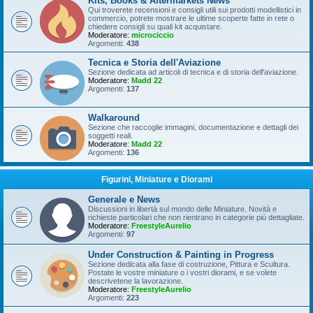
Kits, Books & Aftermarkets News
Qui troverete recensioni e consigli utili sui prodotti modellistici in
commercio, potrete mostrare le ultime scoperte fatte in rete o
chiedere consigli su quali kit acquistare.
Moderatore:
microciccio
Argomenti:
438
Tecnica e Storia dell'Aviazione
Sezione dedicata ad articoli di tecnica e di storia dell'aviazione.
Moderatore:
Madd 22
Argomenti:
137
Walkaround
Sezione che raccoglie immagini, documentazione e dettagli dei
soggetti reali.
Moderatore:
Madd 22
Argomenti:
136
Figurini, Miniature e Diorami
Generale e News
Discussioni in libertà sul mondo delle Miniature. Novità e
richieste particolari che non rientrano in categorie più dettagliate.
Moderatore:
FreestyleAurelio
Argomenti:
97
Under Construction & Painting in Progress
Sezione dedicata alla fase di costruzione, Pittura e Scultura.
Postate le vostre miniature o i vostri diorami, e se volete
descrivetene la lavorazione.
Moderatore:
FreestyleAurelio
Argomenti:
223