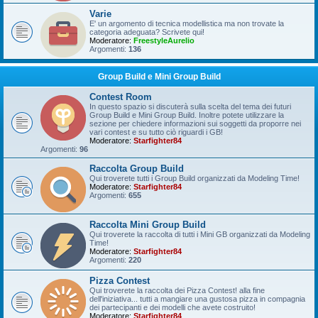
Varie
E' un argomento di tecnica modellistica ma non trovate la
categoria adeguata? Scrivete qui!
Moderatore:
FreestyleAurelio
Argomenti:
136
Group Build e Mini Group Build
Contest Room
In questo spazio si discuterà sulla scelta del tema dei futuri
Group Build e Mini Group Build. Inoltre potete utilizzare la
sezione per chiedere informazioni sui soggetti da proporre nei
vari contest e su tutto ciò riguardi i GB!
Moderatore:
Starfighter84
Argomenti:
96
Raccolta Group Build
Qui troverete tutti i Group Build organizzati da Modeling Time!
Moderatore:
Starfighter84
Argomenti:
655
Raccolta Mini Group Build
Qui troverete la raccolta di tutti i Mini GB organizzati da Modeling
Time!
Moderatore:
Starfighter84
Argomenti:
220
Pizza Contest
Qui troverete la raccolta dei Pizza Contest! alla fine
dell'iniziativa... tutti a mangiare una gustosa pizza in compagnia
dei partecipanti e dei modelli che avete costruito!
Moderatore:
Starfighter84