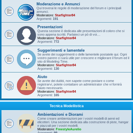
Moderazione e Annunci
Qui troverai le regole di moderazione del forum e i principali
annunci.
Moderatore:
Starfighter84
Argomenti:
191
Presentazioni
Questa sezione è dedicata alle presentazioni di coloro che si
sono appena iscritti. Parlateci un pò di voi....
Moderatore:
Starfighter84
Argomenti:
772
Suggerimenti e lamentele
Se avete dei suggerimenti o delle lamentele postatele qui. Ogni
vostro parere ci sarà utile per crescere e migliorare il forum ed il
sito di Modeling Time.
Moderatore:
Starfighter84
Argomenti:
130
Aiuto
Se avete dei dubbi, non sapete come postare o come
registrarvi, potete contattare un administrator che vi fornirà
l'aiuto necessario.
Moderatore:
Starfighter84
Argomenti:
165
Tecnica Modellistica
Ambientazioni e Diorami
Come creare ambientazioni per i vostri modelli di aerei ed
elicotteri. Una sezione dedicata alla costruzione di piste, hangar
e piazzali per i vostri modelli.
Moderatore:
FreestyleAurelio
Argomenti:
99