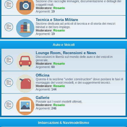
Sezione che raccoglie immagini, documentazione e dettagli dei
soggetti reali.
Moderatore:
Rosario
Argomenti:
19
Tecnica e Storia Militare
Sezione dedicata ad articoli di tecnica e di storia dei mezzi
blindati e del loro impiego.
Moderatore:
Rosario
Argomenti:
19
Auto e Veicoli
Lounge Room, Recensioni e News
Discussioni in libertà sul mondo delle auto e dei veicoli in
generale.
Moderatore:
Rosario
Argomenti:
60
Officina
Questa è la sezione "under construction" dove postare le fasi di
montaggio dei vostri modelli, e dei suggerimenti tecnici.
Moderatore:
Rosario
Argomenti:
144
Gallerie
Postate qui i vostri modelli ultimati.
Moderatore:
Rosario
Argomenti:
246
Imbarcazioni & Navimodellismo