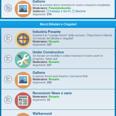
Gallerie
Ecco la sezione dove mostrare le vostre creazioni completate.
Moderatore:
FreestyleAurelio
Subforum:
Fantasy e Sci-Fi
,
Storiche
Argomenti:
276
Mezzi Blindati e Cingolati
Industria Pesante
Questa è la "Lounge Room" della sezione. Chiacchere in libertà
sul mondo dei blindati e cingolati!
Moderatore:
Rosario
Argomenti:
107
Under Construction
Se iniziate un modello e volete mostrare il vostro work in
progress, fatelo qui!
Moderatore:
Rosario
Argomenti:
227
Gallerie
in questo forum puoi inserire i tuoi lavori finiti.
Moderatore:
Rosario
Argomenti:
250
Recensioni News e varie
Moderatore:
Rosario
Argomenti:
19
Walkaround