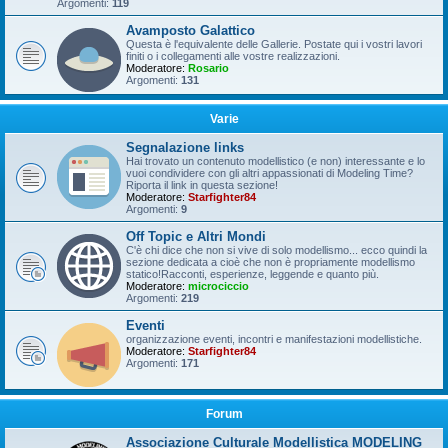
Argomenti:
119
Avamposto Galattico
Questa è l'equivalente delle Gallerie. Postate qui i vostri lavori
finiti o i collegamenti alle vostre realizzazioni.
Moderatore:
Rosario
Argomenti:
131
Varie
Segnalazione links
Hai trovato un contenuto modellistico (e non) interessante e lo
vuoi condividere con gli altri appassionati di Modeling Time?
Riporta il link in questa sezione!
Moderatore:
Starfighter84
Argomenti:
9
Off Topic e Altri Mondi
C'è chi dice che non si vive di solo modellismo... ecco quindi la
sezione dedicata a cioè che non è propriamente modellismo
statico!Racconti, esperienze, leggende e quanto più.
Moderatore:
microciccio
Argomenti:
219
Eventi
organizzazione eventi, incontri e manifestazioni modellistiche.
Moderatore:
Starfighter84
Argomenti:
171
Forum
Associazione Culturale Modellistica MODELING