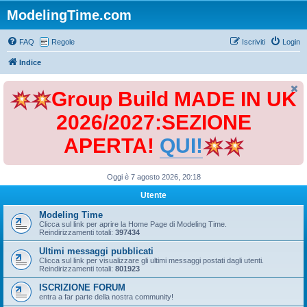
ModelingTime.com
FAQ
Regole
Iscriviti
Login
Indice
Group Build MADE IN UK
2026/2027:SEZIONE
APERTA!
QUI!
Oggi è 7 agosto 2026, 20:18
Utente
Modeling Time
Clicca sul link per aprire la Home Page di Modeling Time.
Reindirizzamenti totali:
397434
Ultimi messaggi pubblicati
Clicca sul link per visualizzare gli ultimi messaggi postati dagli utenti.
Reindirizzamenti totali:
801923
ISCRIZIONE FORUM
entra a far parte della nostra community!