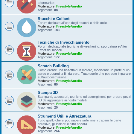
aftermarket.
Moderatore:
FreestyleAurelio
Argomenti:
88
Stucchi e Collanti
Forum dedicato all'uso degli stucchi e delle colle.
Moderatore:
FreestyleAurelio
Argomenti:
183
Tecniche di Invecchiamento
Forum dedicato alle tecniche di weathering, sporcatura e After
Effect dei modelli.
Moderatore:
FreestyleAurelio
Argomenti:
172
Scratch Building
Come creare una basetta? un motore, modificare un parte di un
aereo o costruirla fin da zero. Tutto quello che potreste imparare
sull'autocostruzione.
Moderatore:
FreestyleAurelio
Argomenti:
80
Stampa 3D
Stampanti, accessori, tecniche ed accorgimenti per creare pezzi
3D da aggiungere ai nostri modelli!
Moderatore:
FreestyleAurelio
Argomenti:
20
Strumenti Utili e Attrezzatura
Tutto quello che si può sapere sulle lime, i trapani, le carte
abrasive, gli incisori e altro ancora.
Moderatore:
FreestyleAurelio
Argomenti:
264