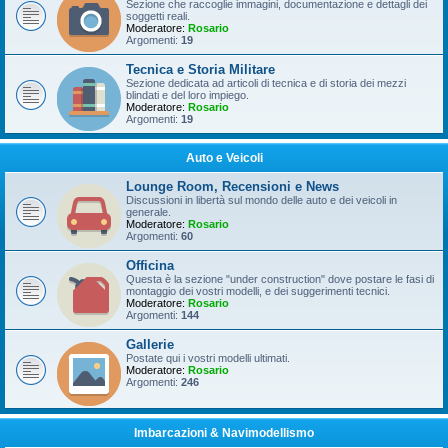
Sezione che raccoglie immagini, documentazione e dettagli dei
soggetti reali.
Moderatore:
Rosario
Argomenti:
19
Tecnica e Storia Militare
Sezione dedicata ad articoli di tecnica e di storia dei mezzi
blindati e del loro impiego.
Moderatore:
Rosario
Argomenti:
19
Auto e Veicoli
Lounge Room, Recensioni e News
Discussioni in libertà sul mondo delle auto e dei veicoli in
generale.
Moderatore:
Rosario
Argomenti:
60
Officina
Questa è la sezione "under construction" dove postare le fasi di
montaggio dei vostri modelli, e dei suggerimenti tecnici.
Moderatore:
Rosario
Argomenti:
144
Gallerie
Postate qui i vostri modelli ultimati.
Moderatore:
Rosario
Argomenti:
246
Imbarcazioni & Navimodellismo