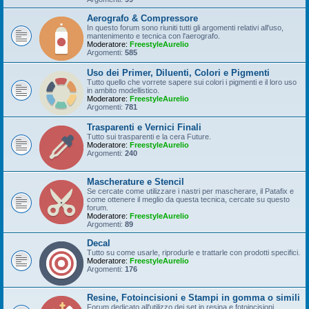
Aerografo & Compressore
In questo forum sono riuniti tutti gli argomenti relativi all'uso,
mantenimento e tecnica con l'aerografo.
Moderatore:
FreestyleAurelio
Argomenti:
585
Uso dei Primer, Diluenti, Colori e Pigmenti
Tutto quello che vorrete sapere sui colori i pigmenti e il loro uso
in ambito modellistico.
Moderatore:
FreestyleAurelio
Argomenti:
781
Trasparenti e Vernici Finali
Tutto sui trasparenti e la cera Future.
Moderatore:
FreestyleAurelio
Argomenti:
240
Mascherature e Stencil
Se cercate come utilizzare i nastri per mascherare, il Patafix e
come ottenere il meglio da questa tecnica, cercate su questo
forum.
Moderatore:
FreestyleAurelio
Argomenti:
89
Decal
Tutto su come usarle, riprodurle e trattarle con prodotti specifici.
Moderatore:
FreestyleAurelio
Argomenti:
176
Resine, Fotoincisioni e Stampi in gomma o simili
Forum dedicato all'utilizzo dei set in resina e fotoincisioni