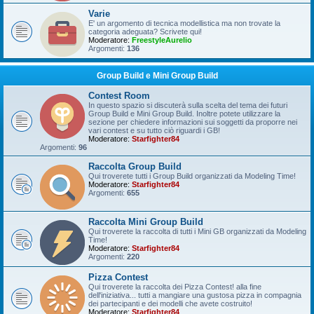
Varie
E' un argomento di tecnica modellistica ma non trovate la
categoria adeguata? Scrivete qui!
Moderatore:
FreestyleAurelio
Argomenti:
136
Group Build e Mini Group Build
Contest Room
In questo spazio si discuterà sulla scelta del tema dei futuri
Group Build e Mini Group Build. Inoltre potete utilizzare la
sezione per chiedere informazioni sui soggetti da proporre nei
vari contest e su tutto ciò riguardi i GB!
Moderatore:
Starfighter84
Argomenti:
96
Raccolta Group Build
Qui troverete tutti i Group Build organizzati da Modeling Time!
Moderatore:
Starfighter84
Argomenti:
655
Raccolta Mini Group Build
Qui troverete la raccolta di tutti i Mini GB organizzati da Modeling
Time!
Moderatore:
Starfighter84
Argomenti:
220
Pizza Contest
Qui troverete la raccolta dei Pizza Contest! alla fine
dell'iniziativa... tutti a mangiare una gustosa pizza in compagnia
dei partecipanti e dei modelli che avete costruito!
Moderatore:
Starfighter84