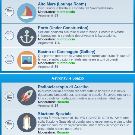
Alto Mare (Lounge Room)
Discussioni in libertà sul mondo del Navimodellismo.
Moderatore:
microciccio
Argomenti:
59
Porto (Under Construction)
Sezione dedicata alla fase di costruzione. Postate le vostre
imbarcazioni, e se volete descrivetene la lavorazione.
Moderatore:
microciccio
Argomenti:
116
Bacino di Carenaggio (Gallery)
Qui potrete mostrare le vostre opere terminate! tirate "in secca"
le vostre imbarcazioni e fatele ammirare a tutti gli utenti.
Moderatore:
microciccio
Argomenti:
59
Astronavi e Spazio
Radiotelescopio di Arecibo
In questo forum saranno raccolte tutte le richieste e le news
riguardanti fantascienza, astronavi e spazio. Se avete novità su
kit o scatole di montaggio o volete avere notizie, fatelo qui.
Moderatore:
Rosario
Argomenti:
24
Stazione Spaziale
questa è l'equivalente di UNDER CONSTRUCTION. Visto che
sulla Stazione Spaziale si condurranno esperimenti, è giusto che
in questo sub-forum si presentino i nostri work in progress e le
prove delle nostre costruzioni.
Moderatore:
Rosario