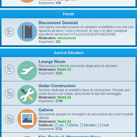
Argomenti:
108
Forum
Discussioni Generali
Vuoi aprire una discussione di carattere modellistico ma che non
riguarda gli aerei, i mezzi terrestri, le navi o le altre categorie
specifiche del forum? UTILIZZA QUESTA SEZIONE!
Moderatore:
microciccio
Argomenti:
181
Aerei & Elicotteri
Lounge Room
Discussioni in libertà sul mondo degli aerei & elicotteri.
Moderatore:
Madd 22
Argomenti:
1152
Under Construction
Sezione dedicata ai modelli in fase di costruzione. Postate qui i
vostri lavori e se volete, descrivete le fasi del montaggio.
Moderatore:
Madd 22
Argomenti:
2790
Gallerie
Qui potrete postare le immagini e le descrizioni dei vostri modelli
ultimati.
Moderatore:
Madd 22
Subforum:
Jet
,
Eliche
,
Elicotteri
,
Civili
Argomenti:
2711