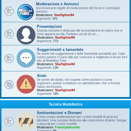
Moderazione e Annunci
Qui troverai le regole di moderazione del forum e i principali
annunci.
Moderatore:
Starfighter84
Argomenti:
191
Presentazioni
Questa sezione è dedicata alle presentazioni di coloro che si
sono appena iscritti. Parlateci un pò di voi....
Moderatore:
Starfighter84
Argomenti:
772
Suggerimenti e lamentele
Se avete dei suggerimenti o delle lamentele postatele qui. Ogni
vostro parere ci sarà utile per crescere e migliorare il forum ed il
sito di Modeling Time.
Moderatore:
Starfighter84
Argomenti:
130
Aiuto
Se avete dei dubbi, non sapete come postare o come
registrarvi, potete contattare un administrator che vi fornirà
l'aiuto necessario.
Moderatore:
Starfighter84
Argomenti:
165
Tecnica Modellistica
Ambientazioni e Diorami
Come creare ambientazioni per i vostri modelli di aerei ed
elicotteri. Una sezione dedicata alla costruzione di piste, hangar
e piazzali per i vostri modelli.
Moderatore:
FreestyleAurelio
Argomenti:
99