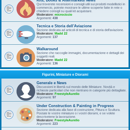
Kits, Books & Aftermarkets News
Qui troverete recensioni e consigli utili sui prodotti modellistici in
commercio, potrete mostrare le ultime scoperte fatte in rete o
chiedere consigli su quali kit acquistare.
Moderatore:
microciccio
Argomenti:
438
Tecnica e Storia dell'Aviazione
Sezione dedicata ad articoli di tecnica e di storia dell'aviazione.
Moderatore:
Madd 22
Argomenti:
137
Walkaround
Sezione che raccoglie immagini, documentazione e dettagli dei
soggetti reali.
Moderatore:
Madd 22
Argomenti:
136
Figurini, Miniature e Diorami
Generale e News
Discussioni in libertà sul mondo delle Miniature. Novità e
richieste particolari che non rientrano in categorie più dettagliate.
Moderatore:
FreestyleAurelio
Argomenti:
97
Under Construction & Painting in Progress
Sezione dedicata alla fase di costruzione, Pittura e Scultura.
Postate le vostre miniature o i vostri diorami, e se volete
descrivetene la lavorazione.
Moderatore:
FreestyleAurelio
Argomenti:
223