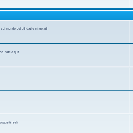
ul mondo dei blindati e cingolati!
s, fatelo qui!
ggetti reali.