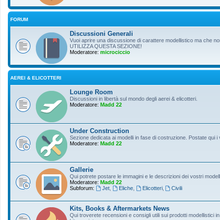
FORUM
Discussioni Generali
Vuoi aprire una discussione di carattere modellistico ma che non r
UTILIZZA QUESTA SEZIONE!
Moderatore:
microciccio
AEREI & ELICOTTERI
Lounge Room
Discussioni in libertà sul mondo degli aerei & elicotteri.
Moderatore:
Madd 22
Under Construction
Sezione dedicata ai modelli in fase di costruzione. Postate qui i 
Moderatore:
Madd 22
Gallerie
Qui potrete postare le immagini e le descrizioni dei vostri modelli
Moderatore:
Madd 22
Subforum:
Jet
,
Eliche
,
Elicotteri
,
Civili
Kits, Books & Aftermarkets News
Qui troverete recensioni e consigli utili sui prodotti modellistici