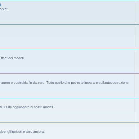
i
arket.
fect dei modelli.
ereo o costruirla fin da zero. Tutto quello che potreste imparare sull'autocostruzione.
i 3D da aggiungere ai nostri modelli!
ive, gli incisori e altro ancora.