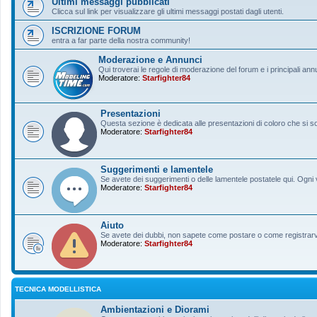
Ultimi messaggi pubblicati
Clicca sul link per visualizzare gli ultimi messaggi postati dagli utenti.
ISCRIZIONE FORUM
entra a far parte della nostra community!
Moderazione e Annunci
Qui troverai le regole di moderazione del forum e i principali ann
Moderatore:
Starfighter84
Presentazioni
Questa sezione è dedicata alle presentazioni di coloro che si sono
Moderatore:
Starfighter84
Suggerimenti e lamentele
Se avete dei suggerimenti o delle lamentele postatele qui. Ogni v
Moderatore:
Starfighter84
Aiuto
Se avete dei dubbi, non sapete come postare o come registrarvi, 
Moderatore:
Starfighter84
TECNICA MODELLISTICA
Ambientazioni e Diorami