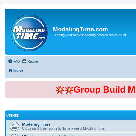
ModelingTime.com
Feeding your scale modelling passion since 2008!
FAQ
Regole
Indice
Group Build 
UTENTE
Modeling Time
Clicca sul link per aprire la Home Page di Modeling Time.