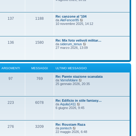
m
g
d
o
g
i
m
i
u
e
o
l
s
Re: canzone al '104
t
137
1188
s
V
da
AleFencer85
i
a
e
10 novembre 2025, 14:12
m
g
d
o
g
i
m
i
u
e
o
l
s
Re: Mix foto velivoli militar…
t
136
1580
s
V
da
siderum_tenus
i
a
e
27 marzo 2026, 13:09
m
g
d
o
g
i
m
i
u
e
o
l
s
t
s
ARGOMENTI
MESSAGGI
ULTIMO MESSAGGIO
i
a
m
g
Re: Parete stazione scanalata
o
g
97
769
V
da
VorreiVolare
m
i
e
25 gennaio 2026, 20:35
e
o
d
s
i
s
u
a
l
g
Re: Edificio in stile fantasy…
t
g
223
6078
V
da
Aquila1411
i
i
e
6 giugno 2026, 9:45
m
o
d
o
i
m
u
e
l
s
Re: Roustam Raza
t
276
3209
s
V
da
ponisch
i
a
e
22 maggio 2026, 6:48
m
g
d