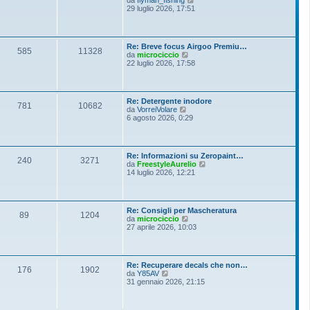
i
e
29 luglio 2026, 17:51
e
o
d
s
i
s
u
a
l
g
Re: Breve focus Airgoo Premiu…
t
g
585
11328
V
da
microciccio
i
i
e
22 luglio 2026, 17:58
m
o
d
o
i
m
u
e
l
s
Re: Detergente inodore
t
781
10682
s
V
da
VorreiVolare
i
a
e
6 agosto 2026, 0:29
m
g
d
o
g
i
m
i
u
e
o
l
s
Re: Informazioni su Zeropaint…
t
240
3271
s
V
da
FreestyleAurelio
i
a
e
14 luglio 2026, 12:21
m
g
d
o
g
i
m
i
u
e
o
l
s
Re: Consigli per Mascheratura
t
89
1204
s
V
da
microciccio
i
a
e
27 aprile 2026, 10:03
m
g
d
o
g
i
m
i
u
e
o
l
s
Re: Recuperare decals che non…
t
176
1902
s
V
da
Y85AV
i
a
e
31 gennaio 2026, 21:15
m
g
d
o
g
i
m
i
u
e