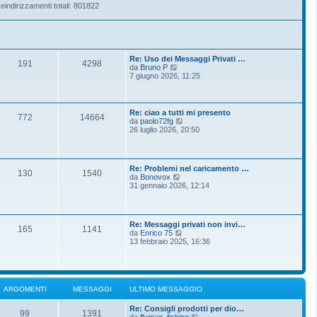
eindirizzamenti totali: 801822
Re: Uso dei Messaggi Privati …
191
4298
V
da
Bruno P
e
7 giugno 2026, 11:25
d
i
u
l
Re: ciao a tutti mi presento
772
14664
t
V
da
paolo72fg
i
e
26 luglio 2026, 20:50
m
d
o
i
m
u
e
l
Re: Problemi nel caricamento …
s
t
130
1540
V
da
Bonovox
s
i
e
31 gennaio 2026, 12:14
a
m
d
g
o
i
g
m
u
i
e
l
o
s
Re: Messaggi privati non invi…
t
165
1141
s
V
da
Enrico 75
i
a
e
13 febbraio 2025, 16:36
m
g
d
o
g
i
m
i
u
e
o
l
s
t
s
ARGOMENTI
MESSAGGI
ULTIMO MESSAGGIO
i
a
m
g
Re: Consigli prodotti per dio…
o
g
99
1391
V
da
flyman_fishing
m