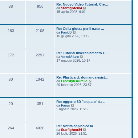
o
l
s
Re: Nuovo Video Tutorial: Cre…
t
88
956
s
V
da
Starfighter84
i
a
e
15 aprile 2025, 9:01
m
g
d
o
g
i
m
i
u
e
o
l
s
Re: Colla giusta per il caso …
t
183
2108
s
V
da
PaoloD
i
a
e
16 giugno 2026, 19:12
m
g
d
o
g
i
m
i
u
e
o
l
s
Re: Tutorial Invecchiamento C…
t
172
2291
s
V
da
VorreiVolare
i
a
e
17 maggio 2026, 15:17
m
g
d
o
g
i
m
i
u
e
o
l
s
Re: Plasticard: domanda esist…
t
80
1042
s
V
da
FreestyleAurelio
i
a
e
20 febbraio 2026, 23:57
m
g
d
o
g
i
m
i
u
e
o
l
s
Re: oggetto 3D "crepato" da …
t
20
351
s
V
da
Fargo
i
a
e
5 agosto 2026, 11:26
m
g
d
o
g
i
m
i
u
e
o
l
s
Re: Matita appiccicosa
t
264
4020
s
V
da
Starfighter84
i
a
e
26 luglio 2026, 21:51
m
g
d