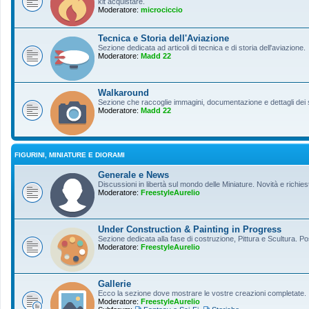
kit acquistare.
Moderatore:
microciccio
Tecnica e Storia dell'Aviazione
Sezione dedicata ad articoli di tecnica e di storia dell'aviazione.
Moderatore:
Madd 22
Walkaround
Sezione che raccoglie immagini, documentazione e dettagli dei so
Moderatore:
Madd 22
FIGURINI, MINIATURE E DIORAMI
Generale e News
Discussioni in libertà sul mondo delle Miniature. Novità e richiest
Moderatore:
FreestyleAurelio
Under Construction & Painting in Progress
Sezione dedicata alla fase di costruzione, Pittura e Scultura. Po
Moderatore:
FreestyleAurelio
Gallerie
Ecco la sezione dove mostrare le vostre creazioni completate.
Moderatore:
FreestyleAurelio