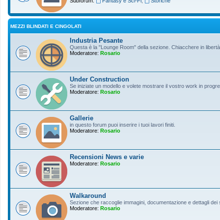
Subforum:
Fantasy e Sci-Fi
,
Storiche
MEZZI BLINDATI E CINGOLATI
Industria Pesante
Questa è la "Lounge Room" della sezione. Chiacchere in libertà s
Moderatore:
Rosario
Under Construction
Se iniziate un modello e volete mostrare il vostro work in progres
Moderatore:
Rosario
Gallerie
in questo forum puoi inserire i tuoi lavori finiti.
Moderatore:
Rosario
Recensioni News e varie
Moderatore:
Rosario
Walkaround
Sezione che raccoglie immagini, documentazione e dettagli dei so
Moderatore:
Rosario