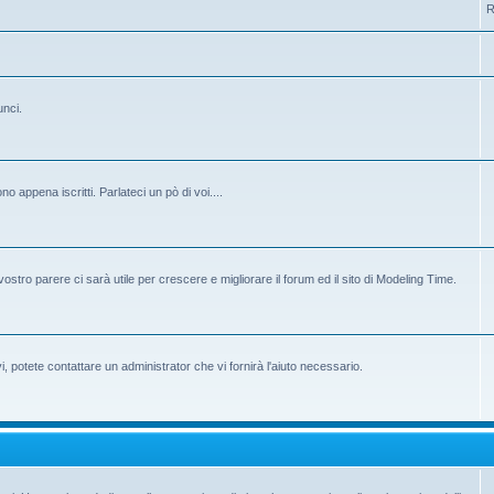
R
unci.
 appena iscritti. Parlateci un pò di voi....
ostro parere ci sarà utile per crescere e migliorare il forum ed il sito di Modeling Time.
potete contattare un administrator che vi fornirà l'aiuto necessario.