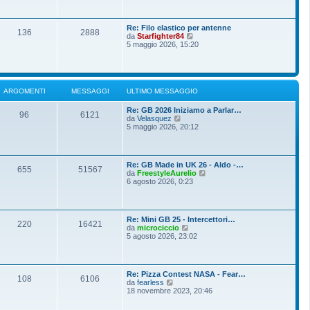
o
g
i
m
i
u
e
o
l
s
Re: Filo elastico per antenne
t
136
2888
s
V
da
Starfighter84
i
a
e
5 maggio 2026, 15:20
m
g
d
o
g
i
m
i
u
e
o
l
s
t
s
ARGOMENTI
MESSAGGI
ULTIMO MESSAGGIO
i
a
m
g
Re: GB 2026 Iniziamo a Parlar…
o
g
96
6121
V
da
Velasquez
m
i
e
5 maggio 2026, 20:12
e
o
d
s
i
s
u
a
l
g
Re: GB Made in UK 26 - Aldo -…
t
g
655
51567
V
da
FreestyleAurelio
i
i
e
6 agosto 2026, 0:23
m
o
d
o
i
m
u
e
l
s
Re: Mini GB 25 - Intercettori…
t
220
16421
s
V
da
microciccio
i
a
e
5 agosto 2026, 23:02
m
g
d
o
g
i
m
i
u
e
o
l
s
Re: Pizza Contest NASA - Fear…
t
108
6106
s
V
da
fearless
i
a
e
18 novembre 2023, 20:46
m
g
d
o
g
i
m