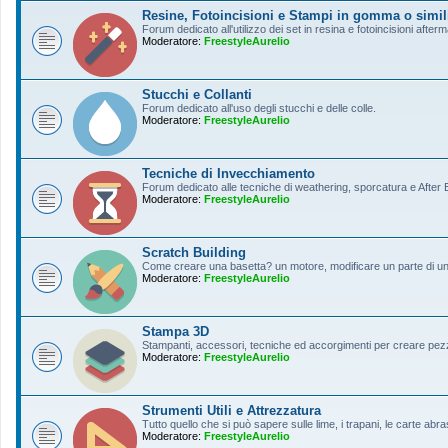
Resine, Fotoincisioni e Stampi in gomma o simil
Forum dedicato all'utilizzo dei set in resina e fotoincisioni afterm
Moderatore:
FreestyleAurelio
Stucchi e Collanti
Forum dedicato all'uso degli stucchi e delle colle.
Moderatore:
FreestyleAurelio
Tecniche di Invecchiamento
Forum dedicato alle tecniche di weathering, sporcatura e After Ef
Moderatore:
FreestyleAurelio
Scratch Building
Come creare una basetta? un motore, modificare un parte di un a
Moderatore:
FreestyleAurelio
Stampa 3D
Stampanti, accessori, tecniche ed accorgimenti per creare pezz
Moderatore:
FreestyleAurelio
Strumenti Utili e Attrezzatura
Tutto quello che si può sapere sulle lime, i trapani, le carte abras
Moderatore:
FreestyleAurelio