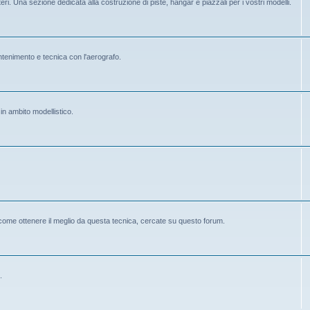
eri. Una sezione dedicata alla costruzione di piste, hangar e piazzali per i vostri modelli.
mantenimento e tecnica con l'aerografo.
 in ambito modellistico.
 come ottenere il meglio da questa tecnica, cercate su questo forum.
.