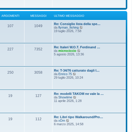
o
g
i
m
i
u
e
o
l
s
t
s
ARGOMENTI
MESSAGGI
ULTIMO MESSAGGIO
i
a
m
g
Re: Consiglio lista della spe…
o
g
107
1049
V
da
flyman_fishing
m
i
e
19 luglio 2026, 7:58
e
o
d
s
i
s
u
a
l
g
Re: Italeri W.O.T. Ferdinand …
t
g
227
7352
V
da
microciccio
i
i
e
5 agosto 2026, 13:36
m
o
d
o
i
m
u
e
l
s
Re: T-34/76 catturato dagli I…
t
250
3058
s
V
da
Enrico 75
i
a
e
29 luglio 2026, 10:24
m
g
d
o
g
i
m
i
u
e
o
l
s
Re: modelli TAKOM ne vale la …
t
19
127
s
V
da
Showtime
i
a
e
11 aprile 2026, 1:28
m
g
d
o
g
i
m
i
u
e
o
l
s
Re: Libri tipo Walkaround/Pro…
t
19
112
s
V
da
xDm
i
a
e
6 marzo 2025, 14:58
m
g
d
o
g
i