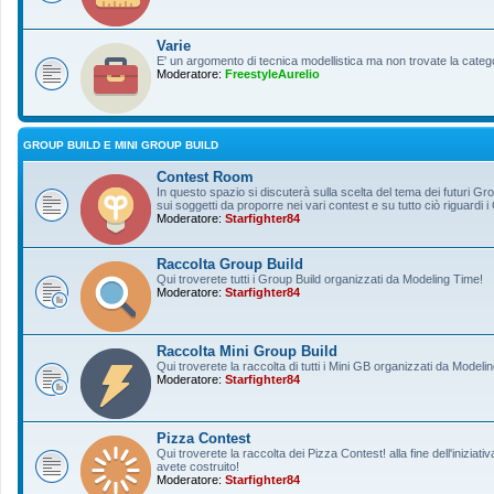
Varie
E' un argomento di tecnica modellistica ma non trovate la categ
Moderatore:
FreestyleAurelio
GROUP BUILD E MINI GROUP BUILD
Contest Room
In questo spazio si discuterà sulla scelta del tema dei futuri Gro
sui soggetti da proporre nei vari contest e su tutto ciò riguardi i
Moderatore:
Starfighter84
Raccolta Group Build
Qui troverete tutti i Group Build organizzati da Modeling Time!
Moderatore:
Starfighter84
Raccolta Mini Group Build
Qui troverete la raccolta di tutti i Mini GB organizzati da Modeli
Moderatore:
Starfighter84
Pizza Contest
Qui troverete la raccolta dei Pizza Contest! alla fine dell'inizia
avete costruito!
Moderatore:
Starfighter84