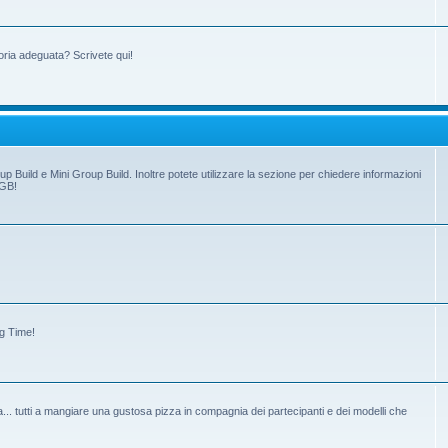
oria adeguata? Scrivete qui!
up Build e Mini Group Build. Inoltre potete utilizzare la sezione per chiedere informazioni
 GB!
ng Time!
tiva... tutti a mangiare una gustosa pizza in compagnia dei partecipanti e dei modelli che