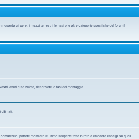
iguarda gli aerei, i mezzi terrestri, le navi o le altre categorie specifiche del forum?
vostri lavori e se volete, descrivete le fasi del montaggio.
 ultimati.
 in commercio, potrete mostrare le ultime scoperte fatte in rete o chiedere consigli su quali