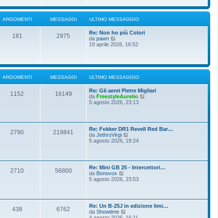
i
u
e
o
l
s
t
s
ARGOMENTI
MESSAGGI
ULTIMO MESSAGGIO
i
a
m
g
Re: Non ho più Colori
o
g
181
2975
V
da
pawn
m
i
e
19 aprile 2026, 16:52
e
o
d
s
i
s
u
a
l
g
t
g
ARGOMENTI
MESSAGGI
ULTIMO MESSAGGIO
i
i
m
o
Re: Gli aerei Pietre Migliari
o
1152
16149
V
da
FreestyleAurelio
m
e
5 agosto 2026, 23:13
e
d
s
i
s
u
a
l
g
Re: Fokker DR1 Revell Red Bar…
t
g
2790
219841
V
da
JethroVirgi
i
i
e
5 agosto 2026, 19:24
m
o
d
o
i
m
u
e
l
s
Re: Mini GB 25 - Intercettori…
t
2710
56800
s
V
da
Bonovox
i
a
e
5 agosto 2026, 23:53
m
g
d
o
g
i
m
i
u
e
o
l
s
Re: Un B-25J in edizione limi…
t
438
6762
s
V
da
Showtime
i
a
e
4 agosto 2026, 16:11