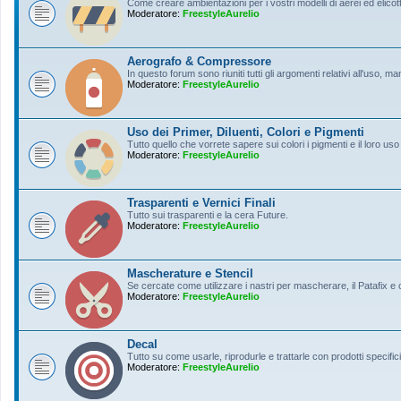
Come creare ambientazioni per i vostri modelli di aerei ed elicott
Moderatore:
FreestyleAurelio
Aerografo & Compressore
In questo forum sono riuniti tutti gli argomenti relativi all'uso, 
Moderatore:
FreestyleAurelio
Uso dei Primer, Diluenti, Colori e Pigmenti
Tutto quello che vorrete sapere sui colori i pigmenti e il loro uso
Moderatore:
FreestyleAurelio
Trasparenti e Vernici Finali
Tutto sui trasparenti e la cera Future.
Moderatore:
FreestyleAurelio
Mascherature e Stencil
Se cercate come utilizzare i nastri per mascherare, il Patafix e
Moderatore:
FreestyleAurelio
Decal
Tutto su come usarle, riprodurle e trattarle con prodotti specifici
Moderatore:
FreestyleAurelio