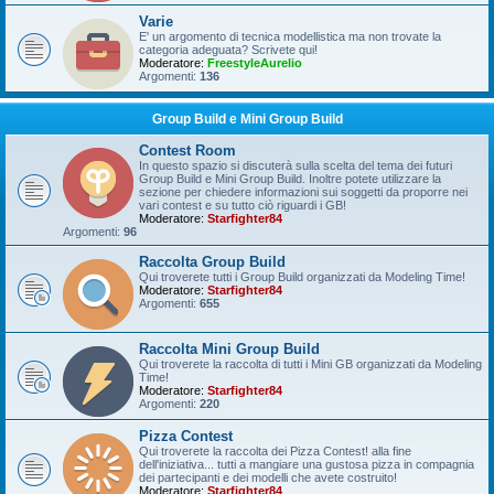
Varie
E' un argomento di tecnica modellistica ma non trovate la
categoria adeguata? Scrivete qui!
Moderatore:
FreestyleAurelio
Argomenti:
136
Group Build e Mini Group Build
Contest Room
In questo spazio si discuterà sulla scelta del tema dei futuri
Group Build e Mini Group Build. Inoltre potete utilizzare la
sezione per chiedere informazioni sui soggetti da proporre nei
vari contest e su tutto ciò riguardi i GB!
Moderatore:
Starfighter84
Argomenti:
96
Raccolta Group Build
Qui troverete tutti i Group Build organizzati da Modeling Time!
Moderatore:
Starfighter84
Argomenti:
655
Raccolta Mini Group Build
Qui troverete la raccolta di tutti i Mini GB organizzati da Modeling
Time!
Moderatore:
Starfighter84
Argomenti:
220
Pizza Contest
Qui troverete la raccolta dei Pizza Contest! alla fine
dell'iniziativa... tutti a mangiare una gustosa pizza in compagnia
dei partecipanti e dei modelli che avete costruito!
Moderatore:
Starfighter84