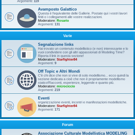
Argomenti:
119
Avamposto Galattico
Questa è l'equivalente delle Gallerie. Postate qui i vostri lavori
finiti o i collegamenti alle vostre realizzazioni.
Moderatore:
Rosario
Argomenti:
131
Varie
Segnalazione links
Hai trovato un contenuto modellistico (e non) interessante e lo
vuoi condividere con gli altri appassionati di Modeling Time?
Riporta il link in questa sezione!
Moderatore:
Starfighter84
Argomenti:
9
Off Topic e Altri Mondi
C'è chi dice che non si vive di solo modellismo... ecco quindi la
sezione dedicata a cioè che non è propriamente modellismo
statico!Racconti, esperienze, leggende e quanto più.
Moderatore:
microciccio
Argomenti:
219
Eventi
organizzazione eventi, incontri e manifestazioni modellistiche.
Moderatore:
Starfighter84
Argomenti:
171
Forum
Associazione Culturale Modellistica MODELING