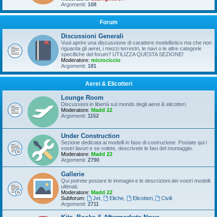
Argomenti:
108
Forum
Discussioni Generali
Vuoi aprire una discussione di carattere modellistico ma che non
riguarda gli aerei, i mezzi terrestri, le navi o le altre categorie
specifiche del forum? UTILIZZA QUESTA SEZIONE!
Moderatore:
microciccio
Argomenti:
181
Aerei & Elicotteri
Lounge Room
Discussioni in libertà sul mondo degli aerei & elicotteri.
Moderatore:
Madd 22
Argomenti:
1152
Under Construction
Sezione dedicata ai modelli in fase di costruzione. Postate qui i
vostri lavori e se volete, descrivete le fasi del montaggio.
Moderatore:
Madd 22
Argomenti:
2790
Gallerie
Qui potrete postare le immagini e le descrizioni dei vostri modelli
ultimati.
Moderatore:
Madd 22
Subforum:
Jet
,
Eliche
,
Elicotteri
,
Civili
Argomenti:
2711