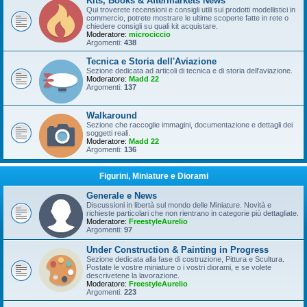
Kits, Books & Aftermarkets News
Qui troverete recensioni e consigli utili sui prodotti modellistici in
commercio, potrete mostrare le ultime scoperte fatte in rete o
chiedere consigli su quali kit acquistare.
Moderatore:
microciccio
Argomenti:
438
Tecnica e Storia dell'Aviazione
Sezione dedicata ad articoli di tecnica e di storia dell'aviazione.
Moderatore:
Madd 22
Argomenti:
137
Walkaround
Sezione che raccoglie immagini, documentazione e dettagli dei
soggetti reali.
Moderatore:
Madd 22
Argomenti:
136
Figurini, Miniature e Diorami
Generale e News
Discussioni in libertà sul mondo delle Miniature. Novità e
richieste particolari che non rientrano in categorie più dettagliate.
Moderatore:
FreestyleAurelio
Argomenti:
97
Under Construction & Painting in Progress
Sezione dedicata alla fase di costruzione, Pittura e Scultura.
Postate le vostre miniature o i vostri diorami, e se volete
descrivetene la lavorazione.
Moderatore:
FreestyleAurelio
Argomenti:
223