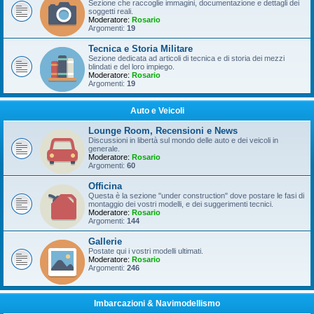
Sezione che raccoglie immagini, documentazione e dettagli dei
soggetti reali.
Moderatore:
Rosario
Argomenti:
19
Tecnica e Storia Militare
Sezione dedicata ad articoli di tecnica e di storia dei mezzi
blindati e del loro impiego.
Moderatore:
Rosario
Argomenti:
19
Auto e Veicoli
Lounge Room, Recensioni e News
Discussioni in libertà sul mondo delle auto e dei veicoli in
generale.
Moderatore:
Rosario
Argomenti:
60
Officina
Questa è la sezione "under construction" dove postare le fasi di
montaggio dei vostri modelli, e dei suggerimenti tecnici.
Moderatore:
Rosario
Argomenti:
144
Gallerie
Postate qui i vostri modelli ultimati.
Moderatore:
Rosario
Argomenti:
246
Imbarcazioni & Navimodellismo