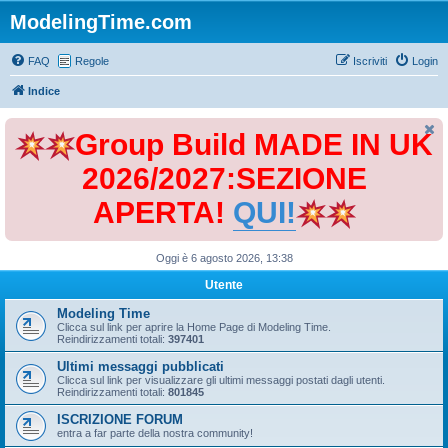
ModelingTime.com
FAQ
Regole
Iscriviti
Login
Indice
Group Build MADE IN UK
2026/2027:SEZIONE
APERTA!
QUI!
Oggi è 6 agosto 2026, 13:38
Utente
Modeling Time
Clicca sul link per aprire la Home Page di Modeling Time.
Reindirizzamenti totali:
397401
Ultimi messaggi pubblicati
Clicca sul link per visualizzare gli ultimi messaggi postati dagli utenti.
Reindirizzamenti totali:
801845
ISCRIZIONE FORUM
entra a far parte della nostra community!