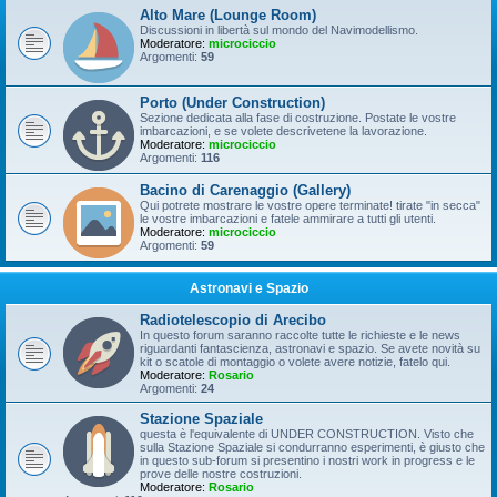
Alto Mare (Lounge Room)
Discussioni in libertà sul mondo del Navimodellismo.
Moderatore:
microciccio
Argomenti:
59
Porto (Under Construction)
Sezione dedicata alla fase di costruzione. Postate le vostre
imbarcazioni, e se volete descrivetene la lavorazione.
Moderatore:
microciccio
Argomenti:
116
Bacino di Carenaggio (Gallery)
Qui potrete mostrare le vostre opere terminate! tirate "in secca"
le vostre imbarcazioni e fatele ammirare a tutti gli utenti.
Moderatore:
microciccio
Argomenti:
59
Astronavi e Spazio
Radiotelescopio di Arecibo
In questo forum saranno raccolte tutte le richieste e le news
riguardanti fantascienza, astronavi e spazio. Se avete novità su
kit o scatole di montaggio o volete avere notizie, fatelo qui.
Moderatore:
Rosario
Argomenti:
24
Stazione Spaziale
questa è l'equivalente di UNDER CONSTRUCTION. Visto che
sulla Stazione Spaziale si condurranno esperimenti, è giusto che
in questo sub-forum si presentino i nostri work in progress e le
prove delle nostre costruzioni.
Moderatore:
Rosario