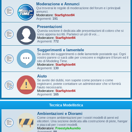
Moderazione e Annunci
Qui troverai le regole di moderazione del forum e i principali
annunci.
Moderatore:
Starfighter84
Argomenti:
191
Presentazioni
Questa sezione è dedicata alle presentazioni di coloro che si
sono appena iscritti. Parlateci un pò di voi....
Moderatore:
Starfighter84
Argomenti:
772
Suggerimenti e lamentele
Se avete dei suggerimenti o delle lamentele postatele qui. Ogni
vostro parere ci sarà utile per crescere e migliorare il forum ed il
sito di Modeling Time.
Moderatore:
Starfighter84
Argomenti:
130
Aiuto
Se avete dei dubbi, non sapete come postare o come
registrarvi, potete contattare un administrator che vi fornirà
l'aiuto necessario.
Moderatore:
Starfighter84
Argomenti:
165
Tecnica Modellistica
Ambientazioni e Diorami
Come creare ambientazioni per i vostri modelli di aerei ed
elicotteri. Una sezione dedicata alla costruzione di piste, hangar
e piazzali per i vostri modelli.
Moderatore:
FreestyleAurelio
Argomenti:
99