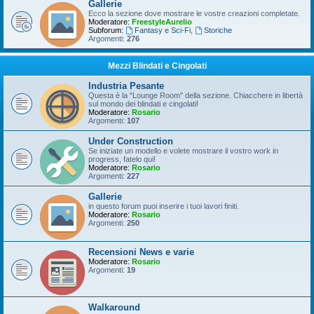
Gallerie
Ecco la sezione dove mostrare le vostre creazioni completate.
Moderatore:
FreestyleAurelio
Subforum:
Fantasy e Sci-Fi
,
Storiche
Argomenti:
276
Mezzi Blindati e Cingolati
Industria Pesante
Questa è la "Lounge Room" della sezione. Chiacchere in libertà
sul mondo dei blindati e cingolati!
Moderatore:
Rosario
Argomenti:
107
Under Construction
Se iniziate un modello e volete mostrare il vostro work in
progress, fatelo qui!
Moderatore:
Rosario
Argomenti:
227
Gallerie
in questo forum puoi inserire i tuoi lavori finiti.
Moderatore:
Rosario
Argomenti:
250
Recensioni News e varie
Moderatore:
Rosario
Argomenti:
19
Walkaround