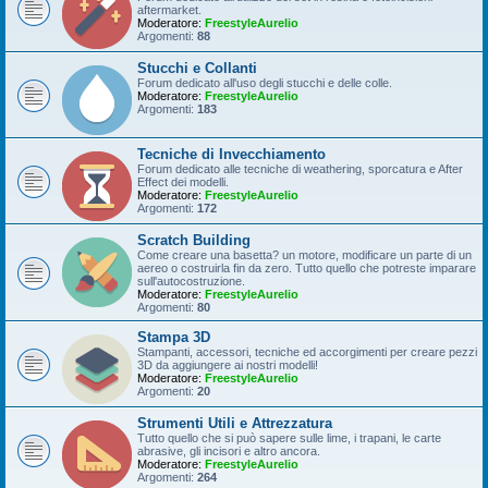
aftermarket.
Moderatore:
FreestyleAurelio
Argomenti:
88
Stucchi e Collanti
Forum dedicato all'uso degli stucchi e delle colle.
Moderatore:
FreestyleAurelio
Argomenti:
183
Tecniche di Invecchiamento
Forum dedicato alle tecniche di weathering, sporcatura e After
Effect dei modelli.
Moderatore:
FreestyleAurelio
Argomenti:
172
Scratch Building
Come creare una basetta? un motore, modificare un parte di un
aereo o costruirla fin da zero. Tutto quello che potreste imparare
sull'autocostruzione.
Moderatore:
FreestyleAurelio
Argomenti:
80
Stampa 3D
Stampanti, accessori, tecniche ed accorgimenti per creare pezzi
3D da aggiungere ai nostri modelli!
Moderatore:
FreestyleAurelio
Argomenti:
20
Strumenti Utili e Attrezzatura
Tutto quello che si può sapere sulle lime, i trapani, le carte
abrasive, gli incisori e altro ancora.
Moderatore:
FreestyleAurelio
Argomenti:
264