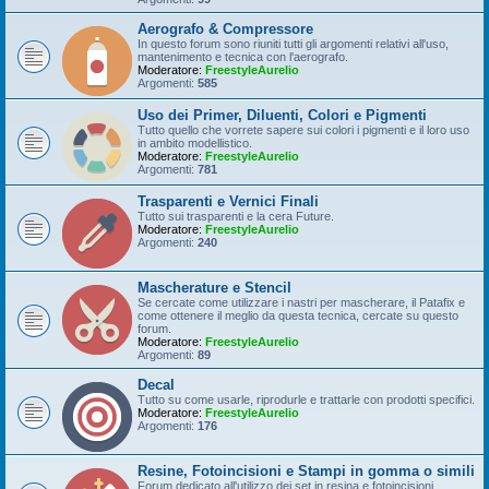
Aerografo & Compressore
In questo forum sono riuniti tutti gli argomenti relativi all'uso,
mantenimento e tecnica con l'aerografo.
Moderatore:
FreestyleAurelio
Argomenti:
585
Uso dei Primer, Diluenti, Colori e Pigmenti
Tutto quello che vorrete sapere sui colori i pigmenti e il loro uso
in ambito modellistico.
Moderatore:
FreestyleAurelio
Argomenti:
781
Trasparenti e Vernici Finali
Tutto sui trasparenti e la cera Future.
Moderatore:
FreestyleAurelio
Argomenti:
240
Mascherature e Stencil
Se cercate come utilizzare i nastri per mascherare, il Patafix e
come ottenere il meglio da questa tecnica, cercate su questo
forum.
Moderatore:
FreestyleAurelio
Argomenti:
89
Decal
Tutto su come usarle, riprodurle e trattarle con prodotti specifici.
Moderatore:
FreestyleAurelio
Argomenti:
176
Resine, Fotoincisioni e Stampi in gomma o simili
Forum dedicato all'utilizzo dei set in resina e fotoincisioni