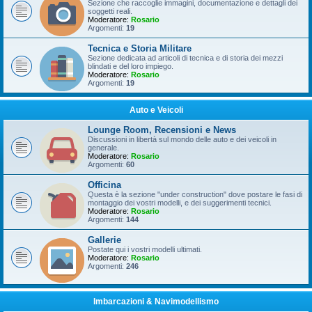
Sezione che raccoglie immagini, documentazione e dettagli dei
soggetti reali.
Moderatore:
Rosario
Argomenti:
19
Tecnica e Storia Militare
Sezione dedicata ad articoli di tecnica e di storia dei mezzi
blindati e del loro impiego.
Moderatore:
Rosario
Argomenti:
19
Auto e Veicoli
Lounge Room, Recensioni e News
Discussioni in libertà sul mondo delle auto e dei veicoli in
generale.
Moderatore:
Rosario
Argomenti:
60
Officina
Questa è la sezione "under construction" dove postare le fasi di
montaggio dei vostri modelli, e dei suggerimenti tecnici.
Moderatore:
Rosario
Argomenti:
144
Gallerie
Postate qui i vostri modelli ultimati.
Moderatore:
Rosario
Argomenti:
246
Imbarcazioni & Navimodellismo