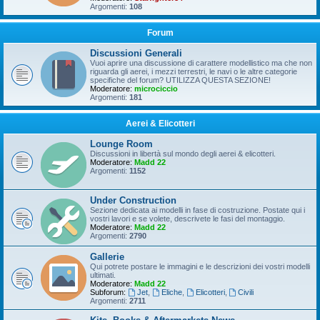
Argomenti:
108
Forum
Discussioni Generali
Vuoi aprire una discussione di carattere modellistico ma che non
riguarda gli aerei, i mezzi terrestri, le navi o le altre categorie
specifiche del forum? UTILIZZA QUESTA SEZIONE!
Moderatore:
microciccio
Argomenti:
181
Aerei & Elicotteri
Lounge Room
Discussioni in libertà sul mondo degli aerei & elicotteri.
Moderatore:
Madd 22
Argomenti:
1152
Under Construction
Sezione dedicata ai modelli in fase di costruzione. Postate qui i
vostri lavori e se volete, descrivete le fasi del montaggio.
Moderatore:
Madd 22
Argomenti:
2790
Gallerie
Qui potrete postare le immagini e le descrizioni dei vostri modelli
ultimati.
Moderatore:
Madd 22
Subforum:
Jet
,
Eliche
,
Elicotteri
,
Civili
Argomenti:
2711