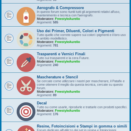
Aerografo & Compressore
In questo forum sono riuniti tutti gli argomenti relativi all'uso,
mantenimento e tecnica con l'aerografo.
Moderatore:
FreestyleAurelio
Argomenti:
585
Uso dei Primer, Diluenti, Colori e Pigmenti
Tutto quello che vorrete sapere sui colori i pigmenti e il loro uso
in ambito modellistico.
Moderatore:
FreestyleAurelio
Argomenti:
781
Trasparenti e Vernici Finali
Tutto sui trasparenti e la cera Future.
Moderatore:
FreestyleAurelio
Argomenti:
240
Mascherature e Stencil
Se cercate come utilizzare i nastri per mascherare, il Patafix e
come ottenere il meglio da questa tecnica, cercate su questo
forum.
Moderatore:
FreestyleAurelio
Argomenti:
89
Decal
Tutto su come usarle, riprodurle e trattarle con prodotti specifici.
Moderatore:
FreestyleAurelio
Argomenti:
176
Resine, Fotoincisioni e Stampi in gomma o simili
Forum dedicato all'utilizzo dei set in resina e fotoincisioni