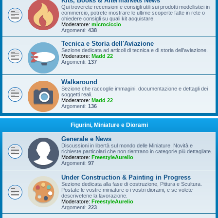
Kits, Books & Aftermarkets News
Qui troverete recensioni e consigli utili sui prodotti modellistici in
commercio, potrete mostrare le ultime scoperte fatte in rete o
chiedere consigli su quali kit acquistare.
Moderatore:
microciccio
Argomenti:
438
Tecnica e Storia dell'Aviazione
Sezione dedicata ad articoli di tecnica e di storia dell'aviazione.
Moderatore:
Madd 22
Argomenti:
137
Walkaround
Sezione che raccoglie immagini, documentazione e dettagli dei
soggetti reali.
Moderatore:
Madd 22
Argomenti:
136
Figurini, Miniature e Diorami
Generale e News
Discussioni in libertà sul mondo delle Miniature. Novità e
richieste particolari che non rientrano in categorie più dettagliate.
Moderatore:
FreestyleAurelio
Argomenti:
97
Under Construction & Painting in Progress
Sezione dedicata alla fase di costruzione, Pittura e Scultura.
Postate le vostre miniature o i vostri diorami, e se volete
descrivetene la lavorazione.
Moderatore:
FreestyleAurelio
Argomenti:
223