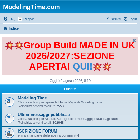
ModelingTime.com
FAQ
Regole
Iscriviti
Login
Indice
Group Build MADE IN UK
2026/2027:SEZIONE
APERTA!
QUI!
Oggi è 9 agosto 2026, 8:19
Utente
Modeling Time
Clicca sul link per aprire la Home Page di Modeling Time.
Reindirizzamenti totali:
397553
Ultimi messaggi pubblicati
Clicca sul link per visualizzare gli ultimi messaggi postati dagli utenti.
Reindirizzamenti totali:
802048
ISCRIZIONE FORUM
entra a far parte della nostra community!