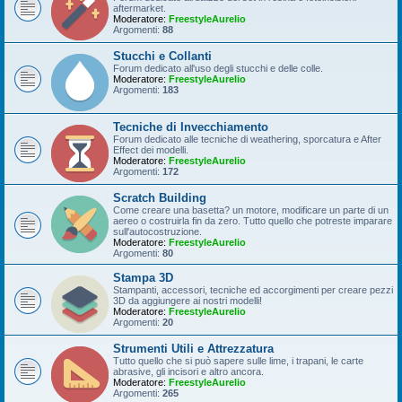
aftermarket.
Moderatore:
FreestyleAurelio
Argomenti:
88
Stucchi e Collanti
Forum dedicato all'uso degli stucchi e delle colle.
Moderatore:
FreestyleAurelio
Argomenti:
183
Tecniche di Invecchiamento
Forum dedicato alle tecniche di weathering, sporcatura e After
Effect dei modelli.
Moderatore:
FreestyleAurelio
Argomenti:
172
Scratch Building
Come creare una basetta? un motore, modificare un parte di un
aereo o costruirla fin da zero. Tutto quello che potreste imparare
sull'autocostruzione.
Moderatore:
FreestyleAurelio
Argomenti:
80
Stampa 3D
Stampanti, accessori, tecniche ed accorgimenti per creare pezzi
3D da aggiungere ai nostri modelli!
Moderatore:
FreestyleAurelio
Argomenti:
20
Strumenti Utili e Attrezzatura
Tutto quello che si può sapere sulle lime, i trapani, le carte
abrasive, gli incisori e altro ancora.
Moderatore:
FreestyleAurelio
Argomenti:
265