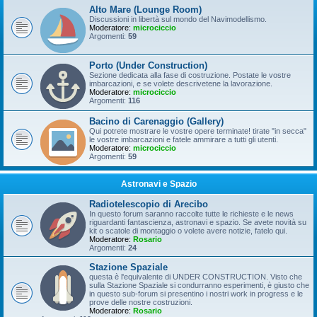
Alto Mare (Lounge Room)
Discussioni in libertà sul mondo del Navimodellismo.
Moderatore:
microciccio
Argomenti:
59
Porto (Under Construction)
Sezione dedicata alla fase di costruzione. Postate le vostre
imbarcazioni, e se volete descrivetene la lavorazione.
Moderatore:
microciccio
Argomenti:
116
Bacino di Carenaggio (Gallery)
Qui potrete mostrare le vostre opere terminate! tirate "in secca"
le vostre imbarcazioni e fatele ammirare a tutti gli utenti.
Moderatore:
microciccio
Argomenti:
59
Astronavi e Spazio
Radiotelescopio di Arecibo
In questo forum saranno raccolte tutte le richieste e le news
riguardanti fantascienza, astronavi e spazio. Se avete novità su
kit o scatole di montaggio o volete avere notizie, fatelo qui.
Moderatore:
Rosario
Argomenti:
24
Stazione Spaziale
questa è l'equivalente di UNDER CONSTRUCTION. Visto che
sulla Stazione Spaziale si condurranno esperimenti, è giusto che
in questo sub-forum si presentino i nostri work in progress e le
prove delle nostre costruzioni.
Moderatore:
Rosario