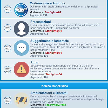
Moderazione e Annunci
Qui troverai le regole di moderazione del forum e i principali
annunci.
Moderatore:
Starfighter84
Argomenti:
191
Presentazioni
Questa sezione è dedicata alle presentazioni di coloro che si
sono appena iscritti. Parlateci un pò di voi....
Moderatore:
Starfighter84
Argomenti:
772
Suggerimenti e lamentele
Se avete dei suggerimenti o delle lamentele postatele qui. Ogni
vostro parere ci sarà utile per crescere e migliorare il forum ed il
sito di Modeling Time.
Moderatore:
Starfighter84
Argomenti:
130
Aiuto
Se avete dei dubbi, non sapete come postare o come
registrarvi, potete contattare un administrator che vi fornirà
l'aiuto necessario.
Moderatore:
Starfighter84
Argomenti:
165
Tecnica Modellistica
Ambientazioni e Diorami
Come creare ambientazioni per i vostri modelli di aerei ed
elicotteri. Una sezione dedicata alla costruzione di piste, hangar
e piazzali per i vostri modelli.
Moderatore:
FreestyleAurelio
Argomenti:
99