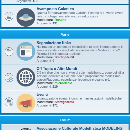
Argomenti:
119
Avamposto Galattico
Questa è l'equivalente delle Gallerie. Postate qui i vostri lavori
finiti o i collegamenti alle vostre realizzazioni.
Moderatore:
Rosario
Argomenti:
131
Varie
Segnalazione links
Hai trovato un contenuto modellistico (e non) interessante e lo
vuoi condividere con gli altri appassionati di Modeling Time?
Riporta il link in questa sezione!
Moderatore:
Starfighter84
Argomenti:
9
Off Topic e Altri Mondi
C'è chi dice che non si vive di solo modellismo... ecco quindi la
sezione dedicata a cioè che non è propriamente modellismo
statico!Racconti, esperienze, leggende e quanto più.
Moderatore:
microciccio
Argomenti:
219
Eventi
organizzazione eventi, incontri e manifestazioni modellistiche.
Moderatore:
Starfighter84
Argomenti:
171
Forum
Associazione Culturale Modellistica MODELING