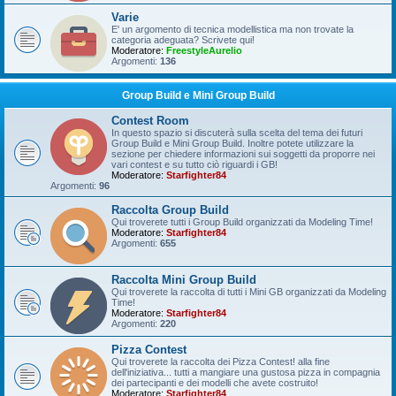
Varie
E' un argomento di tecnica modellistica ma non trovate la
categoria adeguata? Scrivete qui!
Moderatore:
FreestyleAurelio
Argomenti:
136
Group Build e Mini Group Build
Contest Room
In questo spazio si discuterà sulla scelta del tema dei futuri
Group Build e Mini Group Build. Inoltre potete utilizzare la
sezione per chiedere informazioni sui soggetti da proporre nei
vari contest e su tutto ciò riguardi i GB!
Moderatore:
Starfighter84
Argomenti:
96
Raccolta Group Build
Qui troverete tutti i Group Build organizzati da Modeling Time!
Moderatore:
Starfighter84
Argomenti:
655
Raccolta Mini Group Build
Qui troverete la raccolta di tutti i Mini GB organizzati da Modeling
Time!
Moderatore:
Starfighter84
Argomenti:
220
Pizza Contest
Qui troverete la raccolta dei Pizza Contest! alla fine
dell'iniziativa... tutti a mangiare una gustosa pizza in compagnia
dei partecipanti e dei modelli che avete costruito!
Moderatore:
Starfighter84