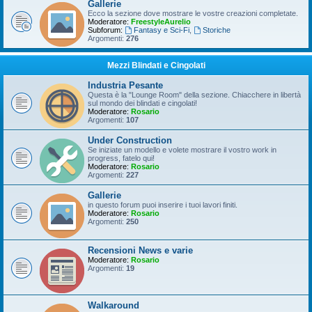
Gallerie
Ecco la sezione dove mostrare le vostre creazioni completate.
Moderatore:
FreestyleAurelio
Subforum:
Fantasy e Sci-Fi
,
Storiche
Argomenti:
276
Mezzi Blindati e Cingolati
Industria Pesante
Questa è la "Lounge Room" della sezione. Chiacchere in libertà
sul mondo dei blindati e cingolati!
Moderatore:
Rosario
Argomenti:
107
Under Construction
Se iniziate un modello e volete mostrare il vostro work in
progress, fatelo qui!
Moderatore:
Rosario
Argomenti:
227
Gallerie
in questo forum puoi inserire i tuoi lavori finiti.
Moderatore:
Rosario
Argomenti:
250
Recensioni News e varie
Moderatore:
Rosario
Argomenti:
19
Walkaround