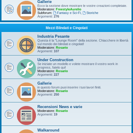
Gallerie
Ecco la sezione dove mostrare le vostre creazioni completate.
Moderatore:
FreestyleAurelio
Subforum:
Fantasy e Sci-Fi
,
Storiche
Argomenti:
276
Mezzi Blindati e Cingolati
Industria Pesante
Questa è la "Lounge Room" della sezione. Chiacchere in libertà
sul mondo dei blindati e cingolati!
Moderatore:
Rosario
Argomenti:
107
Under Construction
Se iniziate un modello e volete mostrare il vostro work in
progress, fatelo qui!
Moderatore:
Rosario
Argomenti:
227
Gallerie
in questo forum puoi inserire i tuoi lavori finiti.
Moderatore:
Rosario
Argomenti:
250
Recensioni News e varie
Moderatore:
Rosario
Argomenti:
19
Walkaround