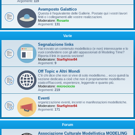
Argomenti:
119
Avamposto Galattico
Questa è l'equivalente delle Gallerie. Postate qui i vostri lavori
finiti o i collegamenti alle vostre realizzazioni.
Moderatore:
Rosario
Argomenti:
131
Varie
Segnalazione links
Hai trovato un contenuto modellistico (e non) interessante e lo
vuoi condividere con gli altri appassionati di Modeling Time?
Riporta il link in questa sezione!
Moderatore:
Starfighter84
Argomenti:
9
Off Topic e Altri Mondi
C'è chi dice che non si vive di solo modellismo... ecco quindi la
sezione dedicata a cioè che non è propriamente modellismo
statico!Racconti, esperienze, leggende e quanto più.
Moderatore:
microciccio
Argomenti:
219
Eventi
organizzazione eventi, incontri e manifestazioni modellistiche.
Moderatore:
Starfighter84
Argomenti:
171
Forum
Associazione Culturale Modellistica MODELING