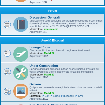
Argomenti:
108
Forum
Discussioni Generali
Vuoi aprire una discussione di carattere modellistico ma che non
riguarda gli aerei, i mezzi terrestri, le navi o le altre categorie
specifiche del forum? UTILIZZA QUESTA SEZIONE!
Moderatore:
microciccio
Argomenti:
181
Aerei & Elicotteri
Lounge Room
Discussioni in libertà sul mondo degli aerei & elicotteri.
Moderatore:
Madd 22
Argomenti:
1152
Under Construction
Sezione dedicata ai modelli in fase di costruzione. Postate qui i
vostri lavori e se volete, descrivete le fasi del montaggio.
Moderatore:
Madd 22
Argomenti:
2790
Gallerie
Qui potrete postare le immagini e le descrizioni dei vostri modelli
ultimati.
Moderatore:
Madd 22
Subforum:
Jet
,
Eliche
,
Elicotteri
,
Civili
Argomenti:
2711