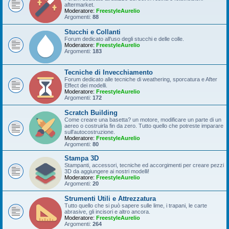
aftermarket.
Moderatore:
FreestyleAurelio
Argomenti:
88
Stucchi e Collanti
Forum dedicato all'uso degli stucchi e delle colle.
Moderatore:
FreestyleAurelio
Argomenti:
183
Tecniche di Invecchiamento
Forum dedicato alle tecniche di weathering, sporcatura e After
Effect dei modelli.
Moderatore:
FreestyleAurelio
Argomenti:
172
Scratch Building
Come creare una basetta? un motore, modificare un parte di un
aereo o costruirla fin da zero. Tutto quello che potreste imparare
sull'autocostruzione.
Moderatore:
FreestyleAurelio
Argomenti:
80
Stampa 3D
Stampanti, accessori, tecniche ed accorgimenti per creare pezzi
3D da aggiungere ai nostri modelli!
Moderatore:
FreestyleAurelio
Argomenti:
20
Strumenti Utili e Attrezzatura
Tutto quello che si può sapere sulle lime, i trapani, le carte
abrasive, gli incisori e altro ancora.
Moderatore:
FreestyleAurelio
Argomenti:
264