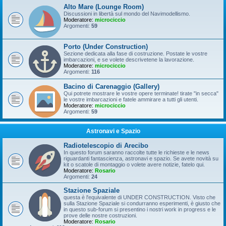
Alto Mare (Lounge Room)
Discussioni in libertà sul mondo del Navimodellismo.
Moderatore:
microciccio
Argomenti:
59
Porto (Under Construction)
Sezione dedicata alla fase di costruzione. Postate le vostre
imbarcazioni, e se volete descrivetene la lavorazione.
Moderatore:
microciccio
Argomenti:
116
Bacino di Carenaggio (Gallery)
Qui potrete mostrare le vostre opere terminate! tirate "in secca"
le vostre imbarcazioni e fatele ammirare a tutti gli utenti.
Moderatore:
microciccio
Argomenti:
59
Astronavi e Spazio
Radiotelescopio di Arecibo
In questo forum saranno raccolte tutte le richieste e le news
riguardanti fantascienza, astronavi e spazio. Se avete novità su
kit o scatole di montaggio o volete avere notizie, fatelo qui.
Moderatore:
Rosario
Argomenti:
24
Stazione Spaziale
questa è l'equivalente di UNDER CONSTRUCTION. Visto che
sulla Stazione Spaziale si condurranno esperimenti, è giusto che
in questo sub-forum si presentino i nostri work in progress e le
prove delle nostre costruzioni.
Moderatore:
Rosario