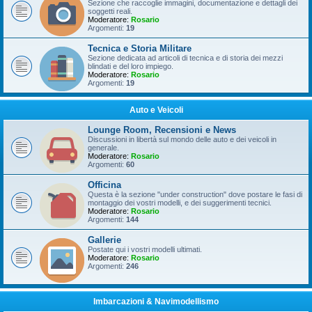
Sezione che raccoglie immagini, documentazione e dettagli dei
soggetti reali.
Moderatore:
Rosario
Argomenti:
19
Tecnica e Storia Militare
Sezione dedicata ad articoli di tecnica e di storia dei mezzi
blindati e del loro impiego.
Moderatore:
Rosario
Argomenti:
19
Auto e Veicoli
Lounge Room, Recensioni e News
Discussioni in libertà sul mondo delle auto e dei veicoli in
generale.
Moderatore:
Rosario
Argomenti:
60
Officina
Questa è la sezione "under construction" dove postare le fasi di
montaggio dei vostri modelli, e dei suggerimenti tecnici.
Moderatore:
Rosario
Argomenti:
144
Gallerie
Postate qui i vostri modelli ultimati.
Moderatore:
Rosario
Argomenti:
246
Imbarcazioni & Navimodellismo