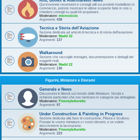
Kits, Books & Aftermarkets News
Qui troverete recensioni e consigli utili sui prodotti modellistici in
commercio, potrete mostrare le ultime scoperte fatte in rete o
chiedere consigli su quali kit acquistare.
Moderatore:
microciccio
Argomenti:
438
Tecnica e Storia dell'Aviazione
Sezione dedicata ad articoli di tecnica e di storia dell'aviazione.
Moderatore:
Madd 22
Argomenti:
137
Walkaround
Sezione che raccoglie immagini, documentazione e dettagli dei
soggetti reali.
Moderatore:
Madd 22
Argomenti:
136
Figurini, Miniature e Diorami
Generale e News
Discussioni in libertà sul mondo delle Miniature. Novità e
richieste particolari che non rientrano in categorie più dettagliate.
Moderatore:
FreestyleAurelio
Argomenti:
97
Under Construction & Painting in Progress
Sezione dedicata alla fase di costruzione, Pittura e Scultura.
Postate le vostre miniature o i vostri diorami, e se volete
descrivetene la lavorazione.
Moderatore:
FreestyleAurelio
Argomenti:
223