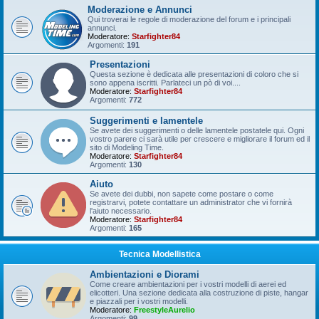
Moderazione e Annunci
Qui troverai le regole di moderazione del forum e i principali
annunci.
Moderatore:
Starfighter84
Argomenti:
191
Presentazioni
Questa sezione è dedicata alle presentazioni di coloro che si
sono appena iscritti. Parlateci un pò di voi....
Moderatore:
Starfighter84
Argomenti:
772
Suggerimenti e lamentele
Se avete dei suggerimenti o delle lamentele postatele qui. Ogni
vostro parere ci sarà utile per crescere e migliorare il forum ed il
sito di Modeling Time.
Moderatore:
Starfighter84
Argomenti:
130
Aiuto
Se avete dei dubbi, non sapete come postare o come
registrarvi, potete contattare un administrator che vi fornirà
l'aiuto necessario.
Moderatore:
Starfighter84
Argomenti:
165
Tecnica Modellistica
Ambientazioni e Diorami
Come creare ambientazioni per i vostri modelli di aerei ed
elicotteri. Una sezione dedicata alla costruzione di piste, hangar
e piazzali per i vostri modelli.
Moderatore:
FreestyleAurelio
Argomenti:
99