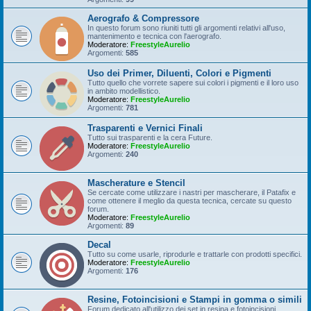
Aerografo & Compressore
In questo forum sono riuniti tutti gli argomenti relativi all'uso,
mantenimento e tecnica con l'aerografo.
Moderatore:
FreestyleAurelio
Argomenti:
585
Uso dei Primer, Diluenti, Colori e Pigmenti
Tutto quello che vorrete sapere sui colori i pigmenti e il loro uso
in ambito modellistico.
Moderatore:
FreestyleAurelio
Argomenti:
781
Trasparenti e Vernici Finali
Tutto sui trasparenti e la cera Future.
Moderatore:
FreestyleAurelio
Argomenti:
240
Mascherature e Stencil
Se cercate come utilizzare i nastri per mascherare, il Patafix e
come ottenere il meglio da questa tecnica, cercate su questo
forum.
Moderatore:
FreestyleAurelio
Argomenti:
89
Decal
Tutto su come usarle, riprodurle e trattarle con prodotti specifici.
Moderatore:
FreestyleAurelio
Argomenti:
176
Resine, Fotoincisioni e Stampi in gomma o simili
Forum dedicato all'utilizzo dei set in resina e fotoincisioni