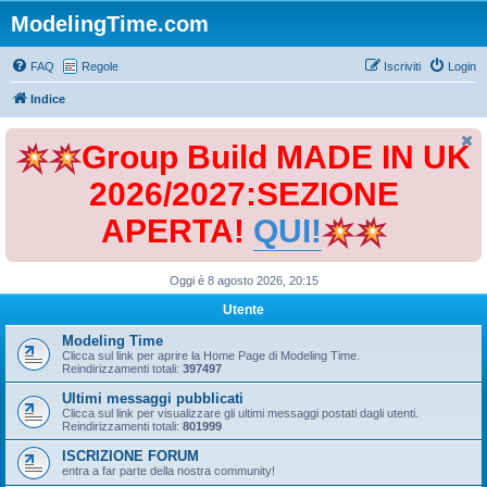
ModelingTime.com
FAQ
Regole
Iscriviti
Login
Indice
Group Build MADE IN UK
2026/2027:SEZIONE
APERTA!
QUI!
Oggi è 8 agosto 2026, 20:15
Utente
Modeling Time
Clicca sul link per aprire la Home Page di Modeling Time.
Reindirizzamenti totali:
397497
Ultimi messaggi pubblicati
Clicca sul link per visualizzare gli ultimi messaggi postati dagli utenti.
Reindirizzamenti totali:
801999
ISCRIZIONE FORUM
entra a far parte della nostra community!