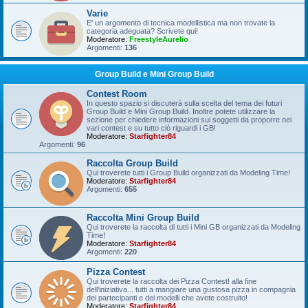
Varie
E' un argomento di tecnica modellistica ma non trovate la
categoria adeguata? Scrivete qui!
Moderatore:
FreestyleAurelio
Argomenti:
136
Group Build e Mini Group Build
Contest Room
In questo spazio si discuterà sulla scelta del tema dei futuri
Group Build e Mini Group Build. Inoltre potete utilizzare la
sezione per chiedere informazioni sui soggetti da proporre nei
vari contest e su tutto ciò riguardi i GB!
Moderatore:
Starfighter84
Argomenti:
96
Raccolta Group Build
Qui troverete tutti i Group Build organizzati da Modeling Time!
Moderatore:
Starfighter84
Argomenti:
655
Raccolta Mini Group Build
Qui troverete la raccolta di tutti i Mini GB organizzati da Modeling
Time!
Moderatore:
Starfighter84
Argomenti:
220
Pizza Contest
Qui troverete la raccolta dei Pizza Contest! alla fine
dell'iniziativa... tutti a mangiare una gustosa pizza in compagnia
dei partecipanti e dei modelli che avete costruito!
Moderatore:
Starfighter84