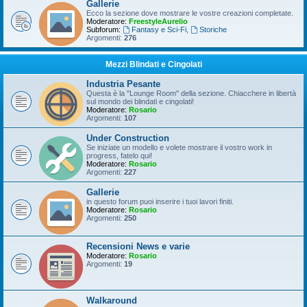
Gallerie
Ecco la sezione dove mostrare le vostre creazioni completate.
Moderatore:
FreestyleAurelio
Subforum:
Fantasy e Sci-Fi
,
Storiche
Argomenti:
276
Mezzi Blindati e Cingolati
Industria Pesante
Questa è la "Lounge Room" della sezione. Chiacchere in libertà
sul mondo dei blindati e cingolati!
Moderatore:
Rosario
Argomenti:
107
Under Construction
Se iniziate un modello e volete mostrare il vostro work in
progress, fatelo qui!
Moderatore:
Rosario
Argomenti:
227
Gallerie
in questo forum puoi inserire i tuoi lavori finiti.
Moderatore:
Rosario
Argomenti:
250
Recensioni News e varie
Moderatore:
Rosario
Argomenti:
19
Walkaround