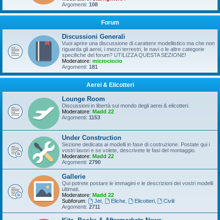
Argomenti:
108
Forum
Discussioni Generali
Vuoi aprire una discussione di carattere modellistico ma che non
riguarda gli aerei, i mezzi terrestri, le navi o le altre categorie
specifiche del forum? UTILIZZA QUESTA SEZIONE!
Moderatore:
microciccio
Argomenti:
181
Aerei & Elicotteri
Lounge Room
Discussioni in libertà sul mondo degli aerei & elicotteri.
Moderatore:
Madd 22
Argomenti:
1153
Under Construction
Sezione dedicata ai modelli in fase di costruzione. Postate qui i
vostri lavori e se volete, descrivete le fasi del montaggio.
Moderatore:
Madd 22
Argomenti:
2790
Gallerie
Qui potrete postare le immagini e le descrizioni dei vostri modelli
ultimati.
Moderatore:
Madd 22
Subforum:
Jet
,
Eliche
,
Elicotteri
,
Civili
Argomenti:
2711