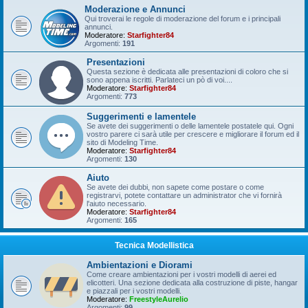
Moderazione e Annunci
Qui troverai le regole di moderazione del forum e i principali
annunci.
Moderatore:
Starfighter84
Argomenti:
191
Presentazioni
Questa sezione è dedicata alle presentazioni di coloro che si
sono appena iscritti. Parlateci un pò di voi....
Moderatore:
Starfighter84
Argomenti:
773
Suggerimenti e lamentele
Se avete dei suggerimenti o delle lamentele postatele qui. Ogni
vostro parere ci sarà utile per crescere e migliorare il forum ed il
sito di Modeling Time.
Moderatore:
Starfighter84
Argomenti:
130
Aiuto
Se avete dei dubbi, non sapete come postare o come
registrarvi, potete contattare un administrator che vi fornirà
l'aiuto necessario.
Moderatore:
Starfighter84
Argomenti:
165
Tecnica Modellistica
Ambientazioni e Diorami
Come creare ambientazioni per i vostri modelli di aerei ed
elicotteri. Una sezione dedicata alla costruzione di piste, hangar
e piazzali per i vostri modelli.
Moderatore:
FreestyleAurelio
Argomenti:
99