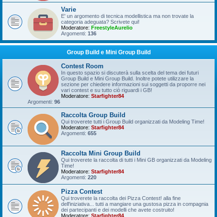
Varie
E' un argomento di tecnica modellistica ma non trovate la
categoria adeguata? Scrivete qui!
Moderatore:
FreestyleAurelio
Argomenti:
136
Group Build e Mini Group Build
Contest Room
In questo spazio si discuterà sulla scelta del tema dei futuri
Group Build e Mini Group Build. Inoltre potete utilizzare la
sezione per chiedere informazioni sui soggetti da proporre nei
vari contest e su tutto ciò riguardi i GB!
Moderatore:
Starfighter84
Argomenti:
96
Raccolta Group Build
Qui troverete tutti i Group Build organizzati da Modeling Time!
Moderatore:
Starfighter84
Argomenti:
655
Raccolta Mini Group Build
Qui troverete la raccolta di tutti i Mini GB organizzati da Modeling
Time!
Moderatore:
Starfighter84
Argomenti:
220
Pizza Contest
Qui troverete la raccolta dei Pizza Contest! alla fine
dell'iniziativa... tutti a mangiare una gustosa pizza in compagnia
dei partecipanti e dei modelli che avete costruito!
Moderatore:
Starfighter84