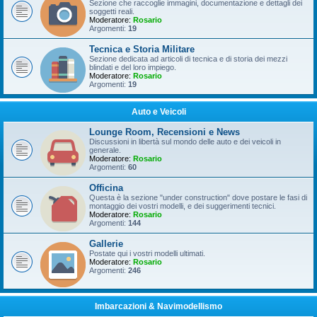
Sezione che raccoglie immagini, documentazione e dettagli dei
soggetti reali.
Moderatore:
Rosario
Argomenti:
19
Tecnica e Storia Militare
Sezione dedicata ad articoli di tecnica e di storia dei mezzi
blindati e del loro impiego.
Moderatore:
Rosario
Argomenti:
19
Auto e Veicoli
Lounge Room, Recensioni e News
Discussioni in libertà sul mondo delle auto e dei veicoli in
generale.
Moderatore:
Rosario
Argomenti:
60
Officina
Questa è la sezione "under construction" dove postare le fasi di
montaggio dei vostri modelli, e dei suggerimenti tecnici.
Moderatore:
Rosario
Argomenti:
144
Gallerie
Postate qui i vostri modelli ultimati.
Moderatore:
Rosario
Argomenti:
246
Imbarcazioni & Navimodellismo