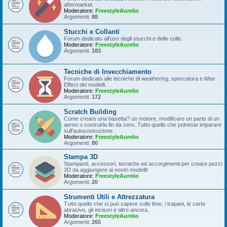
aftermarket.
Moderatore:
FreestyleAurelio
Argomenti:
88
Stucchi e Collanti
Forum dedicato all'uso degli stucchi e delle colle.
Moderatore:
FreestyleAurelio
Argomenti:
183
Tecniche di Invecchiamento
Forum dedicato alle tecniche di weathering, sporcatura e After
Effect dei modelli.
Moderatore:
FreestyleAurelio
Argomenti:
172
Scratch Building
Come creare una basetta? un motore, modificare un parte di un
aereo o costruirla fin da zero. Tutto quello che potreste imparare
sull'autocostruzione.
Moderatore:
FreestyleAurelio
Argomenti:
80
Stampa 3D
Stampanti, accessori, tecniche ed accorgimenti per creare pezzi
3D da aggiungere ai nostri modelli!
Moderatore:
FreestyleAurelio
Argomenti:
20
Strumenti Utili e Attrezzatura
Tutto quello che si può sapere sulle lime, i trapani, le carte
abrasive, gli incisori e altro ancora.
Moderatore:
FreestyleAurelio
Argomenti:
265