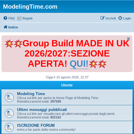
ModelingTime.com
FAQ
Regole
Iscriviti
Login
Indice
Group Build MADE IN UK
2026/2027:SEZIONE
APERTA!
QUI!
Oggi è 10 agosto 2026, 22:37
Utente
Modeling Time
Clicca sul link per aprire la Home Page di Modeling Time.
Reindirizzamenti totali:
397599
Ultimi messaggi pubblicati
Clicca sul link per visualizzare gli ultimi messaggi postati dagli utenti.
Reindirizzamenti totali:
802162
ISCRIZIONE FORUM
entra a far parte della nostra community!