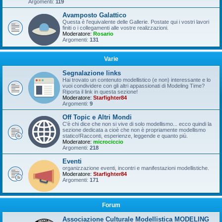
Argomenti:
119
Avamposto Galattico
Questa è l'equivalente delle Gallerie. Postate qui i vostri lavori
finiti o i collegamenti alle vostre realizzazioni.
Moderatore:
Rosario
Argomenti:
131
Varie
Segnalazione links
Hai trovato un contenuto modellistico (e non) interessante e lo
vuoi condividere con gli altri appassionati di Modeling Time?
Riporta il link in questa sezione!
Moderatore:
Starfighter84
Argomenti:
9
Off Topic e Altri Mondi
C'è chi dice che non si vive di solo modellismo... ecco quindi la
sezione dedicata a cioè che non è propriamente modellismo
statico!Racconti, esperienze, leggende e quanto più.
Moderatore:
microciccio
Argomenti:
218
Eventi
organizzazione eventi, incontri e manifestazioni modellistiche.
Moderatore:
Starfighter84
Argomenti:
171
Forum
Associazione Culturale Modellistica MODELING