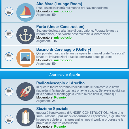
Alto Mare (Lounge Room)
Discussioni in libertà sul mondo del Navimodellismo.
Moderatore:
microciccio
Argomenti:
59
Porto (Under Construction)
Sezione dedicata alla fase di costruzione. Postate le vostre
imbarcazioni, e se volete descrivetene la lavorazione.
Moderatore:
microciccio
Argomenti:
116
Bacino di Carenaggio (Gallery)
Qui potrete mostrare le vostre opere terminate! tirate "in secca"
le vostre imbarcazioni e fatele ammirare a tutti gli utenti.
Moderatore:
microciccio
Argomenti:
59
Astronavi e Spazio
Radiotelescopio di Arecibo
In questo forum saranno raccolte tutte le richieste e le news
riguardanti fantascienza, astronavi e spazio. Se avete novità su
kit o scatole di montaggio o volete avere notizie, fatelo qui.
Moderatore:
Rosario
Argomenti:
24
Stazione Spaziale
questa è l'equivalente di UNDER CONSTRUCTION. Visto che
sulla Stazione Spaziale si condurranno esperimenti, è giusto che
in questo sub-forum si presentino i nostri work in progress e le
prove delle nostre costruzioni.
Moderatore:
Rosario