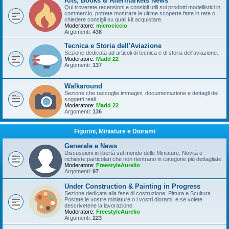
Kits, Books & Aftermarkets News
Qui troverete recensioni e consigli utili sui prodotti modellistici in
commercio, potrete mostrare le ultime scoperte fatte in rete o
chiedere consigli su quali kit acquistare.
Moderatore:
microciccio
Argomenti:
438
Tecnica e Storia dell'Aviazione
Sezione dedicata ad articoli di tecnica e di storia dell'aviazione.
Moderatore:
Madd 22
Argomenti:
137
Walkaround
Sezione che raccoglie immagini, documentazione e dettagli dei
soggetti reali.
Moderatore:
Madd 22
Argomenti:
136
Figurini, Miniature e Diorami
Generale e News
Discussioni in libertà sul mondo delle Miniature. Novità e
richieste particolari che non rientrano in categorie più dettagliate.
Moderatore:
FreestyleAurelio
Argomenti:
97
Under Construction & Painting in Progress
Sezione dedicata alla fase di costruzione, Pittura e Scultura.
Postate le vostre miniature o i vostri diorami, e se volete
descrivetene la lavorazione.
Moderatore:
FreestyleAurelio
Argomenti:
223