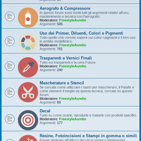
Aerografo & Compressore
In questo forum sono riuniti tutti gli argomenti relativi all'uso,
mantenimento e tecnica con l'aerografo.
Moderatore:
FreestyleAurelio
Argomenti:
585
Uso dei Primer, Diluenti, Colori e Pigmenti
Tutto quello che vorrete sapere sui colori i pigmenti e il loro uso
in ambito modellistico.
Moderatore:
FreestyleAurelio
Argomenti:
781
Trasparenti e Vernici Finali
Tutto sui trasparenti e la cera Future.
Moderatore:
FreestyleAurelio
Argomenti:
240
Mascherature e Stencil
Se cercate come utilizzare i nastri per mascherare, il Patafix e
come ottenere il meglio da questa tecnica, cercate su questo
forum.
Moderatore:
FreestyleAurelio
Argomenti:
89
Decal
Tutto su come usarle, riprodurle e trattarle con prodotti specifici.
Moderatore:
FreestyleAurelio
Argomenti:
177
Resine, Fotoincisioni e Stampi in gomma o simili
Forum dedicato all'utilizzo dei set in resina e fotoincisioni