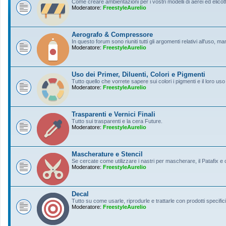
Come creare ambientazioni per i vostri modelli di aerei ed elicott
Moderatore:
FreestyleAurelio
Aerografo & Compressore
In questo forum sono riuniti tutti gli argomenti relativi all'uso, 
Moderatore:
FreestyleAurelio
Uso dei Primer, Diluenti, Colori e Pigmenti
Tutto quello che vorrete sapere sui colori i pigmenti e il loro uso
Moderatore:
FreestyleAurelio
Trasparenti e Vernici Finali
Tutto sui trasparenti e la cera Future.
Moderatore:
FreestyleAurelio
Mascherature e Stencil
Se cercate come utilizzare i nastri per mascherare, il Patafix e
Moderatore:
FreestyleAurelio
Decal
Tutto su come usarle, riprodurle e trattarle con prodotti specifici
Moderatore:
FreestyleAurelio