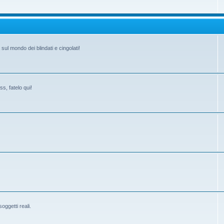
ul mondo dei blindati e cingolati!
s, fatelo qui!
ggetti reali.