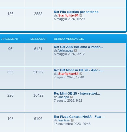
o
g
i
m
i
u
e
o
l
s
Re: Filo elastico per antenne
t
136
2888
s
V
da
Starfighter84
i
a
e
5 maggio 2026, 15:20
m
g
d
o
g
i
m
i
u
e
o
l
s
t
s
ARGOMENTI
MESSAGGI
ULTIMO MESSAGGIO
i
a
m
g
Re: GB 2026 Iniziamo a Parlar…
o
g
96
6121
V
da
Velasquez
m
i
e
5 maggio 2026, 20:12
e
o
d
s
i
s
u
a
l
g
Re: GB Made in UK 26 - Aldo -…
t
g
655
51569
V
da
Starfighter84
i
i
e
7 agosto 2026, 17:40
m
o
d
o
i
m
u
e
l
s
Re: Mini GB 25 - Intercettori…
t
220
16422
s
V
da
Jacopo
i
a
e
7 agosto 2026, 9:22
m
g
d
o
g
i
m
i
u
e
o
l
s
Re: Pizza Contest NASA - Fear…
t
108
6106
s
V
da
fearless
i
a
e
18 novembre 2023, 20:46
m
g
d
o
g
i
m