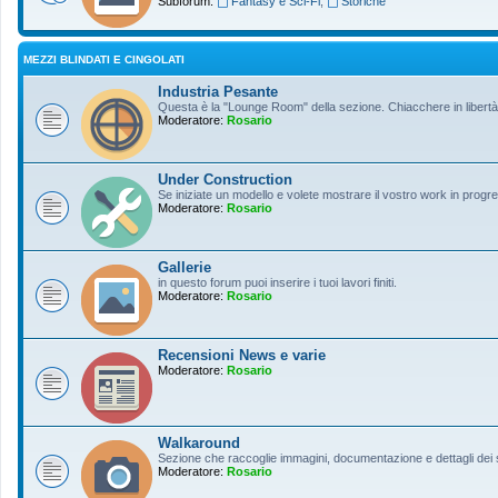
Subforum:
Fantasy e Sci-Fi
,
Storiche
MEZZI BLINDATI E CINGOLATI
Industria Pesante
Questa è la "Lounge Room" della sezione. Chiacchere in libertà s
Moderatore:
Rosario
Under Construction
Se iniziate un modello e volete mostrare il vostro work in progres
Moderatore:
Rosario
Gallerie
in questo forum puoi inserire i tuoi lavori finiti.
Moderatore:
Rosario
Recensioni News e varie
Moderatore:
Rosario
Walkaround
Sezione che raccoglie immagini, documentazione e dettagli dei so
Moderatore:
Rosario