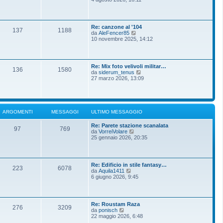
m
g
d
o
g
i
m
i
u
e
o
l
s
Re: canzone al '104
t
137
1188
s
V
da
AleFencer85
i
a
e
10 novembre 2025, 14:12
m
g
d
o
g
i
m
i
u
e
o
l
s
Re: Mix foto velivoli militar…
t
136
1580
s
V
da
siderum_tenus
i
a
e
27 marzo 2026, 13:09
m
g
d
o
g
i
m
i
u
e
o
l
s
t
s
ARGOMENTI
MESSAGGI
ULTIMO MESSAGGIO
i
a
m
g
Re: Parete stazione scanalata
o
g
97
769
V
da
VorreiVolare
m
i
e
25 gennaio 2026, 20:35
e
o
d
s
i
s
u
a
l
g
Re: Edificio in stile fantasy…
t
g
223
6078
V
da
Aquila1411
i
i
e
6 giugno 2026, 9:45
m
o
d
o
i
m
u
e
l
s
Re: Roustam Raza
t
276
3209
s
V
da
ponisch
i
a
e
22 maggio 2026, 6:48
m
g
d