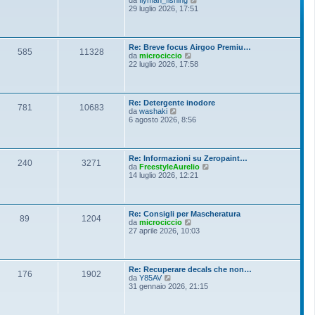
i
e
29 luglio 2026, 17:51
e
o
d
s
i
s
u
a
l
g
Re: Breve focus Airgoo Premiu…
t
g
585
11328
V
da
microciccio
i
i
e
22 luglio 2026, 17:58
m
o
d
o
i
m
u
e
l
s
Re: Detergente inodore
t
781
10683
s
V
da
washaki
i
a
e
6 agosto 2026, 8:56
m
g
d
o
g
i
m
i
u
e
o
l
s
Re: Informazioni su Zeropaint…
t
240
3271
s
V
da
FreestyleAurelio
i
a
e
14 luglio 2026, 12:21
m
g
d
o
g
i
m
i
u
e
o
l
s
Re: Consigli per Mascheratura
t
89
1204
s
V
da
microciccio
i
a
e
27 aprile 2026, 10:03
m
g
d
o
g
i
m
i
u
e
o
l
s
Re: Recuperare decals che non…
t
176
1902
s
V
da
Y85AV
i
a
e
31 gennaio 2026, 21:15
m
g
d
o
g
i
m
i
u
e