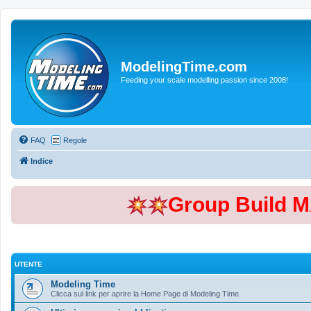
ModelingTime.com
Feeding your scale modelling passion since 2008!
FAQ
Regole
Indice
Group Build 
UTENTE
Modeling Time
Clicca sul link per aprire la Home Page di Modeling Time.