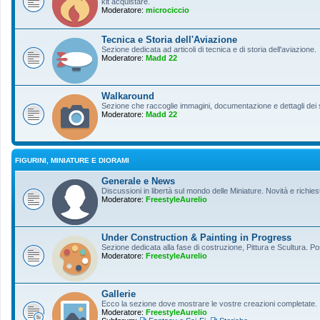
kit acquistare.
Moderatore:
microciccio
Tecnica e Storia dell'Aviazione
Sezione dedicata ad articoli di tecnica e di storia dell'aviazione.
Moderatore:
Madd 22
Walkaround
Sezione che raccoglie immagini, documentazione e dettagli dei so
Moderatore:
Madd 22
FIGURINI, MINIATURE E DIORAMI
Generale e News
Discussioni in libertà sul mondo delle Miniature. Novità e richiest
Moderatore:
FreestyleAurelio
Under Construction & Painting in Progress
Sezione dedicata alla fase di costruzione, Pittura e Scultura. Po
Moderatore:
FreestyleAurelio
Gallerie
Ecco la sezione dove mostrare le vostre creazioni completate.
Moderatore:
FreestyleAurelio