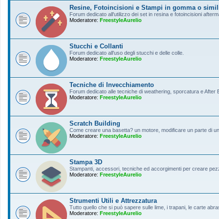
Resine, Fotoincisioni e Stampi in gomma o simil
Forum dedicato all'utilizzo dei set in resina e fotoincisioni afterm
Moderatore:
FreestyleAurelio
Stucchi e Collanti
Forum dedicato all'uso degli stucchi e delle colle.
Moderatore:
FreestyleAurelio
Tecniche di Invecchiamento
Forum dedicato alle tecniche di weathering, sporcatura e After Ef
Moderatore:
FreestyleAurelio
Scratch Building
Come creare una basetta? un motore, modificare un parte di un a
Moderatore:
FreestyleAurelio
Stampa 3D
Stampanti, accessori, tecniche ed accorgimenti per creare pezz
Moderatore:
FreestyleAurelio
Strumenti Utili e Attrezzatura
Tutto quello che si può sapere sulle lime, i trapani, le carte abras
Moderatore:
FreestyleAurelio