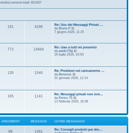
eindirizzamenti totali: 801937
Re: Uso dei Messaggi Privati …
191
4298
V
da
Bruno P
e
7 giugno 2026, 11:25
d
i
u
l
Re: ciao a tutti mi presento
772
14664
t
V
da
paolo72fg
i
e
26 luglio 2026, 20:50
m
d
o
i
m
u
e
l
Re: Problemi nel caricamento …
s
t
130
1540
V
da
Bonovox
s
i
e
31 gennaio 2026, 12:14
a
m
d
g
o
i
g
m
u
i
e
l
o
s
Re: Messaggi privati non invi…
t
165
1141
s
V
da
Enrico 75
i
a
e
13 febbraio 2025, 16:36
m
g
d
o
g
i
m
i
u
e
o
l
s
t
s
ARGOMENTI
MESSAGGI
ULTIMO MESSAGGIO
i
a
m
g
Re: Consigli prodotti per dio…
o
g
99
1391
V
da
flyman_fishing
m