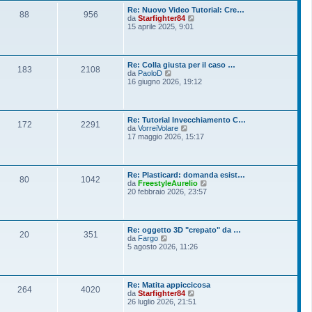
o
l
s
Re: Nuovo Video Tutorial: Cre…
t
88
956
s
V
da
Starfighter84
i
a
e
15 aprile 2025, 9:01
m
g
d
o
g
i
m
i
u
e
o
l
s
Re: Colla giusta per il caso …
t
183
2108
s
V
da
PaoloD
i
a
e
16 giugno 2026, 19:12
m
g
d
o
g
i
m
i
u
e
o
l
s
Re: Tutorial Invecchiamento C…
t
172
2291
s
V
da
VorreiVolare
i
a
e
17 maggio 2026, 15:17
m
g
d
o
g
i
m
i
u
e
o
l
s
Re: Plasticard: domanda esist…
t
80
1042
s
V
da
FreestyleAurelio
i
a
e
20 febbraio 2026, 23:57
m
g
d
o
g
i
m
i
u
e
o
l
s
Re: oggetto 3D "crepato" da …
t
20
351
s
V
da
Fargo
i
a
e
5 agosto 2026, 11:26
m
g
d
o
g
i
m
i
u
e
o
l
s
Re: Matita appiccicosa
t
264
4020
s
V
da
Starfighter84
i
a
e
26 luglio 2026, 21:51
m
g
d