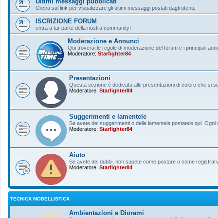
Ultimi messaggi pubblicati
Clicca sul link per visualizzare gli ultimi messaggi postati dagli utenti.
ISCRIZIONE FORUM
entra a far parte della nostra community!
Moderazione e Annunci
Qui troverai le regole di moderazione del forum e i principali ann
Moderatore:
Starfighter84
Presentazioni
Questa sezione è dedicata alle presentazioni di coloro che si sono
Moderatore:
Starfighter84
Suggerimenti e lamentele
Se avete dei suggerimenti o delle lamentele postatele qui. Ogni v
Moderatore:
Starfighter84
Aiuto
Se avete dei dubbi, non sapete come postare o come registrarvi, 
Moderatore:
Starfighter84
TECNICA MODELLISTICA
Ambientazioni e Diorami