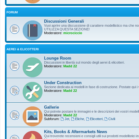
FORUM
Discussioni Generali
Vuoi aprire una discussione di carattere modellistico ma che non r
UTILIZZA QUESTA SEZIONE!
Moderatore:
microciccio
AEREI & ELICOTTERI
Lounge Room
Discussioni in libertà sul mondo degli aerei & elicotteri.
Moderatore:
Madd 22
Under Construction
Sezione dedicata ai modelli in fase di costruzione. Postate qui i 
Moderatore:
Madd 22
Gallerie
Qui potrete postare le immagini e le descrizioni dei vostri modelli
Moderatore:
Madd 22
Subforum:
Jet
,
Eliche
,
Elicotteri
,
Civili
Kits, Books & Aftermarkets News
Qui troverete recensioni e consigli utili sui prodotti modellistici