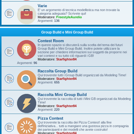
Varie
E' un argomento di tecnica modellistica ma non trovate la
categoria adeguata? Scrivete qui!
Moderatore:
FreestyleAurelio
Argomenti:
136
Group Build e Mini Group Build
Contest Room
In questo spazio si discuterà sulla scelta del tema dei futuri
Group Build e Mini Group Build. Inoltre potete utilizzare la
sezione per chiedere informazioni sui soggetti da proporre nei
vari contest e su tutto ciò riguardi i GB!
Moderatore:
Starfighter84
Argomenti:
96
Raccolta Group Build
Qui troverete tutti i Group Build organizzati da Modeling Time!
Moderatore:
Starfighter84
Argomenti:
655
Raccolta Mini Group Build
Qui troverete la raccolta di tutti i Mini GB organizzati da Modeling
Time!
Moderatore:
Starfighter84
Argomenti:
220
Pizza Contest
Qui troverete la raccolta dei Pizza Contest! alla fine
dell'iniziativa... tutti a mangiare una gustosa pizza in compagnia
dei partecipanti e dei modelli che avete costruito!
Moderatore:
Starfighter84