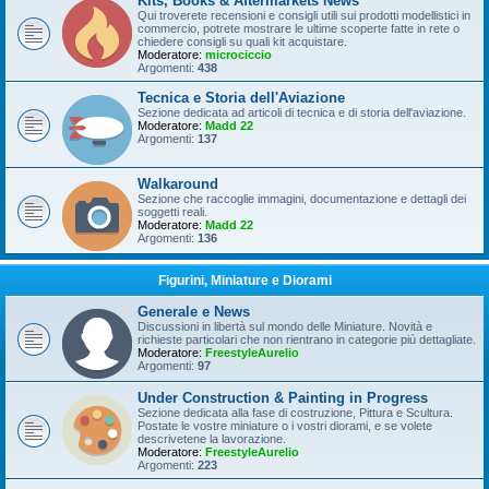
Kits, Books & Aftermarkets News
Qui troverete recensioni e consigli utili sui prodotti modellistici in
commercio, potrete mostrare le ultime scoperte fatte in rete o
chiedere consigli su quali kit acquistare.
Moderatore:
microciccio
Argomenti:
438
Tecnica e Storia dell'Aviazione
Sezione dedicata ad articoli di tecnica e di storia dell'aviazione.
Moderatore:
Madd 22
Argomenti:
137
Walkaround
Sezione che raccoglie immagini, documentazione e dettagli dei
soggetti reali.
Moderatore:
Madd 22
Argomenti:
136
Figurini, Miniature e Diorami
Generale e News
Discussioni in libertà sul mondo delle Miniature. Novità e
richieste particolari che non rientrano in categorie più dettagliate.
Moderatore:
FreestyleAurelio
Argomenti:
97
Under Construction & Painting in Progress
Sezione dedicata alla fase di costruzione, Pittura e Scultura.
Postate le vostre miniature o i vostri diorami, e se volete
descrivetene la lavorazione.
Moderatore:
FreestyleAurelio
Argomenti:
223