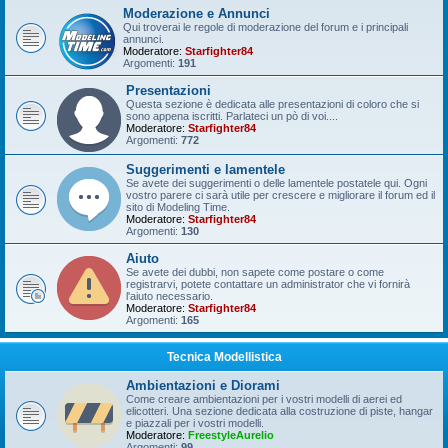
Moderazione e Annunci
Qui troverai le regole di moderazione del forum e i principali
annunci.
Moderatore:
Starfighter84
Argomenti:
191
Presentazioni
Questa sezione è dedicata alle presentazioni di coloro che si
sono appena iscritti. Parlateci un pò di voi....
Moderatore:
Starfighter84
Argomenti:
772
Suggerimenti e lamentele
Se avete dei suggerimenti o delle lamentele postatele qui. Ogni
vostro parere ci sarà utile per crescere e migliorare il forum ed il
sito di Modeling Time.
Moderatore:
Starfighter84
Argomenti:
130
Aiuto
Se avete dei dubbi, non sapete come postare o come
registrarvi, potete contattare un administrator che vi fornirà
l'aiuto necessario.
Moderatore:
Starfighter84
Argomenti:
165
Tecnica Modellistica
Ambientazioni e Diorami
Come creare ambientazioni per i vostri modelli di aerei ed
elicotteri. Una sezione dedicata alla costruzione di piste, hangar
e piazzali per i vostri modelli.
Moderatore:
FreestyleAurelio
Argomenti:
99