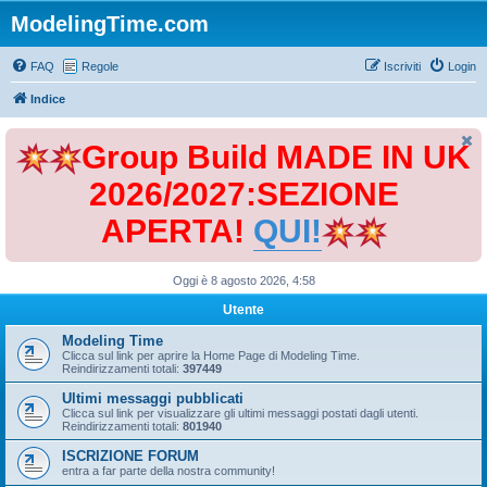
ModelingTime.com
FAQ
Regole
Iscriviti
Login
Indice
Group Build MADE IN UK
2026/2027:SEZIONE
APERTA!
QUI!
Oggi è 8 agosto 2026, 4:58
Utente
Modeling Time
Clicca sul link per aprire la Home Page di Modeling Time.
Reindirizzamenti totali:
397449
Ultimi messaggi pubblicati
Clicca sul link per visualizzare gli ultimi messaggi postati dagli utenti.
Reindirizzamenti totali:
801940
ISCRIZIONE FORUM
entra a far parte della nostra community!