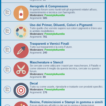
Aerografo & Compressore
In questo forum sono riuniti tutti gli argomenti relativi all'uso,
mantenimento e tecnica con l'aerografo.
Moderatore:
FreestyleAurelio
Argomenti:
585
Uso dei Primer, Diluenti, Colori e Pigmenti
Tutto quello che vorrete sapere sui colori i pigmenti e il loro uso
in ambito modellistico.
Moderatore:
FreestyleAurelio
Argomenti:
781
Trasparenti e Vernici Finali
Tutto sui trasparenti e la cera Future.
Moderatore:
FreestyleAurelio
Argomenti:
240
Mascherature e Stencil
Se cercate come utilizzare i nastri per mascherare, il Patafix e
come ottenere il meglio da questa tecnica, cercate su questo
forum.
Moderatore:
FreestyleAurelio
Argomenti:
89
Decal
Tutto su come usarle, riprodurle e trattarle con prodotti specifici.
Moderatore:
FreestyleAurelio
Argomenti:
176
Resine, Fotoincisioni e Stampi in gomma o simili
Forum dedicato all'utilizzo dei set in resina e fotoincisioni