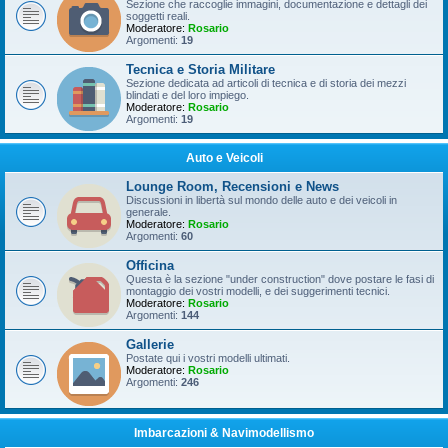
Sezione che raccoglie immagini, documentazione e dettagli dei
soggetti reali.
Moderatore:
Rosario
Argomenti:
19
Tecnica e Storia Militare
Sezione dedicata ad articoli di tecnica e di storia dei mezzi
blindati e del loro impiego.
Moderatore:
Rosario
Argomenti:
19
Auto e Veicoli
Lounge Room, Recensioni e News
Discussioni in libertà sul mondo delle auto e dei veicoli in
generale.
Moderatore:
Rosario
Argomenti:
60
Officina
Questa è la sezione "under construction" dove postare le fasi di
montaggio dei vostri modelli, e dei suggerimenti tecnici.
Moderatore:
Rosario
Argomenti:
144
Gallerie
Postate qui i vostri modelli ultimati.
Moderatore:
Rosario
Argomenti:
246
Imbarcazioni & Navimodellismo