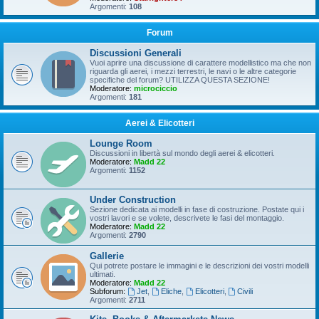
Argomenti:
108
Forum
Discussioni Generali
Vuoi aprire una discussione di carattere modellistico ma che non
riguarda gli aerei, i mezzi terrestri, le navi o le altre categorie
specifiche del forum? UTILIZZA QUESTA SEZIONE!
Moderatore:
microciccio
Argomenti:
181
Aerei & Elicotteri
Lounge Room
Discussioni in libertà sul mondo degli aerei & elicotteri.
Moderatore:
Madd 22
Argomenti:
1152
Under Construction
Sezione dedicata ai modelli in fase di costruzione. Postate qui i
vostri lavori e se volete, descrivete le fasi del montaggio.
Moderatore:
Madd 22
Argomenti:
2790
Gallerie
Qui potrete postare le immagini e le descrizioni dei vostri modelli
ultimati.
Moderatore:
Madd 22
Subforum:
Jet
,
Eliche
,
Elicotteri
,
Civili
Argomenti:
2711