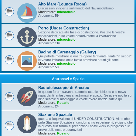
Alto Mare (Lounge Room)
Discussioni in libertà sul mondo del Navimodellismo.
Moderatore:
microciccio
Argomenti:
59
Porto (Under Construction)
Sezione dedicata alla fase di costruzione. Postate le vostre
imbarcazioni, e se volete descrivetene la lavorazione.
Moderatore:
microciccio
Argomenti:
116
Bacino di Carenaggio (Gallery)
Qui potrete mostrare le vostre opere terminate! tirate "in secca"
le vostre imbarcazioni e fatele ammirare a tutti gli utenti.
Moderatore:
microciccio
Argomenti:
59
Astronavi e Spazio
Radiotelescopio di Arecibo
In questo forum saranno raccolte tutte le richieste e le news
riguardanti fantascienza, astronavi e spazio. Se avete novità su
kit o scatole di montaggio o volete avere notizie, fatelo qui.
Moderatore:
Rosario
Argomenti:
24
Stazione Spaziale
questa è l'equivalente di UNDER CONSTRUCTION. Visto che
sulla Stazione Spaziale si condurranno esperimenti, è giusto che
in questo sub-forum si presentino i nostri work in progress e le
prove delle nostre costruzioni.
Moderatore:
Rosario