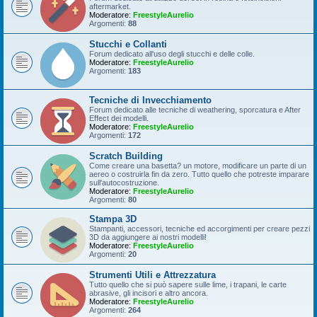
aftermarket.
Moderatore:
FreestyleAurelio
Argomenti:
88
Stucchi e Collanti
Forum dedicato all'uso degli stucchi e delle colle.
Moderatore:
FreestyleAurelio
Argomenti:
183
Tecniche di Invecchiamento
Forum dedicato alle tecniche di weathering, sporcatura e After
Effect dei modelli.
Moderatore:
FreestyleAurelio
Argomenti:
172
Scratch Building
Come creare una basetta? un motore, modificare un parte di un
aereo o costruirla fin da zero. Tutto quello che potreste imparare
sull'autocostruzione.
Moderatore:
FreestyleAurelio
Argomenti:
80
Stampa 3D
Stampanti, accessori, tecniche ed accorgimenti per creare pezzi
3D da aggiungere ai nostri modelli!
Moderatore:
FreestyleAurelio
Argomenti:
20
Strumenti Utili e Attrezzatura
Tutto quello che si può sapere sulle lime, i trapani, le carte
abrasive, gli incisori e altro ancora.
Moderatore:
FreestyleAurelio
Argomenti:
264