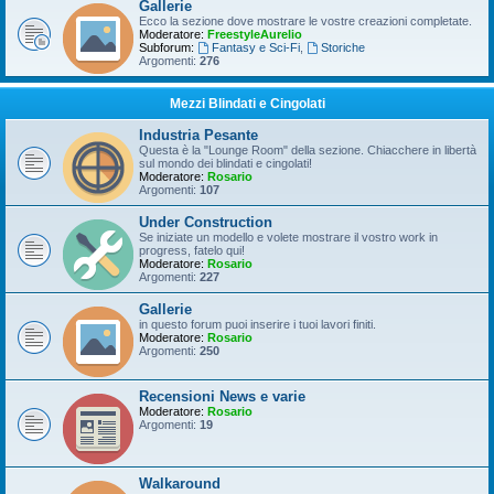
Gallerie
Ecco la sezione dove mostrare le vostre creazioni completate.
Moderatore:
FreestyleAurelio
Subforum:
Fantasy e Sci-Fi
,
Storiche
Argomenti:
276
Mezzi Blindati e Cingolati
Industria Pesante
Questa è la "Lounge Room" della sezione. Chiacchere in libertà
sul mondo dei blindati e cingolati!
Moderatore:
Rosario
Argomenti:
107
Under Construction
Se iniziate un modello e volete mostrare il vostro work in
progress, fatelo qui!
Moderatore:
Rosario
Argomenti:
227
Gallerie
in questo forum puoi inserire i tuoi lavori finiti.
Moderatore:
Rosario
Argomenti:
250
Recensioni News e varie
Moderatore:
Rosario
Argomenti:
19
Walkaround