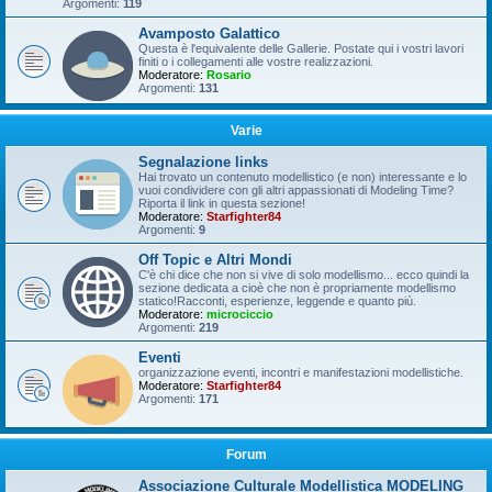
Argomenti:
119
Avamposto Galattico
Questa è l'equivalente delle Gallerie. Postate qui i vostri lavori
finiti o i collegamenti alle vostre realizzazioni.
Moderatore:
Rosario
Argomenti:
131
Varie
Segnalazione links
Hai trovato un contenuto modellistico (e non) interessante e lo
vuoi condividere con gli altri appassionati di Modeling Time?
Riporta il link in questa sezione!
Moderatore:
Starfighter84
Argomenti:
9
Off Topic e Altri Mondi
C'è chi dice che non si vive di solo modellismo... ecco quindi la
sezione dedicata a cioè che non è propriamente modellismo
statico!Racconti, esperienze, leggende e quanto più.
Moderatore:
microciccio
Argomenti:
219
Eventi
organizzazione eventi, incontri e manifestazioni modellistiche.
Moderatore:
Starfighter84
Argomenti:
171
Forum
Associazione Culturale Modellistica MODELING