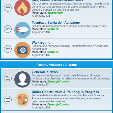
Kits, Books & Aftermarkets News
Qui troverete recensioni e consigli utili sui prodotti modellistici in
commercio, potrete mostrare le ultime scoperte fatte in rete o
chiedere consigli su quali kit acquistare.
Moderatore:
microciccio
Argomenti:
438
Tecnica e Storia dell'Aviazione
Sezione dedicata ad articoli di tecnica e di storia dell'aviazione.
Moderatore:
Madd 22
Argomenti:
137
Walkaround
Sezione che raccoglie immagini, documentazione e dettagli dei
soggetti reali.
Moderatore:
Madd 22
Argomenti:
136
Figurini, Miniature e Diorami
Generale e News
Discussioni in libertà sul mondo delle Miniature. Novità e
richieste particolari che non rientrano in categorie più dettagliate.
Moderatore:
FreestyleAurelio
Argomenti:
97
Under Construction & Painting in Progress
Sezione dedicata alla fase di costruzione, Pittura e Scultura.
Postate le vostre miniature o i vostri diorami, e se volete
descrivetene la lavorazione.
Moderatore:
FreestyleAurelio
Argomenti:
223