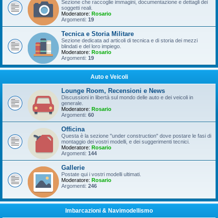
Sezione che raccoglie immagini, documentazione e dettagli dei
soggetti reali.
Moderatore:
Rosario
Argomenti:
19
Tecnica e Storia Militare
Sezione dedicata ad articoli di tecnica e di storia dei mezzi
blindati e del loro impiego.
Moderatore:
Rosario
Argomenti:
19
Auto e Veicoli
Lounge Room, Recensioni e News
Discussioni in libertà sul mondo delle auto e dei veicoli in
generale.
Moderatore:
Rosario
Argomenti:
60
Officina
Questa è la sezione "under construction" dove postare le fasi di
montaggio dei vostri modelli, e dei suggerimenti tecnici.
Moderatore:
Rosario
Argomenti:
144
Gallerie
Postate qui i vostri modelli ultimati.
Moderatore:
Rosario
Argomenti:
246
Imbarcazioni & Navimodellismo