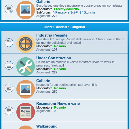
Gallerie
Ecco la sezione dove mostrare le vostre creazioni completate.
Moderatore:
FreestyleAurelio
Subforum:
Fantasy e Sci-Fi
,
Storiche
Argomenti:
276
Mezzi Blindati e Cingolati
Industria Pesante
Questa è la "Lounge Room" della sezione. Chiacchere in libertà
sul mondo dei blindati e cingolati!
Moderatore:
Rosario
Argomenti:
107
Under Construction
Se iniziate un modello e volete mostrare il vostro work in
progress, fatelo qui!
Moderatore:
Rosario
Argomenti:
227
Gallerie
in questo forum puoi inserire i tuoi lavori finiti.
Moderatore:
Rosario
Argomenti:
250
Recensioni News e varie
Moderatore:
Rosario
Argomenti:
19
Walkaround