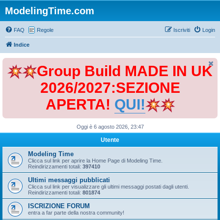
ModelingTime.com
FAQ
Regole
Iscriviti
Login
Indice
Group Build MADE IN UK
2026/2027:SEZIONE
APERTA!
QUI!
Oggi è 6 agosto 2026, 23:47
Utente
Modeling Time
Clicca sul link per aprire la Home Page di Modeling Time.
Reindirizzamenti totali:
397410
Ultimi messaggi pubblicati
Clicca sul link per visualizzare gli ultimi messaggi postati dagli utenti.
Reindirizzamenti totali:
801874
ISCRIZIONE FORUM
entra a far parte della nostra community!