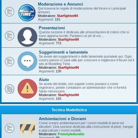
Moderazione e Annunci
Qui troverai le regole di moderazione del forum e i principali
annunci.
Moderatore:
Starfighter84
Argomenti:
191
Presentazioni
Questa sezione è dedicata alle presentazioni di coloro che si
sono appena iscritti. Parlateci un pò di voi....
Moderatore:
Starfighter84
Argomenti:
772
Suggerimenti e lamentele
Se avete dei suggerimenti o delle lamentele postatele qui. Ogni
vostro parere ci sarà utile per crescere e migliorare il forum ed il
sito di Modeling Time.
Moderatore:
Starfighter84
Argomenti:
130
Aiuto
Se avete dei dubbi, non sapete come postare o come
registrarvi, potete contattare un administrator che vi fornirà
l'aiuto necessario.
Moderatore:
Starfighter84
Argomenti:
165
Tecnica Modellistica
Ambientazioni e Diorami
Come creare ambientazioni per i vostri modelli di aerei ed
elicotteri. Una sezione dedicata alla costruzione di piste, hangar
e piazzali per i vostri modelli.
Moderatore:
FreestyleAurelio
Argomenti:
99