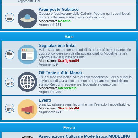
Argomenti:
119
Avamposto Galattico
Questa è l'equivalente delle Gallerie. Postate qui i vostri lavori
finiti o i collegamenti alle vostre realizzazioni.
Moderatore:
Rosario
Argomenti:
131
Varie
Segnalazione links
Hai trovato un contenuto modellistico (e non) interessante e lo
vuoi condividere con gli altri appassionati di Modeling Time?
Riporta il link in questa sezione!
Moderatore:
Starfighter84
Argomenti:
9
Off Topic e Altri Mondi
C'è chi dice che non si vive di solo modellismo... ecco quindi la
sezione dedicata a cioè che non è propriamente modellismo
statico!Racconti, esperienze, leggende e quanto più.
Moderatore:
microciccio
Argomenti:
219
Eventi
organizzazione eventi, incontri e manifestazioni modellistiche.
Moderatore:
Starfighter84
Argomenti:
171
Forum
Associazione Culturale Modellistica MODELING