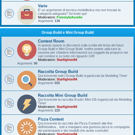
Varie
E' un argomento di tecnica modellistica ma non trovate la
categoria adeguata? Scrivete qui!
Moderatore:
FreestyleAurelio
Argomenti:
136
Group Build e Mini Group Build
Contest Room
In questo spazio si discuterà sulla scelta del tema dei futuri
Group Build e Mini Group Build. Inoltre potete utilizzare la
sezione per chiedere informazioni sui soggetti da proporre nei
vari contest e su tutto ciò riguardi i GB!
Moderatore:
Starfighter84
Argomenti:
96
Raccolta Group Build
Qui troverete tutti i Group Build organizzati da Modeling Time!
Moderatore:
Starfighter84
Argomenti:
655
Raccolta Mini Group Build
Qui troverete la raccolta di tutti i Mini GB organizzati da Modeling
Time!
Moderatore:
Starfighter84
Argomenti:
220
Pizza Contest
Qui troverete la raccolta dei Pizza Contest! alla fine
dell'iniziativa... tutti a mangiare una gustosa pizza in compagnia
dei partecipanti e dei modelli che avete costruito!
Moderatore:
Starfighter84