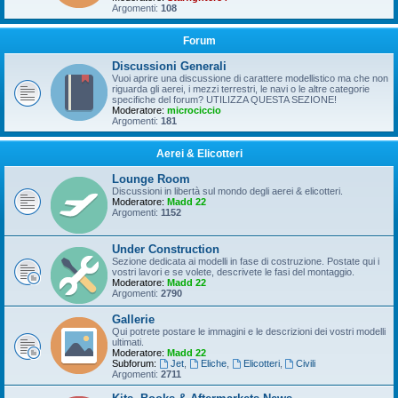
Argomenti:
108
Forum
Discussioni Generali
Vuoi aprire una discussione di carattere modellistico ma che non
riguarda gli aerei, i mezzi terrestri, le navi o le altre categorie
specifiche del forum? UTILIZZA QUESTA SEZIONE!
Moderatore:
microciccio
Argomenti:
181
Aerei & Elicotteri
Lounge Room
Discussioni in libertà sul mondo degli aerei & elicotteri.
Moderatore:
Madd 22
Argomenti:
1152
Under Construction
Sezione dedicata ai modelli in fase di costruzione. Postate qui i
vostri lavori e se volete, descrivete le fasi del montaggio.
Moderatore:
Madd 22
Argomenti:
2790
Gallerie
Qui potrete postare le immagini e le descrizioni dei vostri modelli
ultimati.
Moderatore:
Madd 22
Subforum:
Jet
,
Eliche
,
Elicotteri
,
Civili
Argomenti:
2711