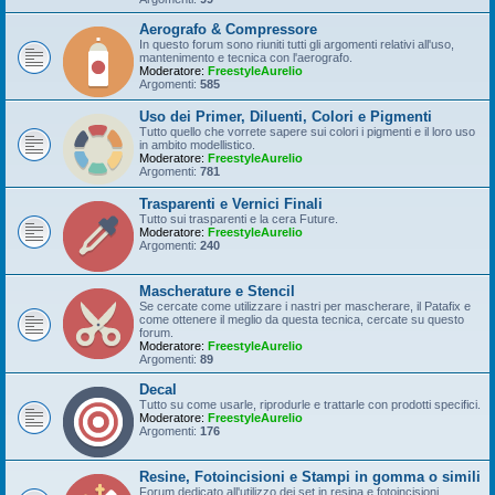
Aerografo & Compressore
In questo forum sono riuniti tutti gli argomenti relativi all'uso,
mantenimento e tecnica con l'aerografo.
Moderatore:
FreestyleAurelio
Argomenti:
585
Uso dei Primer, Diluenti, Colori e Pigmenti
Tutto quello che vorrete sapere sui colori i pigmenti e il loro uso
in ambito modellistico.
Moderatore:
FreestyleAurelio
Argomenti:
781
Trasparenti e Vernici Finali
Tutto sui trasparenti e la cera Future.
Moderatore:
FreestyleAurelio
Argomenti:
240
Mascherature e Stencil
Se cercate come utilizzare i nastri per mascherare, il Patafix e
come ottenere il meglio da questa tecnica, cercate su questo
forum.
Moderatore:
FreestyleAurelio
Argomenti:
89
Decal
Tutto su come usarle, riprodurle e trattarle con prodotti specifici.
Moderatore:
FreestyleAurelio
Argomenti:
176
Resine, Fotoincisioni e Stampi in gomma o simili
Forum dedicato all'utilizzo dei set in resina e fotoincisioni