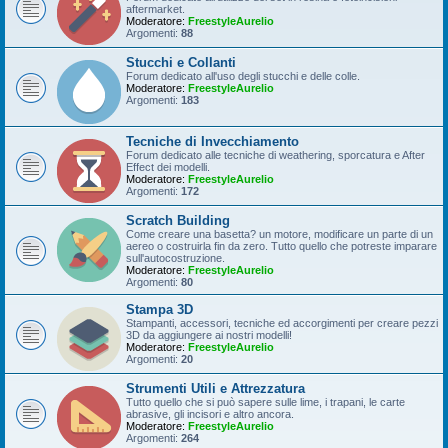
aftermarket.
Moderatore:
FreestyleAurelio
Argomenti:
88
Stucchi e Collanti
Forum dedicato all'uso degli stucchi e delle colle.
Moderatore:
FreestyleAurelio
Argomenti:
183
Tecniche di Invecchiamento
Forum dedicato alle tecniche di weathering, sporcatura e After
Effect dei modelli.
Moderatore:
FreestyleAurelio
Argomenti:
172
Scratch Building
Come creare una basetta? un motore, modificare un parte di un
aereo o costruirla fin da zero. Tutto quello che potreste imparare
sull'autocostruzione.
Moderatore:
FreestyleAurelio
Argomenti:
80
Stampa 3D
Stampanti, accessori, tecniche ed accorgimenti per creare pezzi
3D da aggiungere ai nostri modelli!
Moderatore:
FreestyleAurelio
Argomenti:
20
Strumenti Utili e Attrezzatura
Tutto quello che si può sapere sulle lime, i trapani, le carte
abrasive, gli incisori e altro ancora.
Moderatore:
FreestyleAurelio
Argomenti:
264