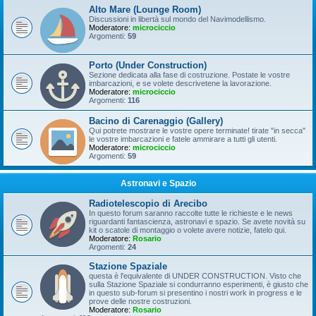
Alto Mare (Lounge Room)
Discussioni in libertà sul mondo del Navimodellismo.
Moderatore:
microciccio
Argomenti:
59
Porto (Under Construction)
Sezione dedicata alla fase di costruzione. Postate le vostre
imbarcazioni, e se volete descrivetene la lavorazione.
Moderatore:
microciccio
Argomenti:
116
Bacino di Carenaggio (Gallery)
Qui potrete mostrare le vostre opere terminate! tirate "in secca"
le vostre imbarcazioni e fatele ammirare a tutti gli utenti.
Moderatore:
microciccio
Argomenti:
59
Astronavi e Spazio
Radiotelescopio di Arecibo
In questo forum saranno raccolte tutte le richieste e le news
riguardanti fantascienza, astronavi e spazio. Se avete novità su
kit o scatole di montaggio o volete avere notizie, fatelo qui.
Moderatore:
Rosario
Argomenti:
24
Stazione Spaziale
questa è l'equivalente di UNDER CONSTRUCTION. Visto che
sulla Stazione Spaziale si condurranno esperimenti, è giusto che
in questo sub-forum si presentino i nostri work in progress e le
prove delle nostre costruzioni.
Moderatore:
Rosario