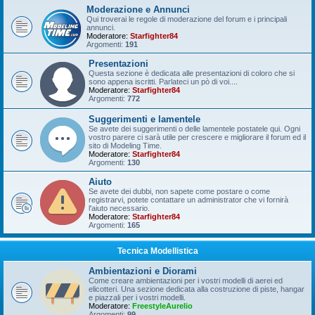
Moderazione e Annunci
Qui troverai le regole di moderazione del forum e i principali
annunci.
Moderatore:
Starfighter84
Argomenti:
191
Presentazioni
Questa sezione è dedicata alle presentazioni di coloro che si
sono appena iscritti. Parlateci un pò di voi....
Moderatore:
Starfighter84
Argomenti:
772
Suggerimenti e lamentele
Se avete dei suggerimenti o delle lamentele postatele qui. Ogni
vostro parere ci sarà utile per crescere e migliorare il forum ed il
sito di Modeling Time.
Moderatore:
Starfighter84
Argomenti:
130
Aiuto
Se avete dei dubbi, non sapete come postare o come
registrarvi, potete contattare un administrator che vi fornirà
l'aiuto necessario.
Moderatore:
Starfighter84
Argomenti:
165
Tecnica Modellistica
Ambientazioni e Diorami
Come creare ambientazioni per i vostri modelli di aerei ed
elicotteri. Una sezione dedicata alla costruzione di piste, hangar
e piazzali per i vostri modelli.
Moderatore:
FreestyleAurelio
Argomenti:
99