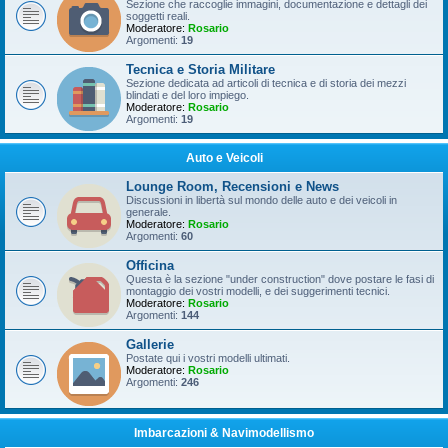
Sezione che raccoglie immagini, documentazione e dettagli dei
soggetti reali.
Moderatore:
Rosario
Argomenti:
19
Tecnica e Storia Militare
Sezione dedicata ad articoli di tecnica e di storia dei mezzi
blindati e del loro impiego.
Moderatore:
Rosario
Argomenti:
19
Auto e Veicoli
Lounge Room, Recensioni e News
Discussioni in libertà sul mondo delle auto e dei veicoli in
generale.
Moderatore:
Rosario
Argomenti:
60
Officina
Questa è la sezione "under construction" dove postare le fasi di
montaggio dei vostri modelli, e dei suggerimenti tecnici.
Moderatore:
Rosario
Argomenti:
144
Gallerie
Postate qui i vostri modelli ultimati.
Moderatore:
Rosario
Argomenti:
246
Imbarcazioni & Navimodellismo