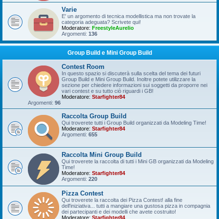
Varie
E' un argomento di tecnica modellistica ma non trovate la
categoria adeguata? Scrivete qui!
Moderatore:
FreestyleAurelio
Argomenti:
136
Group Build e Mini Group Build
Contest Room
In questo spazio si discuterà sulla scelta del tema dei futuri
Group Build e Mini Group Build. Inoltre potete utilizzare la
sezione per chiedere informazioni sui soggetti da proporre nei
vari contest e su tutto ciò riguardi i GB!
Moderatore:
Starfighter84
Argomenti:
96
Raccolta Group Build
Qui troverete tutti i Group Build organizzati da Modeling Time!
Moderatore:
Starfighter84
Argomenti:
655
Raccolta Mini Group Build
Qui troverete la raccolta di tutti i Mini GB organizzati da Modeling
Time!
Moderatore:
Starfighter84
Argomenti:
220
Pizza Contest
Qui troverete la raccolta dei Pizza Contest! alla fine
dell'iniziativa... tutti a mangiare una gustosa pizza in compagnia
dei partecipanti e dei modelli che avete costruito!
Moderatore:
Starfighter84