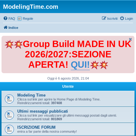
ModelingTime.com
FAQ
Regole
Iscriviti
Login
Indice
Group Build MADE IN UK
2026/2027:SEZIONE
APERTA!
QUI!
Oggi è 6 agosto 2026, 21:04
Utente
Modeling Time
Clicca sul link per aprire la Home Page di Modeling Time.
Reindirizzamenti totali:
397408
Ultimi messaggi pubblicati
Clicca sul link per visualizzare gli ultimi messaggi postati dagli utenti.
Reindirizzamenti totali:
801869
ISCRIZIONE FORUM
entra a far parte della nostra community!