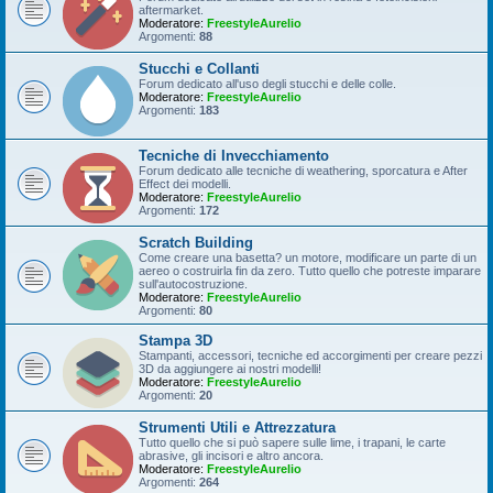
aftermarket.
Moderatore:
FreestyleAurelio
Argomenti:
88
Stucchi e Collanti
Forum dedicato all'uso degli stucchi e delle colle.
Moderatore:
FreestyleAurelio
Argomenti:
183
Tecniche di Invecchiamento
Forum dedicato alle tecniche di weathering, sporcatura e After
Effect dei modelli.
Moderatore:
FreestyleAurelio
Argomenti:
172
Scratch Building
Come creare una basetta? un motore, modificare un parte di un
aereo o costruirla fin da zero. Tutto quello che potreste imparare
sull'autocostruzione.
Moderatore:
FreestyleAurelio
Argomenti:
80
Stampa 3D
Stampanti, accessori, tecniche ed accorgimenti per creare pezzi
3D da aggiungere ai nostri modelli!
Moderatore:
FreestyleAurelio
Argomenti:
20
Strumenti Utili e Attrezzatura
Tutto quello che si può sapere sulle lime, i trapani, le carte
abrasive, gli incisori e altro ancora.
Moderatore:
FreestyleAurelio
Argomenti:
264