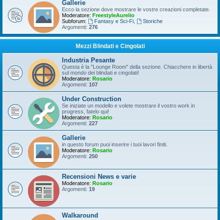
Gallerie
Ecco la sezione dove mostrare le vostre creazioni completate.
Moderatore:
FreestyleAurelio
Subforum:
Fantasy e Sci-Fi
,
Storiche
Argomenti:
276
Mezzi Blindati e Cingolati
Industria Pesante
Questa è la "Lounge Room" della sezione. Chiacchere in libertà
sul mondo dei blindati e cingolati!
Moderatore:
Rosario
Argomenti:
107
Under Construction
Se iniziate un modello e volete mostrare il vostro work in
progress, fatelo qui!
Moderatore:
Rosario
Argomenti:
227
Gallerie
in questo forum puoi inserire i tuoi lavori finiti.
Moderatore:
Rosario
Argomenti:
250
Recensioni News e varie
Moderatore:
Rosario
Argomenti:
19
Walkaround