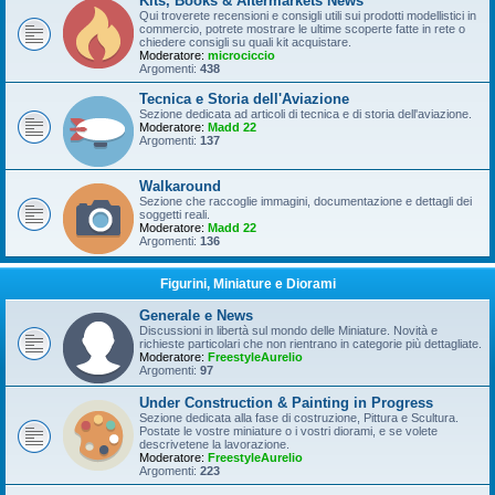
Kits, Books & Aftermarkets News
Qui troverete recensioni e consigli utili sui prodotti modellistici in
commercio, potrete mostrare le ultime scoperte fatte in rete o
chiedere consigli su quali kit acquistare.
Moderatore:
microciccio
Argomenti:
438
Tecnica e Storia dell'Aviazione
Sezione dedicata ad articoli di tecnica e di storia dell'aviazione.
Moderatore:
Madd 22
Argomenti:
137
Walkaround
Sezione che raccoglie immagini, documentazione e dettagli dei
soggetti reali.
Moderatore:
Madd 22
Argomenti:
136
Figurini, Miniature e Diorami
Generale e News
Discussioni in libertà sul mondo delle Miniature. Novità e
richieste particolari che non rientrano in categorie più dettagliate.
Moderatore:
FreestyleAurelio
Argomenti:
97
Under Construction & Painting in Progress
Sezione dedicata alla fase di costruzione, Pittura e Scultura.
Postate le vostre miniature o i vostri diorami, e se volete
descrivetene la lavorazione.
Moderatore:
FreestyleAurelio
Argomenti:
223