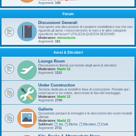
Argomenti:
108
Forum
Discussioni Generali
Vuoi aprire una discussione di carattere modellistico ma che non
riguarda gli aerei, i mezzi terrestri, le navi o le altre categorie
specifiche del forum? UTILIZZA QUESTA SEZIONE!
Moderatore:
microciccio
Argomenti:
181
Aerei & Elicotteri
Lounge Room
Discussioni in libertà sul mondo degli aerei & elicotteri.
Moderatore:
Madd 22
Argomenti:
1152
Under Construction
Sezione dedicata ai modelli in fase di costruzione. Postate qui i
vostri lavori e se volete, descrivete le fasi del montaggio.
Moderatore:
Madd 22
Argomenti:
2790
Gallerie
Qui potrete postare le immagini e le descrizioni dei vostri modelli
ultimati.
Moderatore:
Madd 22
Subforum:
Jet
,
Eliche
,
Elicotteri
,
Civili
Argomenti:
2711