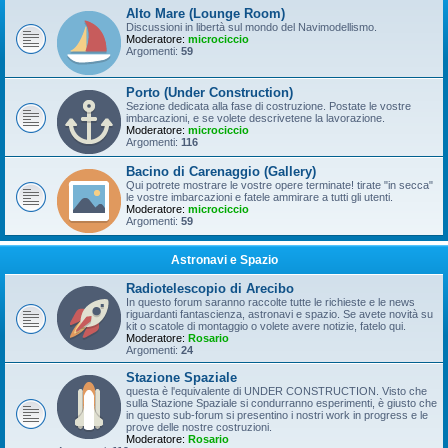
Alto Mare (Lounge Room)
Discussioni in libertà sul mondo del Navimodellismo.
Moderatore:
microciccio
Argomenti:
59
Porto (Under Construction)
Sezione dedicata alla fase di costruzione. Postate le vostre
imbarcazioni, e se volete descrivetene la lavorazione.
Moderatore:
microciccio
Argomenti:
116
Bacino di Carenaggio (Gallery)
Qui potrete mostrare le vostre opere terminate! tirate "in secca"
le vostre imbarcazioni e fatele ammirare a tutti gli utenti.
Moderatore:
microciccio
Argomenti:
59
Astronavi e Spazio
Radiotelescopio di Arecibo
In questo forum saranno raccolte tutte le richieste e le news
riguardanti fantascienza, astronavi e spazio. Se avete novità su
kit o scatole di montaggio o volete avere notizie, fatelo qui.
Moderatore:
Rosario
Argomenti:
24
Stazione Spaziale
questa è l'equivalente di UNDER CONSTRUCTION. Visto che
sulla Stazione Spaziale si condurranno esperimenti, è giusto che
in questo sub-forum si presentino i nostri work in progress e le
prove delle nostre costruzioni.
Moderatore:
Rosario