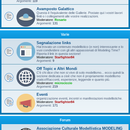
Argomenti:
119
Avamposto Galattico
Questa è l'equivalente delle Gallerie. Postate qui i vostri lavori
finiti o i collegamenti alle vostre realizzazioni.
Moderatore:
Rosario
Argomenti:
131
Varie
Segnalazione links
Hai trovato un contenuto modellistico (e non) interessante e lo
vuoi condividere con gli altri appassionati di Modeling Time?
Riporta il link in questa sezione!
Moderatore:
Starfighter84
Argomenti:
9
Off Topic e Altri Mondi
C'è chi dice che non si vive di solo modellismo... ecco quindi la
sezione dedicata a cioè che non è propriamente modellismo
statico!Racconti, esperienze, leggende e quanto più.
Moderatore:
microciccio
Argomenti:
219
Eventi
organizzazione eventi, incontri e manifestazioni modellistiche.
Moderatore:
Starfighter84
Argomenti:
171
Forum
Associazione Culturale Modellistica MODELING