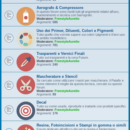
Aerografo & Compressore
In questo forum sono riuniti tutti gli argomenti relativi all'uso,
mantenimento e tecnica con l'aerografo.
Moderatore:
FreestyleAurelio
Argomenti:
585
Uso dei Primer, Diluenti, Colori e Pigmenti
Tutto quello che vorrete sapere sui colori i pigmenti e il loro uso
in ambito modellistico.
Moderatore:
FreestyleAurelio
Argomenti:
781
Trasparenti e Vernici Finali
Tutto sui trasparenti e la cera Future.
Moderatore:
FreestyleAurelio
Argomenti:
240
Mascherature e Stencil
Se cercate come utilizzare i nastri per mascherare, il Patafix e
come ottenere il meglio da questa tecnica, cercate su questo
forum.
Moderatore:
FreestyleAurelio
Argomenti:
89
Decal
Tutto su come usarle, riprodurle e trattarle con prodotti specifici.
Moderatore:
FreestyleAurelio
Argomenti:
176
Resine, Fotoincisioni e Stampi in gomma o simili
Forum dedicato all'utilizzo dei set in resina e fotoincisioni