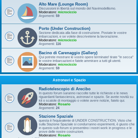
Alto Mare (Lounge Room)
Discussioni in libertà sul mondo del Navimodellismo.
Moderatore:
microciccio
Argomenti:
59
Porto (Under Construction)
Sezione dedicata alla fase di costruzione. Postate le vostre
imbarcazioni, e se volete descrivetene la lavorazione.
Moderatore:
microciccio
Argomenti:
116
Bacino di Carenaggio (Gallery)
Qui potrete mostrare le vostre opere terminate! tirate "in secca"
le vostre imbarcazioni e fatele ammirare a tutti gli utenti.
Moderatore:
microciccio
Argomenti:
59
Astronavi e Spazio
Radiotelescopio di Arecibo
In questo forum saranno raccolte tutte le richieste e le news
riguardanti fantascienza, astronavi e spazio. Se avete novità su
kit o scatole di montaggio o volete avere notizie, fatelo qui.
Moderatore:
Rosario
Argomenti:
24
Stazione Spaziale
questa è l'equivalente di UNDER CONSTRUCTION. Visto che
sulla Stazione Spaziale si condurranno esperimenti, è giusto che
in questo sub-forum si presentino i nostri work in progress e le
prove delle nostre costruzioni.
Moderatore:
Rosario