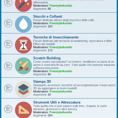
aftermarket.
Moderatore:
FreestyleAurelio
Argomenti:
88
Stucchi e Collanti
Forum dedicato all'uso degli stucchi e delle colle.
Moderatore:
FreestyleAurelio
Argomenti:
183
Tecniche di Invecchiamento
Forum dedicato alle tecniche di weathering, sporcatura e After
Effect dei modelli.
Moderatore:
FreestyleAurelio
Argomenti:
172
Scratch Building
Come creare una basetta? un motore, modificare un parte di un
aereo o costruirla fin da zero. Tutto quello che potreste imparare
sull'autocostruzione.
Moderatore:
FreestyleAurelio
Argomenti:
80
Stampa 3D
Stampanti, accessori, tecniche ed accorgimenti per creare pezzi
3D da aggiungere ai nostri modelli!
Moderatore:
FreestyleAurelio
Argomenti:
20
Strumenti Utili e Attrezzatura
Tutto quello che si può sapere sulle lime, i trapani, le carte
abrasive, gli incisori e altro ancora.
Moderatore:
FreestyleAurelio
Argomenti:
264