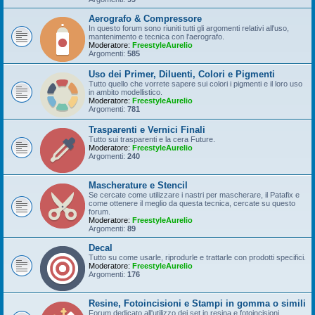
Aerografo & Compressore
In questo forum sono riuniti tutti gli argomenti relativi all'uso,
mantenimento e tecnica con l'aerografo.
Moderatore:
FreestyleAurelio
Argomenti:
585
Uso dei Primer, Diluenti, Colori e Pigmenti
Tutto quello che vorrete sapere sui colori i pigmenti e il loro uso
in ambito modellistico.
Moderatore:
FreestyleAurelio
Argomenti:
781
Trasparenti e Vernici Finali
Tutto sui trasparenti e la cera Future.
Moderatore:
FreestyleAurelio
Argomenti:
240
Mascherature e Stencil
Se cercate come utilizzare i nastri per mascherare, il Patafix e
come ottenere il meglio da questa tecnica, cercate su questo
forum.
Moderatore:
FreestyleAurelio
Argomenti:
89
Decal
Tutto su come usarle, riprodurle e trattarle con prodotti specifici.
Moderatore:
FreestyleAurelio
Argomenti:
176
Resine, Fotoincisioni e Stampi in gomma o simili
Forum dedicato all'utilizzo dei set in resina e fotoincisioni