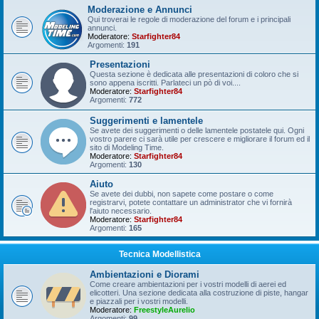
Moderazione e Annunci
Qui troverai le regole di moderazione del forum e i principali
annunci.
Moderatore:
Starfighter84
Argomenti:
191
Presentazioni
Questa sezione è dedicata alle presentazioni di coloro che si
sono appena iscritti. Parlateci un pò di voi....
Moderatore:
Starfighter84
Argomenti:
772
Suggerimenti e lamentele
Se avete dei suggerimenti o delle lamentele postatele qui. Ogni
vostro parere ci sarà utile per crescere e migliorare il forum ed il
sito di Modeling Time.
Moderatore:
Starfighter84
Argomenti:
130
Aiuto
Se avete dei dubbi, non sapete come postare o come
registrarvi, potete contattare un administrator che vi fornirà
l'aiuto necessario.
Moderatore:
Starfighter84
Argomenti:
165
Tecnica Modellistica
Ambientazioni e Diorami
Come creare ambientazioni per i vostri modelli di aerei ed
elicotteri. Una sezione dedicata alla costruzione di piste, hangar
e piazzali per i vostri modelli.
Moderatore:
FreestyleAurelio
Argomenti:
99