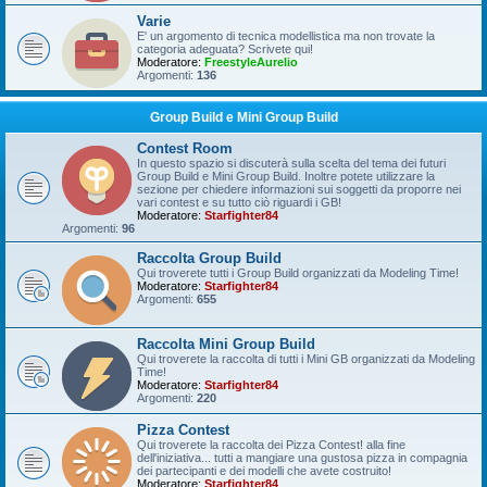
Varie
E' un argomento di tecnica modellistica ma non trovate la
categoria adeguata? Scrivete qui!
Moderatore:
FreestyleAurelio
Argomenti:
136
Group Build e Mini Group Build
Contest Room
In questo spazio si discuterà sulla scelta del tema dei futuri
Group Build e Mini Group Build. Inoltre potete utilizzare la
sezione per chiedere informazioni sui soggetti da proporre nei
vari contest e su tutto ciò riguardi i GB!
Moderatore:
Starfighter84
Argomenti:
96
Raccolta Group Build
Qui troverete tutti i Group Build organizzati da Modeling Time!
Moderatore:
Starfighter84
Argomenti:
655
Raccolta Mini Group Build
Qui troverete la raccolta di tutti i Mini GB organizzati da Modeling
Time!
Moderatore:
Starfighter84
Argomenti:
220
Pizza Contest
Qui troverete la raccolta dei Pizza Contest! alla fine
dell'iniziativa... tutti a mangiare una gustosa pizza in compagnia
dei partecipanti e dei modelli che avete costruito!
Moderatore:
Starfighter84