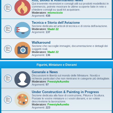
Kits, Books & Aftermarkets News
Qui troverete recensioni e consigli utili sui prodotti modellistici in
commercio, potrete mostrare le ultime scoperte fatte in rete o
chiedere consigli su quali kit acquistare.
Moderatore:
microciccio
Argomenti:
438
Tecnica e Storia dell'Aviazione
Sezione dedicata ad articoli di tecnica e di storia dell'aviazione.
Moderatore:
Madd 22
Argomenti:
137
Walkaround
Sezione che raccoglie immagini, documentazione e dettagli dei
soggetti reali.
Moderatore:
Madd 22
Argomenti:
136
Figurini, Miniature e Diorami
Generale e News
Discussioni in libertà sul mondo delle Miniature. Novità e
richieste particolari che non rientrano in categorie più dettagliate.
Moderatore:
FreestyleAurelio
Argomenti:
97
Under Construction & Painting in Progress
Sezione dedicata alla fase di costruzione, Pittura e Scultura.
Postate le vostre miniature o i vostri diorami, e se volete
descrivetene la lavorazione.
Moderatore:
FreestyleAurelio
Argomenti:
223