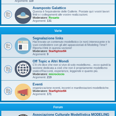
Argomenti:
119
Avamposto Galattico
Questa è l'equivalente delle Gallerie. Postate qui i vostri lavori
finiti o i collegamenti alle vostre realizzazioni.
Moderatore:
Rosario
Argomenti:
131
Varie
Segnalazione links
Hai trovato un contenuto modellistico (e non) interessante e lo
vuoi condividere con gli altri appassionati di Modeling Time?
Riporta il link in questa sezione!
Moderatore:
Starfighter84
Argomenti:
9
Off Topic e Altri Mondi
C'è chi dice che non si vive di solo modellismo... ecco quindi la
sezione dedicata a cioè che non è propriamente modellismo
statico!Racconti, esperienze, leggende e quanto più.
Moderatore:
microciccio
Argomenti:
219
Eventi
organizzazione eventi, incontri e manifestazioni modellistiche.
Moderatore:
Starfighter84
Argomenti:
171
Forum
Associazione Culturale Modellistica MODELING