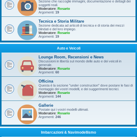
Sezione che raccoglie immagini, documentazione e dettagli dei
soggetti reali.
Moderatore:
Rosario
Argomenti:
19
Tecnica e Storia Militare
Sezione dedicata ad articoli di tecnica e di storia dei mezzi
blindati e del loro impiego.
Moderatore:
Rosario
Argomenti:
19
Auto e Veicoli
Lounge Room, Recensioni e News
Discussioni in libertà sul mondo delle auto e dei veicoli in
generale.
Moderatore:
Rosario
Argomenti:
60
Officina
Questa è la sezione "under construction" dove postare le fasi di
montaggio dei vostri modelli, e dei suggerimenti tecnici.
Moderatore:
Rosario
Argomenti:
144
Gallerie
Postate qui i vostri modelli ultimati.
Moderatore:
Rosario
Argomenti:
246
Imbarcazioni & Navimodellismo