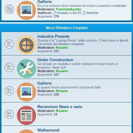
Gallerie
Ecco la sezione dove mostrare le vostre creazioni completate.
Moderatore:
FreestyleAurelio
Subforum:
Fantasy e Sci-Fi
,
Storiche
Argomenti:
276
Mezzi Blindati e Cingolati
Industria Pesante
Questa è la "Lounge Room" della sezione. Chiacchere in libertà
sul mondo dei blindati e cingolati!
Moderatore:
Rosario
Argomenti:
107
Under Construction
Se iniziate un modello e volete mostrare il vostro work in
progress, fatelo qui!
Moderatore:
Rosario
Argomenti:
227
Gallerie
in questo forum puoi inserire i tuoi lavori finiti.
Moderatore:
Rosario
Argomenti:
250
Recensioni News e varie
Moderatore:
Rosario
Argomenti:
19
Walkaround