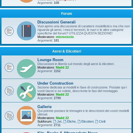
Argomenti:
108
Forum
Discussioni Generali
Vuoi aprire una discussione di carattere modellistico ma che non
riguarda gli aerei, i mezzi terrestri, le navi o le altre categorie
specifiche del forum? UTILIZZA QUESTA SEZIONE!
Moderatore:
microciccio
Argomenti:
181
Aerei & Elicotteri
Lounge Room
Discussioni in libertà sul mondo degli aerei & elicotteri.
Moderatore:
Madd 22
Argomenti:
1152
Under Construction
Sezione dedicata ai modelli in fase di costruzione. Postate qui i
vostri lavori e se volete, descrivete le fasi del montaggio.
Moderatore:
Madd 22
Argomenti:
2790
Gallerie
Qui potrete postare le immagini e le descrizioni dei vostri modelli
ultimati.
Moderatore:
Madd 22
Subforum:
Jet
,
Eliche
,
Elicotteri
,
Civili
Argomenti:
2711