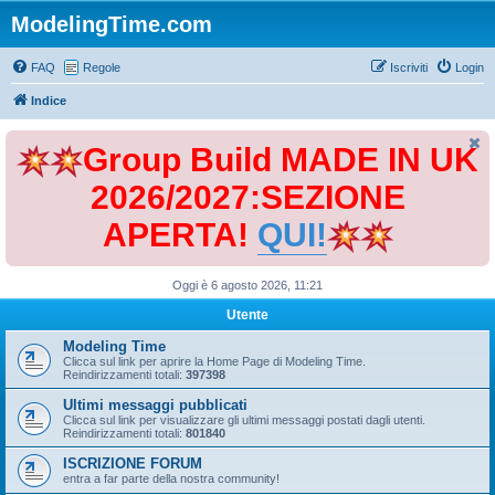
ModelingTime.com
FAQ
Regole
Iscriviti
Login
Indice
Group Build MADE IN UK
2026/2027:SEZIONE
APERTA!
QUI!
Oggi è 6 agosto 2026, 11:21
Utente
Modeling Time
Clicca sul link per aprire la Home Page di Modeling Time.
Reindirizzamenti totali:
397398
Ultimi messaggi pubblicati
Clicca sul link per visualizzare gli ultimi messaggi postati dagli utenti.
Reindirizzamenti totali:
801840
ISCRIZIONE FORUM
entra a far parte della nostra community!