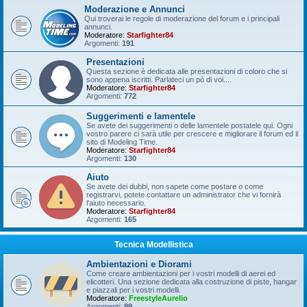
Moderazione e Annunci
Qui troverai le regole di moderazione del forum e i principali
annunci.
Moderatore:
Starfighter84
Argomenti:
191
Presentazioni
Questa sezione è dedicata alle presentazioni di coloro che si
sono appena iscritti. Parlateci un pò di voi....
Moderatore:
Starfighter84
Argomenti:
772
Suggerimenti e lamentele
Se avete dei suggerimenti o delle lamentele postatele qui. Ogni
vostro parere ci sarà utile per crescere e migliorare il forum ed il
sito di Modeling Time.
Moderatore:
Starfighter84
Argomenti:
130
Aiuto
Se avete dei dubbi, non sapete come postare o come
registrarvi, potete contattare un administrator che vi fornirà
l'aiuto necessario.
Moderatore:
Starfighter84
Argomenti:
165
Tecnica Modellistica
Ambientazioni e Diorami
Come creare ambientazioni per i vostri modelli di aerei ed
elicotteri. Una sezione dedicata alla costruzione di piste, hangar
e piazzali per i vostri modelli.
Moderatore:
FreestyleAurelio
Argomenti:
99