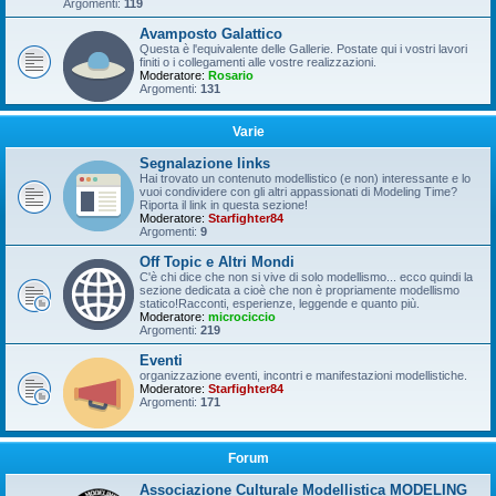
Argomenti:
119
Avamposto Galattico
Questa è l'equivalente delle Gallerie. Postate qui i vostri lavori
finiti o i collegamenti alle vostre realizzazioni.
Moderatore:
Rosario
Argomenti:
131
Varie
Segnalazione links
Hai trovato un contenuto modellistico (e non) interessante e lo
vuoi condividere con gli altri appassionati di Modeling Time?
Riporta il link in questa sezione!
Moderatore:
Starfighter84
Argomenti:
9
Off Topic e Altri Mondi
C'è chi dice che non si vive di solo modellismo... ecco quindi la
sezione dedicata a cioè che non è propriamente modellismo
statico!Racconti, esperienze, leggende e quanto più.
Moderatore:
microciccio
Argomenti:
219
Eventi
organizzazione eventi, incontri e manifestazioni modellistiche.
Moderatore:
Starfighter84
Argomenti:
171
Forum
Associazione Culturale Modellistica MODELING