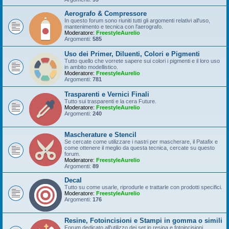
Aerografo & Compressore
In questo forum sono riuniti tutti gli argomenti relativi all'uso,
mantenimento e tecnica con l'aerografo.
Moderatore:
FreestyleAurelio
Argomenti:
585
Uso dei Primer, Diluenti, Colori e Pigmenti
Tutto quello che vorrete sapere sui colori i pigmenti e il loro uso
in ambito modellistico.
Moderatore:
FreestyleAurelio
Argomenti:
781
Trasparenti e Vernici Finali
Tutto sui trasparenti e la cera Future.
Moderatore:
FreestyleAurelio
Argomenti:
240
Mascherature e Stencil
Se cercate come utilizzare i nastri per mascherare, il Patafix e
come ottenere il meglio da questa tecnica, cercate su questo
forum.
Moderatore:
FreestyleAurelio
Argomenti:
89
Decal
Tutto su come usarle, riprodurle e trattarle con prodotti specifici.
Moderatore:
FreestyleAurelio
Argomenti:
176
Resine, Fotoincisioni e Stampi in gomma o simili
Forum dedicato all'utilizzo dei set in resina e fotoincisioni