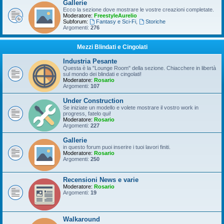
Gallerie
Ecco la sezione dove mostrare le vostre creazioni completate.
Moderatore:
FreestyleAurelio
Subforum:
Fantasy e Sci-Fi
,
Storiche
Argomenti:
276
Mezzi Blindati e Cingolati
Industria Pesante
Questa è la "Lounge Room" della sezione. Chiacchere in libertà
sul mondo dei blindati e cingolati!
Moderatore:
Rosario
Argomenti:
107
Under Construction
Se iniziate un modello e volete mostrare il vostro work in
progress, fatelo qui!
Moderatore:
Rosario
Argomenti:
227
Gallerie
in questo forum puoi inserire i tuoi lavori finiti.
Moderatore:
Rosario
Argomenti:
250
Recensioni News e varie
Moderatore:
Rosario
Argomenti:
19
Walkaround