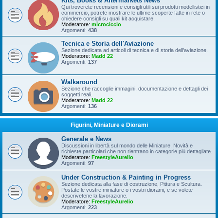
Kits, Books & Aftermarkets News
Qui troverete recensioni e consigli utili sui prodotti modellistici in
commercio, potrete mostrare le ultime scoperte fatte in rete o
chiedere consigli su quali kit acquistare.
Moderatore:
microciccio
Argomenti:
438
Tecnica e Storia dell'Aviazione
Sezione dedicata ad articoli di tecnica e di storia dell'aviazione.
Moderatore:
Madd 22
Argomenti:
137
Walkaround
Sezione che raccoglie immagini, documentazione e dettagli dei
soggetti reali.
Moderatore:
Madd 22
Argomenti:
136
Figurini, Miniature e Diorami
Generale e News
Discussioni in libertà sul mondo delle Miniature. Novità e
richieste particolari che non rientrano in categorie più dettagliate.
Moderatore:
FreestyleAurelio
Argomenti:
97
Under Construction & Painting in Progress
Sezione dedicata alla fase di costruzione, Pittura e Scultura.
Postate le vostre miniature o i vostri diorami, e se volete
descrivetene la lavorazione.
Moderatore:
FreestyleAurelio
Argomenti:
223