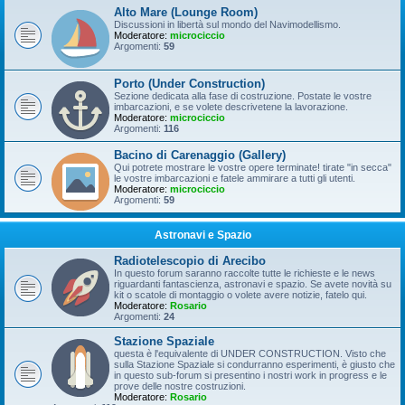
Alto Mare (Lounge Room)
Discussioni in libertà sul mondo del Navimodellismo.
Moderatore:
microciccio
Argomenti:
59
Porto (Under Construction)
Sezione dedicata alla fase di costruzione. Postate le vostre
imbarcazioni, e se volete descrivetene la lavorazione.
Moderatore:
microciccio
Argomenti:
116
Bacino di Carenaggio (Gallery)
Qui potrete mostrare le vostre opere terminate! tirate "in secca"
le vostre imbarcazioni e fatele ammirare a tutti gli utenti.
Moderatore:
microciccio
Argomenti:
59
Astronavi e Spazio
Radiotelescopio di Arecibo
In questo forum saranno raccolte tutte le richieste e le news
riguardanti fantascienza, astronavi e spazio. Se avete novità su
kit o scatole di montaggio o volete avere notizie, fatelo qui.
Moderatore:
Rosario
Argomenti:
24
Stazione Spaziale
questa è l'equivalente di UNDER CONSTRUCTION. Visto che
sulla Stazione Spaziale si condurranno esperimenti, è giusto che
in questo sub-forum si presentino i nostri work in progress e le
prove delle nostre costruzioni.
Moderatore:
Rosario