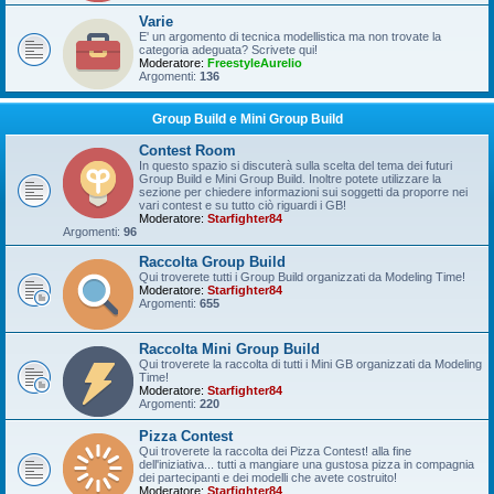
Varie
E' un argomento di tecnica modellistica ma non trovate la
categoria adeguata? Scrivete qui!
Moderatore:
FreestyleAurelio
Argomenti:
136
Group Build e Mini Group Build
Contest Room
In questo spazio si discuterà sulla scelta del tema dei futuri
Group Build e Mini Group Build. Inoltre potete utilizzare la
sezione per chiedere informazioni sui soggetti da proporre nei
vari contest e su tutto ciò riguardi i GB!
Moderatore:
Starfighter84
Argomenti:
96
Raccolta Group Build
Qui troverete tutti i Group Build organizzati da Modeling Time!
Moderatore:
Starfighter84
Argomenti:
655
Raccolta Mini Group Build
Qui troverete la raccolta di tutti i Mini GB organizzati da Modeling
Time!
Moderatore:
Starfighter84
Argomenti:
220
Pizza Contest
Qui troverete la raccolta dei Pizza Contest! alla fine
dell'iniziativa... tutti a mangiare una gustosa pizza in compagnia
dei partecipanti e dei modelli che avete costruito!
Moderatore:
Starfighter84