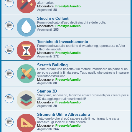
aftermarket.
Moderatore:
FreestyleAurelio
Argomenti:
88
Stucchi e Collanti
Forum dedicato all'uso degli stucchi e delle colle.
Moderatore:
FreestyleAurelio
Argomenti:
183
Tecniche di Invecchiamento
Forum dedicato alle tecniche di weathering, sporcatura e After
Effect dei modelli.
Moderatore:
FreestyleAurelio
Argomenti:
172
Scratch Building
Come creare una basetta? un motore, modificare un parte di un
aereo o costruirla fin da zero. Tutto quello che potreste imparare
sull'autocostruzione.
Moderatore:
FreestyleAurelio
Argomenti:
80
Stampa 3D
Stampanti, accessori, tecniche ed accorgimenti per creare pezzi
3D da aggiungere ai nostri modelli!
Moderatore:
FreestyleAurelio
Argomenti:
20
Strumenti Utili e Attrezzatura
Tutto quello che si può sapere sulle lime, i trapani, le carte
abrasive, gli incisori e altro ancora.
Moderatore:
FreestyleAurelio
Argomenti:
264