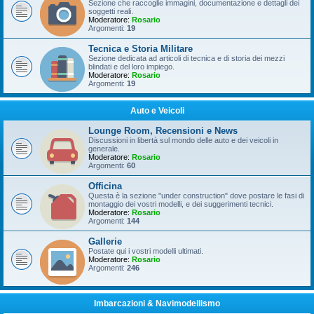
Sezione che raccoglie immagini, documentazione e dettagli dei
soggetti reali.
Moderatore:
Rosario
Argomenti:
19
Tecnica e Storia Militare
Sezione dedicata ad articoli di tecnica e di storia dei mezzi
blindati e del loro impiego.
Moderatore:
Rosario
Argomenti:
19
Auto e Veicoli
Lounge Room, Recensioni e News
Discussioni in libertà sul mondo delle auto e dei veicoli in
generale.
Moderatore:
Rosario
Argomenti:
60
Officina
Questa è la sezione "under construction" dove postare le fasi di
montaggio dei vostri modelli, e dei suggerimenti tecnici.
Moderatore:
Rosario
Argomenti:
144
Gallerie
Postate qui i vostri modelli ultimati.
Moderatore:
Rosario
Argomenti:
246
Imbarcazioni & Navimodellismo