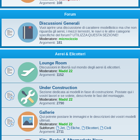
Argomenti:
108
Forum
Discussioni Generali
Vuoi aprire una discussione di carattere modellistico ma che non
riguarda gli aerei, i mezzi terrestri, le navi o le altre categorie
specifiche del forum? UTILIZZA QUESTA SEZIONE!
Moderatore:
microciccio
Argomenti:
181
Aerei & Elicotteri
Lounge Room
Discussioni in libertà sul mondo degli aerei & elicotteri.
Moderatore:
Madd 22
Argomenti:
1152
Under Construction
Sezione dedicata ai modelli in fase di costruzione. Postate qui i
vostri lavori e se volete, descrivete le fasi del montaggio.
Moderatore:
Madd 22
Argomenti:
2790
Gallerie
Qui potrete postare le immagini e le descrizioni dei vostri modelli
ultimati.
Moderatore:
Madd 22
Subforum:
Jet
,
Eliche
,
Elicotteri
,
Civili
Argomenti:
2711