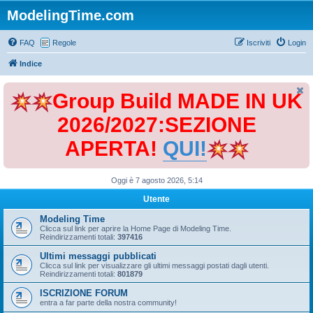
ModelingTime.com
FAQ
Regole
Iscriviti
Login
Indice
Group Build MADE IN UK
2026/2027:SEZIONE
APERTA!
QUI!
Oggi è 7 agosto 2026, 5:14
Utente
Modeling Time
Clicca sul link per aprire la Home Page di Modeling Time.
Reindirizzamenti totali:
397416
Ultimi messaggi pubblicati
Clicca sul link per visualizzare gli ultimi messaggi postati dagli utenti.
Reindirizzamenti totali:
801879
ISCRIZIONE FORUM
entra a far parte della nostra community!