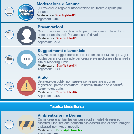
Moderazione e Annunci
Qui troverai le regole di moderazione del forum e i principali
annunci.
Moderatore:
Starfighter84
Argomenti:
191
Presentazioni
Questa sezione è dedicata alle presentazioni di coloro che si
sono appena iscritti. Parlateci un pò di voi....
Moderatore:
Starfighter84
Argomenti:
772
Suggerimenti e lamentele
Se avete dei suggerimenti o delle lamentele postatele qui. Ogni
vostro parere ci sarà utile per crescere e migliorare il forum ed il
sito di Modeling Time.
Moderatore:
Starfighter84
Argomenti:
130
Aiuto
Se avete dei dubbi, non sapete come postare o come
registrarvi, potete contattare un administrator che vi fornirà
l'aiuto necessario.
Moderatore:
Starfighter84
Argomenti:
165
Tecnica Modellistica
Ambientazioni e Diorami
Come creare ambientazioni per i vostri modelli di aerei ed
elicotteri. Una sezione dedicata alla costruzione di piste, hangar
e piazzali per i vostri modelli.
Moderatore:
FreestyleAurelio
Argomenti:
99