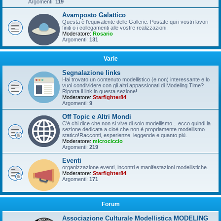
Argomenti:
119
Avamposto Galattico
Questa è l'equivalente delle Gallerie. Postate qui i vostri lavori
finiti o i collegamenti alle vostre realizzazioni.
Moderatore:
Rosario
Argomenti:
131
Varie
Segnalazione links
Hai trovato un contenuto modellistico (e non) interessante e lo
vuoi condividere con gli altri appassionati di Modeling Time?
Riporta il link in questa sezione!
Moderatore:
Starfighter84
Argomenti:
9
Off Topic e Altri Mondi
C'è chi dice che non si vive di solo modellismo... ecco quindi la
sezione dedicata a cioè che non è propriamente modellismo
statico!Racconti, esperienze, leggende e quanto più.
Moderatore:
microciccio
Argomenti:
219
Eventi
organizzazione eventi, incontri e manifestazioni modellistiche.
Moderatore:
Starfighter84
Argomenti:
171
Forum
Associazione Culturale Modellistica MODELING