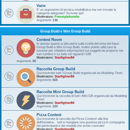
Varie
E' un argomento di tecnica modellistica ma non trovate la
categoria adeguata? Scrivete qui!
Moderatore:
FreestyleAurelio
Argomenti:
136
Group Build e Mini Group Build
Contest Room
In questo spazio si discuterà sulla scelta del tema dei futuri
Group Build e Mini Group Build. Inoltre potete utilizzare la
sezione per chiedere informazioni sui soggetti da proporre nei
vari contest e su tutto ciò riguardi i GB!
Moderatore:
Starfighter84
Argomenti:
96
Raccolta Group Build
Qui troverete tutti i Group Build organizzati da Modeling Time!
Moderatore:
Starfighter84
Argomenti:
655
Raccolta Mini Group Build
Qui troverete la raccolta di tutti i Mini GB organizzati da Modeling
Time!
Moderatore:
Starfighter84
Argomenti:
220
Pizza Contest
Qui troverete la raccolta dei Pizza Contest! alla fine
dell'iniziativa... tutti a mangiare una gustosa pizza in compagnia
dei partecipanti e dei modelli che avete costruito!
Moderatore:
Starfighter84