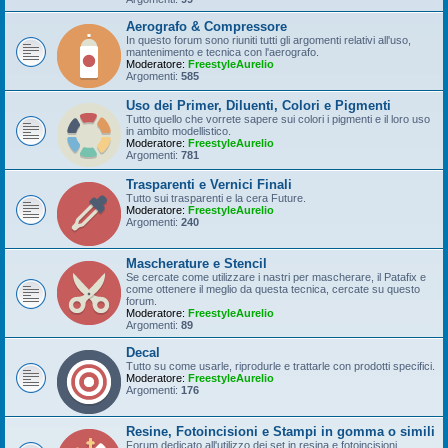
Aerografo & Compressore
In questo forum sono riuniti tutti gli argomenti relativi all'uso,
mantenimento e tecnica con l'aerografo.
Moderatore:
FreestyleAurelio
Argomenti:
585
Uso dei Primer, Diluenti, Colori e Pigmenti
Tutto quello che vorrete sapere sui colori i pigmenti e il loro uso
in ambito modellistico.
Moderatore:
FreestyleAurelio
Argomenti:
781
Trasparenti e Vernici Finali
Tutto sui trasparenti e la cera Future.
Moderatore:
FreestyleAurelio
Argomenti:
240
Mascherature e Stencil
Se cercate come utilizzare i nastri per mascherare, il Patafix e
come ottenere il meglio da questa tecnica, cercate su questo
forum.
Moderatore:
FreestyleAurelio
Argomenti:
89
Decal
Tutto su come usarle, riprodurle e trattarle con prodotti specifici.
Moderatore:
FreestyleAurelio
Argomenti:
176
Resine, Fotoincisioni e Stampi in gomma o simili
Forum dedicato all'utilizzo dei set in resina e fotoincisioni