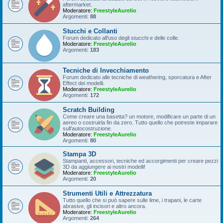
aftermarket.
Moderatore:
FreestyleAurelio
Argomenti:
88
Stucchi e Collanti
Forum dedicato all'uso degli stucchi e delle colle.
Moderatore:
FreestyleAurelio
Argomenti:
183
Tecniche di Invecchiamento
Forum dedicato alle tecniche di weathering, sporcatura e After
Effect dei modelli.
Moderatore:
FreestyleAurelio
Argomenti:
172
Scratch Building
Come creare una basetta? un motore, modificare un parte di un
aereo o costruirla fin da zero. Tutto quello che potreste imparare
sull'autocostruzione.
Moderatore:
FreestyleAurelio
Argomenti:
80
Stampa 3D
Stampanti, accessori, tecniche ed accorgimenti per creare pezzi
3D da aggiungere ai nostri modelli!
Moderatore:
FreestyleAurelio
Argomenti:
20
Strumenti Utili e Attrezzatura
Tutto quello che si può sapere sulle lime, i trapani, le carte
abrasive, gli incisori e altro ancora.
Moderatore:
FreestyleAurelio
Argomenti:
264