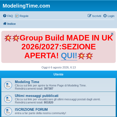
ModelingTime.com
FAQ
Regole
Iscriviti
Login
Indice
Group Build MADE IN UK
2026/2027:SEZIONE
APERTA!
QUI!
Oggi è 6 agosto 2026, 6:13
Utente
Modeling Time
Clicca sul link per aprire la Home Page di Modeling Time.
Reindirizzamenti totali:
397387
Ultimi messaggi pubblicati
Clicca sul link per visualizzare gli ultimi messaggi postati dagli utenti.
Reindirizzamenti totali:
801820
ISCRIZIONE FORUM
entra a far parte della nostra community!