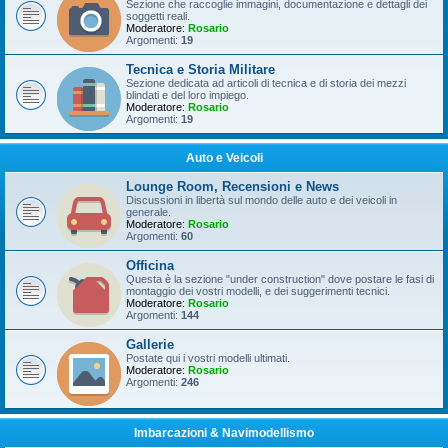
Sezione che raccoglie immagini, documentazione e dettagli dei
soggetti reali.
Moderatore:
Rosario
Argomenti:
19
Tecnica e Storia Militare
Sezione dedicata ad articoli di tecnica e di storia dei mezzi
blindati e del loro impiego.
Moderatore:
Rosario
Argomenti:
19
Auto e Veicoli
Lounge Room, Recensioni e News
Discussioni in libertà sul mondo delle auto e dei veicoli in
generale.
Moderatore:
Rosario
Argomenti:
60
Officina
Questa è la sezione "under construction" dove postare le fasi di
montaggio dei vostri modelli, e dei suggerimenti tecnici.
Moderatore:
Rosario
Argomenti:
144
Gallerie
Postate qui i vostri modelli ultimati.
Moderatore:
Rosario
Argomenti:
246
Imbarcazioni & Navimodellismo