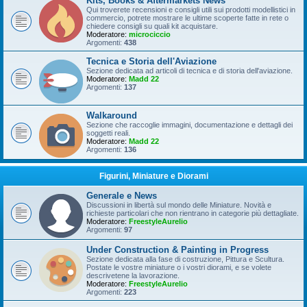
Kits, Books & Aftermarkets News
Qui troverete recensioni e consigli utili sui prodotti modellistici in
commercio, potrete mostrare le ultime scoperte fatte in rete o
chiedere consigli su quali kit acquistare.
Moderatore:
microciccio
Argomenti:
438
Tecnica e Storia dell'Aviazione
Sezione dedicata ad articoli di tecnica e di storia dell'aviazione.
Moderatore:
Madd 22
Argomenti:
137
Walkaround
Sezione che raccoglie immagini, documentazione e dettagli dei
soggetti reali.
Moderatore:
Madd 22
Argomenti:
136
Figurini, Miniature e Diorami
Generale e News
Discussioni in libertà sul mondo delle Miniature. Novità e
richieste particolari che non rientrano in categorie più dettagliate.
Moderatore:
FreestyleAurelio
Argomenti:
97
Under Construction & Painting in Progress
Sezione dedicata alla fase di costruzione, Pittura e Scultura.
Postate le vostre miniature o i vostri diorami, e se volete
descrivetene la lavorazione.
Moderatore:
FreestyleAurelio
Argomenti:
223