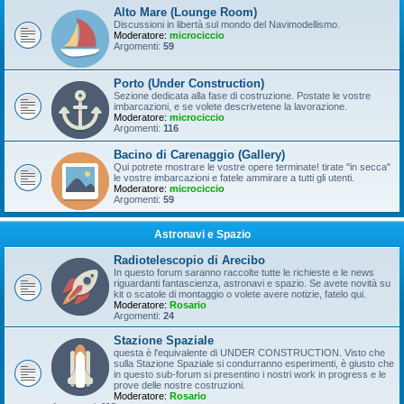
Alto Mare (Lounge Room)
Discussioni in libertà sul mondo del Navimodellismo.
Moderatore:
microciccio
Argomenti:
59
Porto (Under Construction)
Sezione dedicata alla fase di costruzione. Postate le vostre
imbarcazioni, e se volete descrivetene la lavorazione.
Moderatore:
microciccio
Argomenti:
116
Bacino di Carenaggio (Gallery)
Qui potrete mostrare le vostre opere terminate! tirate "in secca"
le vostre imbarcazioni e fatele ammirare a tutti gli utenti.
Moderatore:
microciccio
Argomenti:
59
Astronavi e Spazio
Radiotelescopio di Arecibo
In questo forum saranno raccolte tutte le richieste e le news
riguardanti fantascienza, astronavi e spazio. Se avete novità su
kit o scatole di montaggio o volete avere notizie, fatelo qui.
Moderatore:
Rosario
Argomenti:
24
Stazione Spaziale
questa è l'equivalente di UNDER CONSTRUCTION. Visto che
sulla Stazione Spaziale si condurranno esperimenti, è giusto che
in questo sub-forum si presentino i nostri work in progress e le
prove delle nostre costruzioni.
Moderatore:
Rosario