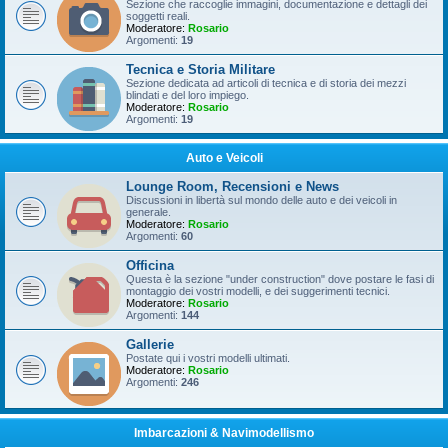
Sezione che raccoglie immagini, documentazione e dettagli dei
soggetti reali.
Moderatore:
Rosario
Argomenti:
19
Tecnica e Storia Militare
Sezione dedicata ad articoli di tecnica e di storia dei mezzi
blindati e del loro impiego.
Moderatore:
Rosario
Argomenti:
19
Auto e Veicoli
Lounge Room, Recensioni e News
Discussioni in libertà sul mondo delle auto e dei veicoli in
generale.
Moderatore:
Rosario
Argomenti:
60
Officina
Questa è la sezione "under construction" dove postare le fasi di
montaggio dei vostri modelli, e dei suggerimenti tecnici.
Moderatore:
Rosario
Argomenti:
144
Gallerie
Postate qui i vostri modelli ultimati.
Moderatore:
Rosario
Argomenti:
246
Imbarcazioni & Navimodellismo