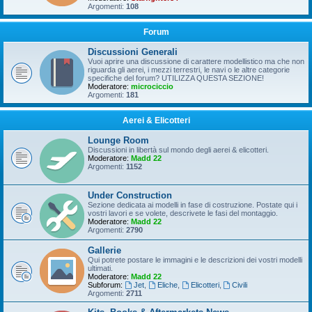
Argomenti:
108
Forum
Discussioni Generali
Vuoi aprire una discussione di carattere modellistico ma che non
riguarda gli aerei, i mezzi terrestri, le navi o le altre categorie
specifiche del forum? UTILIZZA QUESTA SEZIONE!
Moderatore:
microciccio
Argomenti:
181
Aerei & Elicotteri
Lounge Room
Discussioni in libertà sul mondo degli aerei & elicotteri.
Moderatore:
Madd 22
Argomenti:
1152
Under Construction
Sezione dedicata ai modelli in fase di costruzione. Postate qui i
vostri lavori e se volete, descrivete le fasi del montaggio.
Moderatore:
Madd 22
Argomenti:
2790
Gallerie
Qui potrete postare le immagini e le descrizioni dei vostri modelli
ultimati.
Moderatore:
Madd 22
Subforum:
Jet
,
Eliche
,
Elicotteri
,
Civili
Argomenti:
2711