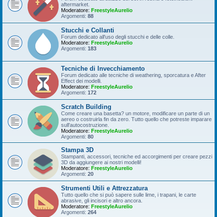
aftermarket.
Moderatore:
FreestyleAurelio
Argomenti:
88
Stucchi e Collanti
Forum dedicato all'uso degli stucchi e delle colle.
Moderatore:
FreestyleAurelio
Argomenti:
183
Tecniche di Invecchiamento
Forum dedicato alle tecniche di weathering, sporcatura e After
Effect dei modelli.
Moderatore:
FreestyleAurelio
Argomenti:
172
Scratch Building
Come creare una basetta? un motore, modificare un parte di un
aereo o costruirla fin da zero. Tutto quello che potreste imparare
sull'autocostruzione.
Moderatore:
FreestyleAurelio
Argomenti:
80
Stampa 3D
Stampanti, accessori, tecniche ed accorgimenti per creare pezzi
3D da aggiungere ai nostri modelli!
Moderatore:
FreestyleAurelio
Argomenti:
20
Strumenti Utili e Attrezzatura
Tutto quello che si può sapere sulle lime, i trapani, le carte
abrasive, gli incisori e altro ancora.
Moderatore:
FreestyleAurelio
Argomenti:
264