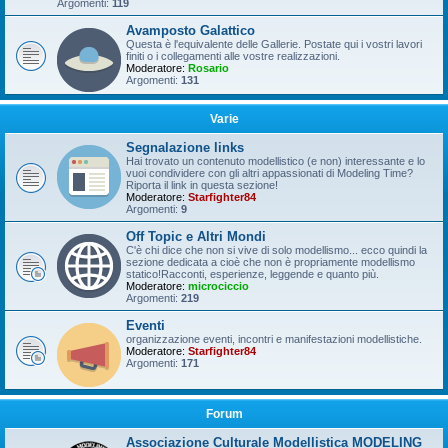
Argomenti:
119
Avamposto Galattico
Questa è l'equivalente delle Gallerie. Postate qui i vostri lavori
finiti o i collegamenti alle vostre realizzazioni.
Moderatore:
Rosario
Argomenti:
131
Varie
Segnalazione links
Hai trovato un contenuto modellistico (e non) interessante e lo
vuoi condividere con gli altri appassionati di Modeling Time?
Riporta il link in questa sezione!
Moderatore:
Starfighter84
Argomenti:
9
Off Topic e Altri Mondi
C'è chi dice che non si vive di solo modellismo... ecco quindi la
sezione dedicata a cioè che non è propriamente modellismo
statico!Racconti, esperienze, leggende e quanto più.
Moderatore:
microciccio
Argomenti:
219
Eventi
organizzazione eventi, incontri e manifestazioni modellistiche.
Moderatore:
Starfighter84
Argomenti:
171
Forum
Associazione Culturale Modellistica MODELING