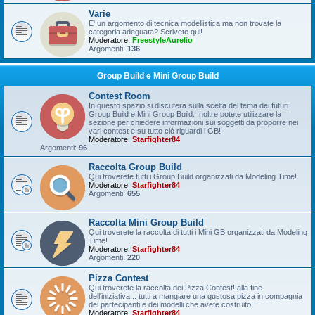
Varie
E' un argomento di tecnica modellistica ma non trovate la
categoria adeguata? Scrivete qui!
Moderatore:
FreestyleAurelio
Argomenti:
136
Group Build e Mini Group Build
Contest Room
In questo spazio si discuterà sulla scelta del tema dei futuri
Group Build e Mini Group Build. Inoltre potete utilizzare la
sezione per chiedere informazioni sui soggetti da proporre nei
vari contest e su tutto ciò riguardi i GB!
Moderatore:
Starfighter84
Argomenti:
96
Raccolta Group Build
Qui troverete tutti i Group Build organizzati da Modeling Time!
Moderatore:
Starfighter84
Argomenti:
655
Raccolta Mini Group Build
Qui troverete la raccolta di tutti i Mini GB organizzati da Modeling
Time!
Moderatore:
Starfighter84
Argomenti:
220
Pizza Contest
Qui troverete la raccolta dei Pizza Contest! alla fine
dell'iniziativa... tutti a mangiare una gustosa pizza in compagnia
dei partecipanti e dei modelli che avete costruito!
Moderatore:
Starfighter84