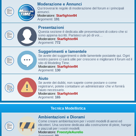
Moderazione e Annunci
Qui troverai le regole di moderazione del forum e i principali
annunci.
Moderatore:
Starfighter84
Argomenti:
191
Presentazioni
Questa sezione è dedicata alle presentazioni di coloro che si
sono appena iscritti. Parlateci un pò di voi....
Moderatore:
Starfighter84
Argomenti:
772
Suggerimenti e lamentele
Se avete dei suggerimenti o delle lamentele postatele qui. Ogni
vostro parere ci sarà utile per crescere e migliorare il forum ed il
sito di Modeling Time.
Moderatore:
Starfighter84
Argomenti:
130
Aiuto
Se avete dei dubbi, non sapete come postare o come
registrarvi, potete contattare un administrator che vi fornirà
l'aiuto necessario.
Moderatore:
Starfighter84
Argomenti:
165
Tecnica Modellistica
Ambientazioni e Diorami
Come creare ambientazioni per i vostri modelli di aerei ed
elicotteri. Una sezione dedicata alla costruzione di piste, hangar
e piazzali per i vostri modelli.
Moderatore:
FreestyleAurelio
Argomenti:
99