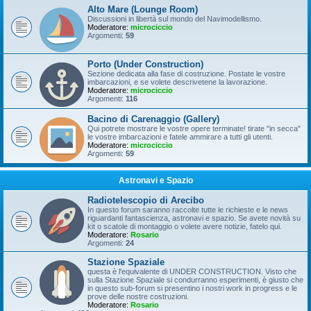
Alto Mare (Lounge Room)
Discussioni in libertà sul mondo del Navimodellismo.
Moderatore:
microciccio
Argomenti:
59
Porto (Under Construction)
Sezione dedicata alla fase di costruzione. Postate le vostre
imbarcazioni, e se volete descrivetene la lavorazione.
Moderatore:
microciccio
Argomenti:
116
Bacino di Carenaggio (Gallery)
Qui potrete mostrare le vostre opere terminate! tirate "in secca"
le vostre imbarcazioni e fatele ammirare a tutti gli utenti.
Moderatore:
microciccio
Argomenti:
59
Astronavi e Spazio
Radiotelescopio di Arecibo
In questo forum saranno raccolte tutte le richieste e le news
riguardanti fantascienza, astronavi e spazio. Se avete novità su
kit o scatole di montaggio o volete avere notizie, fatelo qui.
Moderatore:
Rosario
Argomenti:
24
Stazione Spaziale
questa è l'equivalente di UNDER CONSTRUCTION. Visto che
sulla Stazione Spaziale si condurranno esperimenti, è giusto che
in questo sub-forum si presentino i nostri work in progress e le
prove delle nostre costruzioni.
Moderatore:
Rosario