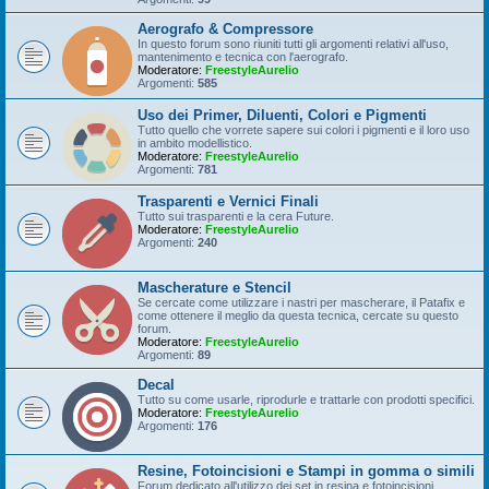
Aerografo & Compressore
In questo forum sono riuniti tutti gli argomenti relativi all'uso,
mantenimento e tecnica con l'aerografo.
Moderatore:
FreestyleAurelio
Argomenti:
585
Uso dei Primer, Diluenti, Colori e Pigmenti
Tutto quello che vorrete sapere sui colori i pigmenti e il loro uso
in ambito modellistico.
Moderatore:
FreestyleAurelio
Argomenti:
781
Trasparenti e Vernici Finali
Tutto sui trasparenti e la cera Future.
Moderatore:
FreestyleAurelio
Argomenti:
240
Mascherature e Stencil
Se cercate come utilizzare i nastri per mascherare, il Patafix e
come ottenere il meglio da questa tecnica, cercate su questo
forum.
Moderatore:
FreestyleAurelio
Argomenti:
89
Decal
Tutto su come usarle, riprodurle e trattarle con prodotti specifici.
Moderatore:
FreestyleAurelio
Argomenti:
176
Resine, Fotoincisioni e Stampi in gomma o simili
Forum dedicato all'utilizzo dei set in resina e fotoincisioni