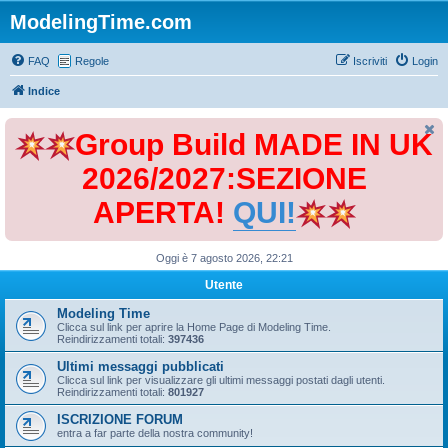
ModelingTime.com
FAQ
Regole
Iscriviti
Login
Indice
Group Build MADE IN UK
2026/2027:SEZIONE
APERTA!
QUI!
Oggi è 7 agosto 2026, 22:21
Utente
Modeling Time
Clicca sul link per aprire la Home Page di Modeling Time.
Reindirizzamenti totali:
397436
Ultimi messaggi pubblicati
Clicca sul link per visualizzare gli ultimi messaggi postati dagli utenti.
Reindirizzamenti totali:
801927
ISCRIZIONE FORUM
entra a far parte della nostra community!