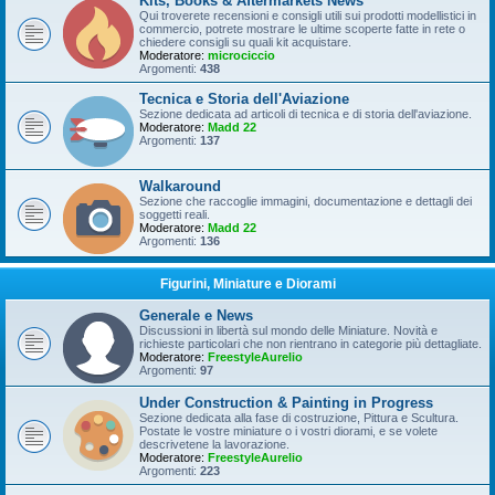
Kits, Books & Aftermarkets News
Qui troverete recensioni e consigli utili sui prodotti modellistici in
commercio, potrete mostrare le ultime scoperte fatte in rete o
chiedere consigli su quali kit acquistare.
Moderatore:
microciccio
Argomenti:
438
Tecnica e Storia dell'Aviazione
Sezione dedicata ad articoli di tecnica e di storia dell'aviazione.
Moderatore:
Madd 22
Argomenti:
137
Walkaround
Sezione che raccoglie immagini, documentazione e dettagli dei
soggetti reali.
Moderatore:
Madd 22
Argomenti:
136
Figurini, Miniature e Diorami
Generale e News
Discussioni in libertà sul mondo delle Miniature. Novità e
richieste particolari che non rientrano in categorie più dettagliate.
Moderatore:
FreestyleAurelio
Argomenti:
97
Under Construction & Painting in Progress
Sezione dedicata alla fase di costruzione, Pittura e Scultura.
Postate le vostre miniature o i vostri diorami, e se volete
descrivetene la lavorazione.
Moderatore:
FreestyleAurelio
Argomenti:
223