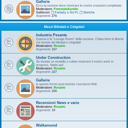
Gallerie
Ecco la sezione dove mostrare le vostre creazioni completate.
Moderatore:
FreestyleAurelio
Subforum:
Fantasy e Sci-Fi
,
Storiche
Argomenti:
276
Mezzi Blindati e Cingolati
Industria Pesante
Questa è la "Lounge Room" della sezione. Chiacchere in libertà
sul mondo dei blindati e cingolati!
Moderatore:
Rosario
Argomenti:
107
Under Construction
Se iniziate un modello e volete mostrare il vostro work in
progress, fatelo qui!
Moderatore:
Rosario
Argomenti:
227
Gallerie
in questo forum puoi inserire i tuoi lavori finiti.
Moderatore:
Rosario
Argomenti:
250
Recensioni News e varie
Moderatore:
Rosario
Argomenti:
19
Walkaround