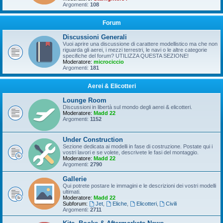
Argomenti:
108
Forum
Discussioni Generali
Vuoi aprire una discussione di carattere modellistico ma che non
riguarda gli aerei, i mezzi terrestri, le navi o le altre categorie
specifiche del forum? UTILIZZA QUESTA SEZIONE!
Moderatore:
microciccio
Argomenti:
181
Aerei & Elicotteri
Lounge Room
Discussioni in libertà sul mondo degli aerei & elicotteri.
Moderatore:
Madd 22
Argomenti:
1152
Under Construction
Sezione dedicata ai modelli in fase di costruzione. Postate qui i
vostri lavori e se volete, descrivete le fasi del montaggio.
Moderatore:
Madd 22
Argomenti:
2790
Gallerie
Qui potrete postare le immagini e le descrizioni dei vostri modelli
ultimati.
Moderatore:
Madd 22
Subforum:
Jet
,
Eliche
,
Elicotteri
,
Civili
Argomenti:
2711