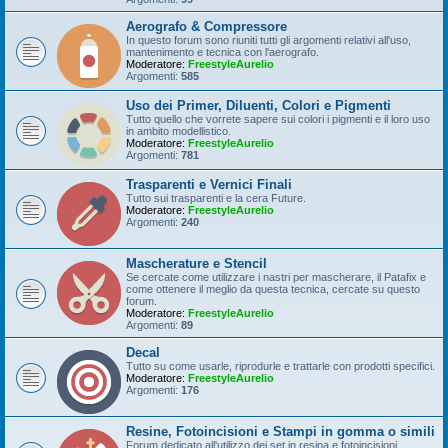
Aerografo & Compressore
In questo forum sono riuniti tutti gli argomenti relativi all'uso,
mantenimento e tecnica con l'aerografo.
Moderatore:
FreestyleAurelio
Argomenti:
585
Uso dei Primer, Diluenti, Colori e Pigmenti
Tutto quello che vorrete sapere sui colori i pigmenti e il loro uso
in ambito modellistico.
Moderatore:
FreestyleAurelio
Argomenti:
781
Trasparenti e Vernici Finali
Tutto sui trasparenti e la cera Future.
Moderatore:
FreestyleAurelio
Argomenti:
240
Mascherature e Stencil
Se cercate come utilizzare i nastri per mascherare, il Patafix e
come ottenere il meglio da questa tecnica, cercate su questo
forum.
Moderatore:
FreestyleAurelio
Argomenti:
89
Decal
Tutto su come usarle, riprodurle e trattarle con prodotti specifici.
Moderatore:
FreestyleAurelio
Argomenti:
176
Resine, Fotoincisioni e Stampi in gomma o simili
Forum dedicato all'utilizzo dei set in resina e fotoincisioni