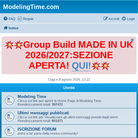
ModelingTime.com
FAQ
Regole
Iscriviti
Login
Indice
Group Build MADE IN UK
2026/2027:SEZIONE
APERTA!
QUI!
Oggi è 8 agosto 2026, 13:21
Utente
Modeling Time
Clicca sul link per aprire la Home Page di Modeling Time.
Reindirizzamenti totali:
397472
Ultimi messaggi pubblicati
Clicca sul link per visualizzare gli ultimi messaggi postati dagli utenti.
Reindirizzamenti totali:
801971
ISCRIZIONE FORUM
entra a far parte della nostra community!