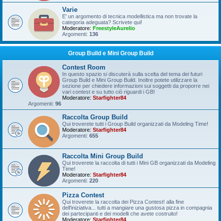
Varie
E' un argomento di tecnica modellistica ma non trovate la
categoria adeguata? Scrivete qui!
Moderatore:
FreestyleAurelio
Argomenti:
136
Group Build e Mini Group Build
Contest Room
In questo spazio si discuterà sulla scelta del tema dei futuri
Group Build e Mini Group Build. Inoltre potete utilizzare la
sezione per chiedere informazioni sui soggetti da proporre nei
vari contest e su tutto ciò riguardi i GB!
Moderatore:
Starfighter84
Argomenti:
96
Raccolta Group Build
Qui troverete tutti i Group Build organizzati da Modeling Time!
Moderatore:
Starfighter84
Argomenti:
655
Raccolta Mini Group Build
Qui troverete la raccolta di tutti i Mini GB organizzati da Modeling
Time!
Moderatore:
Starfighter84
Argomenti:
220
Pizza Contest
Qui troverete la raccolta dei Pizza Contest! alla fine
dell'iniziativa... tutti a mangiare una gustosa pizza in compagnia
dei partecipanti e dei modelli che avete costruito!
Moderatore:
Starfighter84