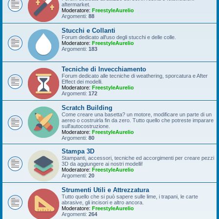
aftermarket.
Moderatore:
FreestyleAurelio
Argomenti:
88
Stucchi e Collanti
Forum dedicato all'uso degli stucchi e delle colle.
Moderatore:
FreestyleAurelio
Argomenti:
183
Tecniche di Invecchiamento
Forum dedicato alle tecniche di weathering, sporcatura e After
Effect dei modelli.
Moderatore:
FreestyleAurelio
Argomenti:
172
Scratch Building
Come creare una basetta? un motore, modificare un parte di un
aereo o costruirla fin da zero. Tutto quello che potreste imparare
sull'autocostruzione.
Moderatore:
FreestyleAurelio
Argomenti:
80
Stampa 3D
Stampanti, accessori, tecniche ed accorgimenti per creare pezzi
3D da aggiungere ai nostri modelli!
Moderatore:
FreestyleAurelio
Argomenti:
20
Strumenti Utili e Attrezzatura
Tutto quello che si può sapere sulle lime, i trapani, le carte
abrasive, gli incisori e altro ancora.
Moderatore:
FreestyleAurelio
Argomenti:
264