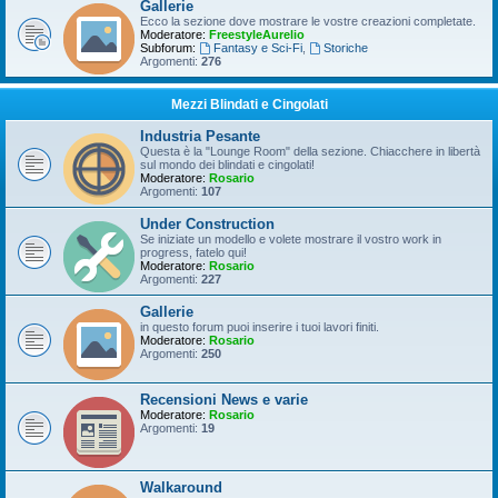
Gallerie
Ecco la sezione dove mostrare le vostre creazioni completate.
Moderatore:
FreestyleAurelio
Subforum:
Fantasy e Sci-Fi
,
Storiche
Argomenti:
276
Mezzi Blindati e Cingolati
Industria Pesante
Questa è la "Lounge Room" della sezione. Chiacchere in libertà
sul mondo dei blindati e cingolati!
Moderatore:
Rosario
Argomenti:
107
Under Construction
Se iniziate un modello e volete mostrare il vostro work in
progress, fatelo qui!
Moderatore:
Rosario
Argomenti:
227
Gallerie
in questo forum puoi inserire i tuoi lavori finiti.
Moderatore:
Rosario
Argomenti:
250
Recensioni News e varie
Moderatore:
Rosario
Argomenti:
19
Walkaround