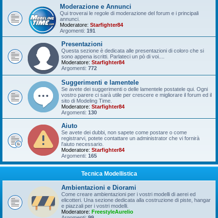
Moderazione e Annunci
Qui troverai le regole di moderazione del forum e i principali
annunci.
Moderatore:
Starfighter84
Argomenti:
191
Presentazioni
Questa sezione è dedicata alle presentazioni di coloro che si
sono appena iscritti. Parlateci un pò di voi....
Moderatore:
Starfighter84
Argomenti:
772
Suggerimenti e lamentele
Se avete dei suggerimenti o delle lamentele postatele qui. Ogni
vostro parere ci sarà utile per crescere e migliorare il forum ed il
sito di Modeling Time.
Moderatore:
Starfighter84
Argomenti:
130
Aiuto
Se avete dei dubbi, non sapete come postare o come
registrarvi, potete contattare un administrator che vi fornirà
l'aiuto necessario.
Moderatore:
Starfighter84
Argomenti:
165
Tecnica Modellistica
Ambientazioni e Diorami
Come creare ambientazioni per i vostri modelli di aerei ed
elicotteri. Una sezione dedicata alla costruzione di piste, hangar
e piazzali per i vostri modelli.
Moderatore:
FreestyleAurelio
Argomenti:
99