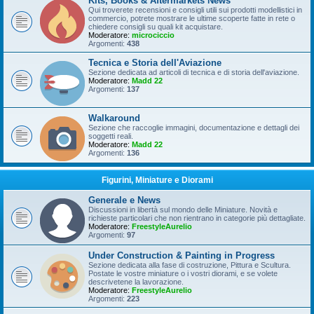
Kits, Books & Aftermarkets News
Qui troverete recensioni e consigli utili sui prodotti modellistici in
commercio, potrete mostrare le ultime scoperte fatte in rete o
chiedere consigli su quali kit acquistare.
Moderatore:
microciccio
Argomenti:
438
Tecnica e Storia dell'Aviazione
Sezione dedicata ad articoli di tecnica e di storia dell'aviazione.
Moderatore:
Madd 22
Argomenti:
137
Walkaround
Sezione che raccoglie immagini, documentazione e dettagli dei
soggetti reali.
Moderatore:
Madd 22
Argomenti:
136
Figurini, Miniature e Diorami
Generale e News
Discussioni in libertà sul mondo delle Miniature. Novità e
richieste particolari che non rientrano in categorie più dettagliate.
Moderatore:
FreestyleAurelio
Argomenti:
97
Under Construction & Painting in Progress
Sezione dedicata alla fase di costruzione, Pittura e Scultura.
Postate le vostre miniature o i vostri diorami, e se volete
descrivetene la lavorazione.
Moderatore:
FreestyleAurelio
Argomenti:
223