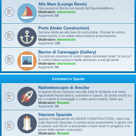
Alto Mare (Lounge Room)
Discussioni in libertà sul mondo del Navimodellismo.
Moderatore:
microciccio
Argomenti:
59
Porto (Under Construction)
Sezione dedicata alla fase di costruzione. Postate le vostre
imbarcazioni, e se volete descrivetene la lavorazione.
Moderatore:
microciccio
Argomenti:
116
Bacino di Carenaggio (Gallery)
Qui potrete mostrare le vostre opere terminate! tirate "in secca"
le vostre imbarcazioni e fatele ammirare a tutti gli utenti.
Moderatore:
microciccio
Argomenti:
59
Astronavi e Spazio
Radiotelescopio di Arecibo
In questo forum saranno raccolte tutte le richieste e le news
riguardanti fantascienza, astronavi e spazio. Se avete novità su
kit o scatole di montaggio o volete avere notizie, fatelo qui.
Moderatore:
Rosario
Argomenti:
24
Stazione Spaziale
questa è l'equivalente di UNDER CONSTRUCTION. Visto che
sulla Stazione Spaziale si condurranno esperimenti, è giusto che
in questo sub-forum si presentino i nostri work in progress e le
prove delle nostre costruzioni.
Moderatore:
Rosario