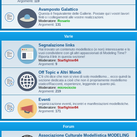
Argomenti:
119
Avamposto Galattico
Questa è l'equivalente delle Gallerie. Postate qui i vostri lavori
finiti o i collegamenti alle vostre realizzazioni.
Moderatore:
Rosario
Argomenti:
131
Varie
Segnalazione links
Hai trovato un contenuto modellistico (e non) interessante e lo
vuoi condividere con gli altri appassionati di Modeling Time?
Riporta il link in questa sezione!
Moderatore:
Starfighter84
Argomenti:
9
Off Topic e Altri Mondi
C'è chi dice che non si vive di solo modellismo... ecco quindi la
sezione dedicata a cioè che non è propriamente modellismo
statico!Racconti, esperienze, leggende e quanto più.
Moderatore:
microciccio
Argomenti:
219
Eventi
organizzazione eventi, incontri e manifestazioni modellistiche.
Moderatore:
Starfighter84
Argomenti:
171
Forum
Associazione Culturale Modellistica MODELING