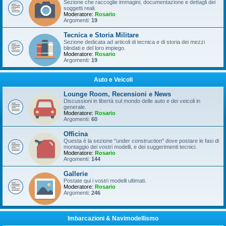
Sezione che raccoglie immagini, documentazione e dettagli dei
soggetti reali.
Moderatore:
Rosario
Argomenti:
19
Tecnica e Storia Militare
Sezione dedicata ad articoli di tecnica e di storia dei mezzi
blindati e del loro impiego.
Moderatore:
Rosario
Argomenti:
19
Auto e Veicoli
Lounge Room, Recensioni e News
Discussioni in libertà sul mondo delle auto e dei veicoli in
generale.
Moderatore:
Rosario
Argomenti:
60
Officina
Questa è la sezione "under construction" dove postare le fasi di
montaggio dei vostri modelli, e dei suggerimenti tecnici.
Moderatore:
Rosario
Argomenti:
144
Gallerie
Postate qui i vostri modelli ultimati.
Moderatore:
Rosario
Argomenti:
246
Imbarcazioni & Navimodellismo