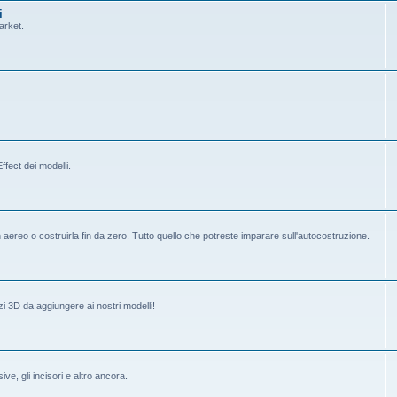
i
arket.
fect dei modelli.
ereo o costruirla fin da zero. Tutto quello che potreste imparare sull'autocostruzione.
i 3D da aggiungere ai nostri modelli!
ive, gli incisori e altro ancora.