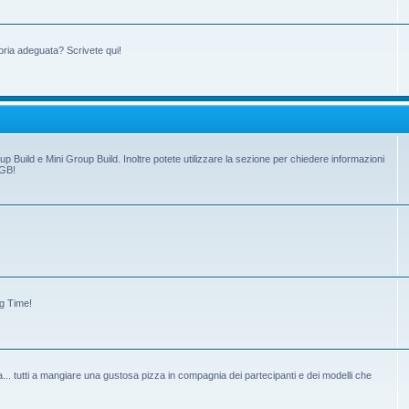
oria adeguata? Scrivete qui!
up Build e Mini Group Build. Inoltre potete utilizzare la sezione per chiedere informazioni
 GB!
ng Time!
tiva... tutti a mangiare una gustosa pizza in compagnia dei partecipanti e dei modelli che