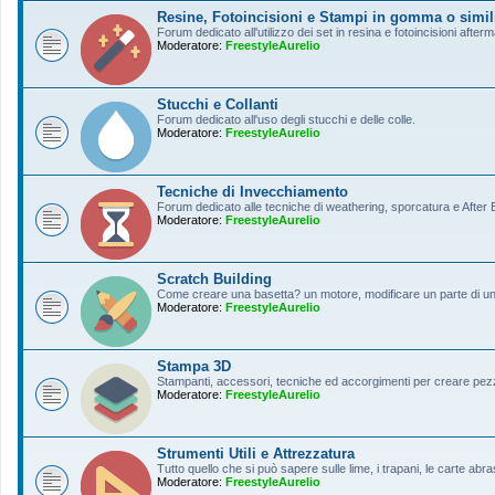
Resine, Fotoincisioni e Stampi in gomma o simil
Forum dedicato all'utilizzo dei set in resina e fotoincisioni afterm
Moderatore:
FreestyleAurelio
Stucchi e Collanti
Forum dedicato all'uso degli stucchi e delle colle.
Moderatore:
FreestyleAurelio
Tecniche di Invecchiamento
Forum dedicato alle tecniche di weathering, sporcatura e After Ef
Moderatore:
FreestyleAurelio
Scratch Building
Come creare una basetta? un motore, modificare un parte di un a
Moderatore:
FreestyleAurelio
Stampa 3D
Stampanti, accessori, tecniche ed accorgimenti per creare pezz
Moderatore:
FreestyleAurelio
Strumenti Utili e Attrezzatura
Tutto quello che si può sapere sulle lime, i trapani, le carte abras
Moderatore:
FreestyleAurelio