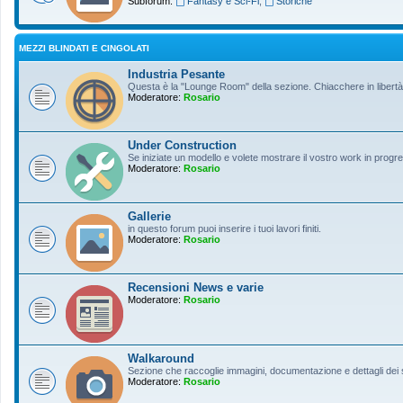
Subforum:
Fantasy e Sci-Fi
,
Storiche
MEZZI BLINDATI E CINGOLATI
Industria Pesante
Questa è la "Lounge Room" della sezione. Chiacchere in libertà s
Moderatore:
Rosario
Under Construction
Se iniziate un modello e volete mostrare il vostro work in progres
Moderatore:
Rosario
Gallerie
in questo forum puoi inserire i tuoi lavori finiti.
Moderatore:
Rosario
Recensioni News e varie
Moderatore:
Rosario
Walkaround
Sezione che raccoglie immagini, documentazione e dettagli dei so
Moderatore:
Rosario