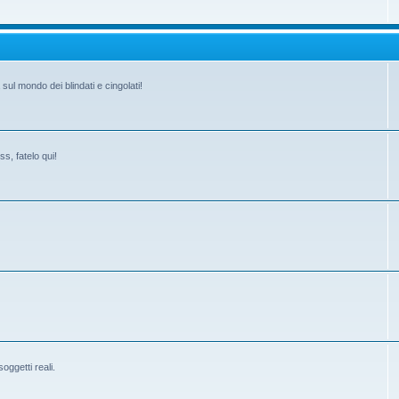
ul mondo dei blindati e cingolati!
s, fatelo qui!
ggetti reali.