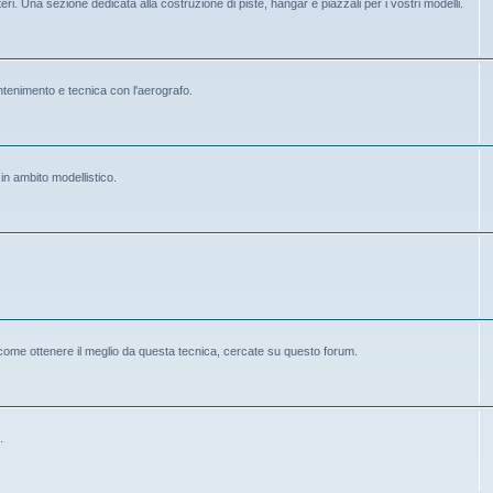
eri. Una sezione dedicata alla costruzione di piste, hangar e piazzali per i vostri modelli.
mantenimento e tecnica con l'aerografo.
 in ambito modellistico.
 come ottenere il meglio da questa tecnica, cercate su questo forum.
.