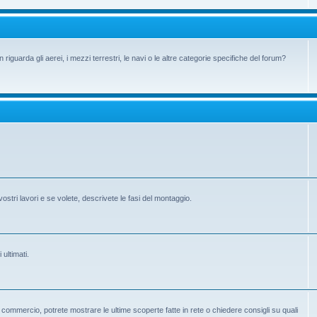
iguarda gli aerei, i mezzi terrestri, le navi o le altre categorie specifiche del forum?
vostri lavori e se volete, descrivete le fasi del montaggio.
 ultimati.
 in commercio, potrete mostrare le ultime scoperte fatte in rete o chiedere consigli su quali