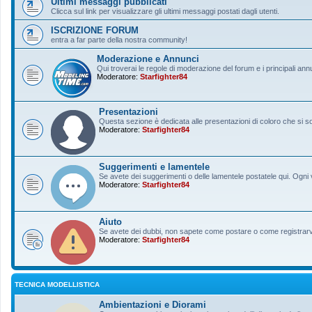
Ultimi messaggi pubblicati
Clicca sul link per visualizzare gli ultimi messaggi postati dagli utenti.
ISCRIZIONE FORUM
entra a far parte della nostra community!
Moderazione e Annunci
Qui troverai le regole di moderazione del forum e i principali ann
Moderatore:
Starfighter84
Presentazioni
Questa sezione è dedicata alle presentazioni di coloro che si sono
Moderatore:
Starfighter84
Suggerimenti e lamentele
Se avete dei suggerimenti o delle lamentele postatele qui. Ogni v
Moderatore:
Starfighter84
Aiuto
Se avete dei dubbi, non sapete come postare o come registrarvi, 
Moderatore:
Starfighter84
TECNICA MODELLISTICA
Ambientazioni e Diorami