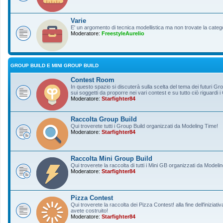
Varie
E' un argomento di tecnica modellistica ma non trovate la categ
Moderatore:
FreestyleAurelio
GROUP BUILD E MINI GROUP BUILD
Contest Room
In questo spazio si discuterà sulla scelta del tema dei futuri Gro
sui soggetti da proporre nei vari contest e su tutto ciò riguardi i
Moderatore:
Starfighter84
Raccolta Group Build
Qui troverete tutti i Group Build organizzati da Modeling Time!
Moderatore:
Starfighter84
Raccolta Mini Group Build
Qui troverete la raccolta di tutti i Mini GB organizzati da Modeli
Moderatore:
Starfighter84
Pizza Contest
Qui troverete la raccolta dei Pizza Contest! alla fine dell'inizia
avete costruito!
Moderatore:
Starfighter84