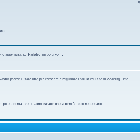
R
unci.
 appena iscritti. Parlateci un pò di voi....
ostro parere ci sarà utile per crescere e migliorare il forum ed il sito di Modeling Time.
potete contattare un administrator che vi fornirà l'aiuto necessario.