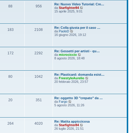
o
l
s
Re: Nuovo Video Tutorial: Cre…
t
88
956
s
V
da
Starfighter84
i
a
e
15 aprile 2025, 9:01
m
g
d
o
g
i
m
i
u
e
o
l
s
Re: Colla giusta per il caso …
t
183
2108
s
V
da
PaoloD
i
a
e
16 giugno 2026, 19:12
m
g
d
o
g
i
m
i
u
e
o
l
s
Re: Gessetti per artisti - qu…
t
172
2292
s
V
da
microciccio
i
a
e
8 agosto 2026, 18:48
m
g
d
o
g
i
m
i
u
e
o
l
s
Re: Plasticard: domanda esist…
t
80
1042
s
V
da
FreestyleAurelio
i
a
e
20 febbraio 2026, 23:57
m
g
d
o
g
i
m
i
u
e
o
l
s
Re: oggetto 3D "crepato" da …
t
20
351
s
V
da
Fargo
i
a
e
5 agosto 2026, 11:26
m
g
d
o
g
i
m
i
u
e
o
l
s
Re: Matita appiccicosa
t
264
4020
s
V
da
Starfighter84
i
a
e
26 luglio 2026, 21:51
m
g
d