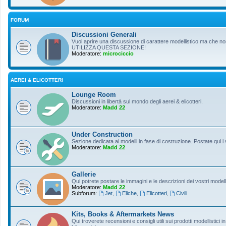
FORUM
Discussioni Generali
Vuoi aprire una discussione di carattere modellistico ma che non r
UTILIZZA QUESTA SEZIONE!
Moderatore:
microciccio
AEREI & ELICOTTERI
Lounge Room
Discussioni in libertà sul mondo degli aerei & elicotteri.
Moderatore:
Madd 22
Under Construction
Sezione dedicata ai modelli in fase di costruzione. Postate qui i 
Moderatore:
Madd 22
Gallerie
Qui potrete postare le immagini e le descrizioni dei vostri modelli
Moderatore:
Madd 22
Subforum:
Jet
,
Eliche
,
Elicotteri
,
Civili
Kits, Books & Aftermarkets News
Qui troverete recensioni e consigli utili sui prodotti modellistici