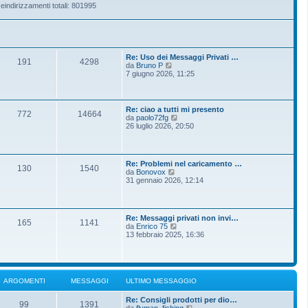
eindirizzamenti totali: 801995
Re: Uso dei Messaggi Privati …
191
4298
V
da
Bruno P
e
7 giugno 2026, 11:25
d
i
u
l
Re: ciao a tutti mi presento
772
14664
t
V
da
paolo72fg
i
e
26 luglio 2026, 20:50
m
d
o
i
m
u
e
l
Re: Problemi nel caricamento …
s
t
130
1540
V
da
Bonovox
s
i
e
31 gennaio 2026, 12:14
a
m
d
g
o
i
g
m
u
i
e
l
o
s
Re: Messaggi privati non invi…
t
165
1141
s
V
da
Enrico 75
i
a
e
13 febbraio 2025, 16:36
m
g
d
o
g
i
m
i
u
e
o
l
s
t
s
ARGOMENTI
MESSAGGI
ULTIMO MESSAGGIO
i
a
m
g
Re: Consigli prodotti per dio…
o
g
99
1391
V
da
flyman_fishing
m