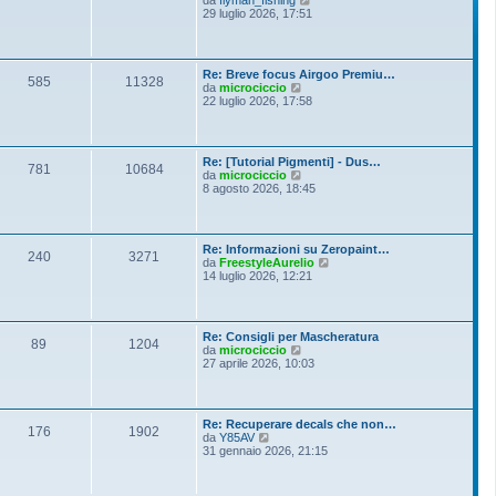
i
e
29 luglio 2026, 17:51
e
o
d
s
i
s
u
a
l
g
Re: Breve focus Airgoo Premiu…
t
g
585
11328
V
da
microciccio
i
i
e
22 luglio 2026, 17:58
m
o
d
o
i
m
u
e
l
s
Re: [Tutorial Pigmenti] - Dus…
t
781
10684
s
V
da
microciccio
i
a
e
8 agosto 2026, 18:45
m
g
d
o
g
i
m
i
u
e
o
l
s
Re: Informazioni su Zeropaint…
t
240
3271
s
V
da
FreestyleAurelio
i
a
e
14 luglio 2026, 12:21
m
g
d
o
g
i
m
i
u
e
o
l
s
Re: Consigli per Mascheratura
t
89
1204
s
V
da
microciccio
i
a
e
27 aprile 2026, 10:03
m
g
d
o
g
i
m
i
u
e
o
l
s
Re: Recuperare decals che non…
t
176
1902
s
V
da
Y85AV
i
a
e
31 gennaio 2026, 21:15
m
g
d
o
g
i
m
i
u
e