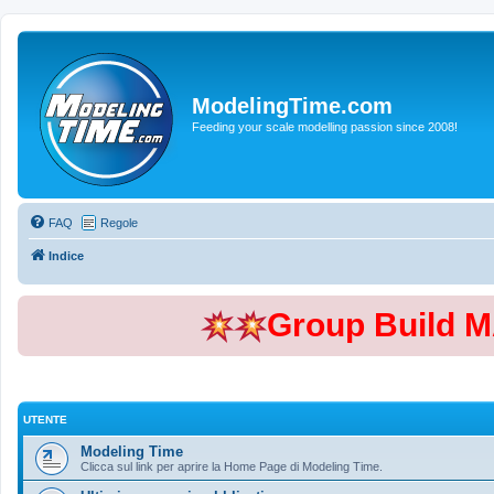
ModelingTime.com
Feeding your scale modelling passion since 2008!
FAQ
Regole
Indice
Group Build 
UTENTE
Modeling Time
Clicca sul link per aprire la Home Page di Modeling Time.