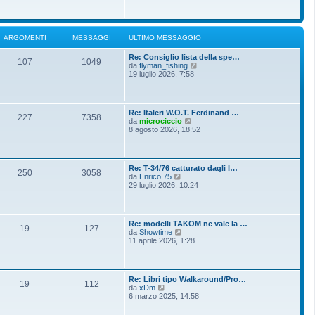
o
g
i
m
i
u
e
o
l
s
t
s
ARGOMENTI
MESSAGGI
ULTIMO MESSAGGIO
i
a
m
g
Re: Consiglio lista della spe…
o
g
107
1049
V
da
flyman_fishing
m
i
e
19 luglio 2026, 7:58
e
o
d
s
i
s
u
a
l
g
Re: Italeri W.O.T. Ferdinand …
t
g
227
7358
V
da
microciccio
i
i
e
8 agosto 2026, 18:52
m
o
d
o
i
m
u
e
l
s
Re: T-34/76 catturato dagli I…
t
250
3058
s
V
da
Enrico 75
i
a
e
29 luglio 2026, 10:24
m
g
d
o
g
i
m
i
u
e
o
l
s
Re: modelli TAKOM ne vale la …
t
19
127
s
V
da
Showtime
i
a
e
11 aprile 2026, 1:28
m
g
d
o
g
i
m
i
u
e
o
l
s
Re: Libri tipo Walkaround/Pro…
t
19
112
s
V
da
xDm
i
a
e
6 marzo 2025, 14:58
m
g
d
o
g
i