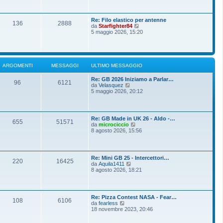
o
g
i
m
i
u
e
o
l
s
Re: Filo elastico per antenne
t
136
2888
s
V
da
Starfighter84
i
a
e
5 maggio 2026, 15:20
m
g
d
o
g
i
m
i
u
e
o
l
s
t
s
ARGOMENTI
MESSAGGI
ULTIMO MESSAGGIO
i
a
m
g
Re: GB 2026 Iniziamo a Parlar…
o
g
96
6121
V
da
Velasquez
m
i
e
5 maggio 2026, 20:12
e
o
d
s
i
s
u
a
l
g
Re: GB Made in UK 26 - Aldo -…
t
g
655
51571
V
da
microciccio
i
i
e
8 agosto 2026, 15:56
m
o
d
o
i
m
u
e
l
s
Re: Mini GB 25 - Intercettori…
t
220
16425
s
V
da
Aquila1411
i
a
e
8 agosto 2026, 18:21
m
g
d
o
g
i
m
i
u
e
o
l
s
Re: Pizza Contest NASA - Fear…
t
108
6106
s
V
da
fearless
i
a
e
18 novembre 2023, 20:46
m
g
d
o
g
i
m