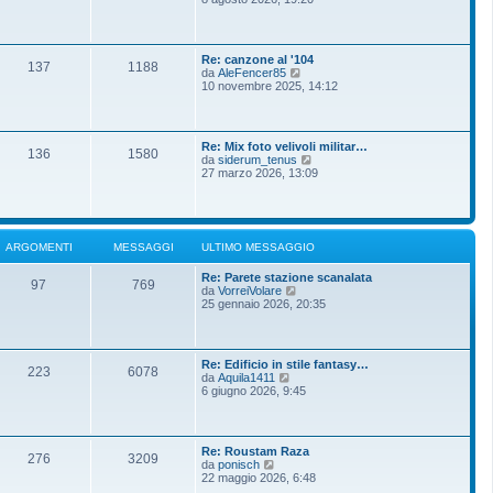
m
g
d
o
g
i
m
i
u
e
o
l
s
Re: canzone al '104
t
137
1188
s
V
da
AleFencer85
i
a
e
10 novembre 2025, 14:12
m
g
d
o
g
i
m
i
u
e
o
l
s
Re: Mix foto velivoli militar…
t
136
1580
s
V
da
siderum_tenus
i
a
e
27 marzo 2026, 13:09
m
g
d
o
g
i
m
i
u
e
o
l
s
t
s
ARGOMENTI
MESSAGGI
ULTIMO MESSAGGIO
i
a
m
g
Re: Parete stazione scanalata
o
g
97
769
V
da
VorreiVolare
m
i
e
25 gennaio 2026, 20:35
e
o
d
s
i
s
u
a
l
g
Re: Edificio in stile fantasy…
t
g
223
6078
V
da
Aquila1411
i
i
e
6 giugno 2026, 9:45
m
o
d
o
i
m
u
e
l
s
Re: Roustam Raza
t
276
3209
s
V
da
ponisch
i
a
e
22 maggio 2026, 6:48
m
g
d