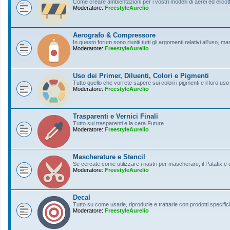
Come creare ambientazioni per i vostri modelli di aerei ed elicott
Moderatore:
FreestyleAurelio
Aerografo & Compressore
In questo forum sono riuniti tutti gli argomenti relativi all'uso, 
Moderatore:
FreestyleAurelio
Uso dei Primer, Diluenti, Colori e Pigmenti
Tutto quello che vorrete sapere sui colori i pigmenti e il loro uso
Moderatore:
FreestyleAurelio
Trasparenti e Vernici Finali
Tutto sui trasparenti e la cera Future.
Moderatore:
FreestyleAurelio
Mascherature e Stencil
Se cercate come utilizzare i nastri per mascherare, il Patafix e
Moderatore:
FreestyleAurelio
Decal
Tutto su come usarle, riprodurle e trattarle con prodotti specifici
Moderatore:
FreestyleAurelio