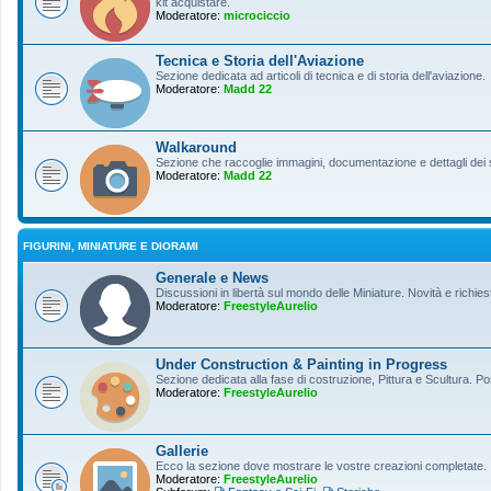
kit acquistare.
Moderatore:
microciccio
Tecnica e Storia dell'Aviazione
Sezione dedicata ad articoli di tecnica e di storia dell'aviazione.
Moderatore:
Madd 22
Walkaround
Sezione che raccoglie immagini, documentazione e dettagli dei so
Moderatore:
Madd 22
FIGURINI, MINIATURE E DIORAMI
Generale e News
Discussioni in libertà sul mondo delle Miniature. Novità e richiest
Moderatore:
FreestyleAurelio
Under Construction & Painting in Progress
Sezione dedicata alla fase di costruzione, Pittura e Scultura. Po
Moderatore:
FreestyleAurelio
Gallerie
Ecco la sezione dove mostrare le vostre creazioni completate.
Moderatore:
FreestyleAurelio