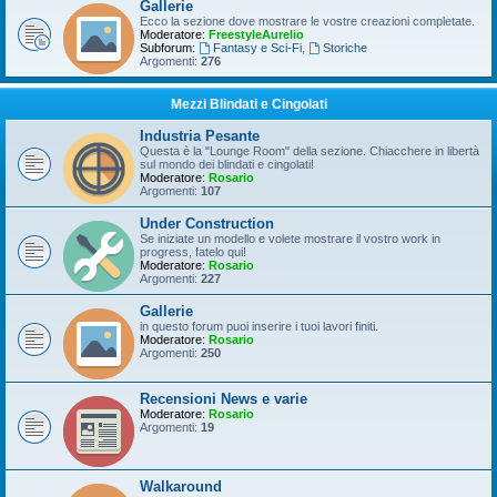
Gallerie
Ecco la sezione dove mostrare le vostre creazioni completate.
Moderatore:
FreestyleAurelio
Subforum:
Fantasy e Sci-Fi
,
Storiche
Argomenti:
276
Mezzi Blindati e Cingolati
Industria Pesante
Questa è la "Lounge Room" della sezione. Chiacchere in libertà
sul mondo dei blindati e cingolati!
Moderatore:
Rosario
Argomenti:
107
Under Construction
Se iniziate un modello e volete mostrare il vostro work in
progress, fatelo qui!
Moderatore:
Rosario
Argomenti:
227
Gallerie
in questo forum puoi inserire i tuoi lavori finiti.
Moderatore:
Rosario
Argomenti:
250
Recensioni News e varie
Moderatore:
Rosario
Argomenti:
19
Walkaround