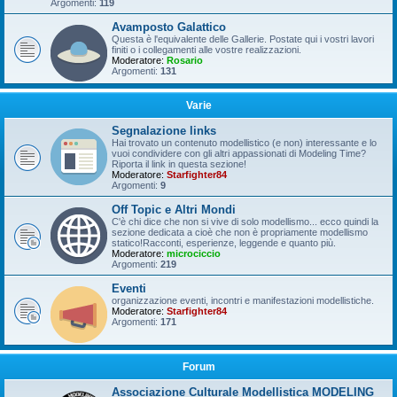
Argomenti:
119
Avamposto Galattico
Questa è l'equivalente delle Gallerie. Postate qui i vostri lavori
finiti o i collegamenti alle vostre realizzazioni.
Moderatore:
Rosario
Argomenti:
131
Varie
Segnalazione links
Hai trovato un contenuto modellistico (e non) interessante e lo
vuoi condividere con gli altri appassionati di Modeling Time?
Riporta il link in questa sezione!
Moderatore:
Starfighter84
Argomenti:
9
Off Topic e Altri Mondi
C'è chi dice che non si vive di solo modellismo... ecco quindi la
sezione dedicata a cioè che non è propriamente modellismo
statico!Racconti, esperienze, leggende e quanto più.
Moderatore:
microciccio
Argomenti:
219
Eventi
organizzazione eventi, incontri e manifestazioni modellistiche.
Moderatore:
Starfighter84
Argomenti:
171
Forum
Associazione Culturale Modellistica MODELING