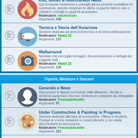
Kits, Books & Aftermarkets News
Qui troverete recensioni e consigli utili sui prodotti modellistici in
commercio, potrete mostrare le ultime scoperte fatte in rete o
chiedere consigli su quali kit acquistare.
Moderatore:
microciccio
Argomenti:
438
Tecnica e Storia dell'Aviazione
Sezione dedicata ad articoli di tecnica e di storia dell'aviazione.
Moderatore:
Madd 22
Argomenti:
137
Walkaround
Sezione che raccoglie immagini, documentazione e dettagli dei
soggetti reali.
Moderatore:
Madd 22
Argomenti:
136
Figurini, Miniature e Diorami
Generale e News
Discussioni in libertà sul mondo delle Miniature. Novità e
richieste particolari che non rientrano in categorie più dettagliate.
Moderatore:
FreestyleAurelio
Argomenti:
97
Under Construction & Painting in Progress
Sezione dedicata alla fase di costruzione, Pittura e Scultura.
Postate le vostre miniature o i vostri diorami, e se volete
descrivetene la lavorazione.
Moderatore:
FreestyleAurelio
Argomenti:
223