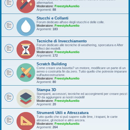
aftermarket.
Moderatore:
FreestyleAurelio
Argomenti:
88
Stucchi e Collanti
Forum dedicato all'uso degli stucchi e delle colle.
Moderatore:
FreestyleAurelio
Argomenti:
183
Tecniche di Invecchiamento
Forum dedicato alle tecniche di weathering, sporcatura e After
Effect dei modelli.
Moderatore:
FreestyleAurelio
Argomenti:
172
Scratch Building
Come creare una basetta? un motore, modificare un parte di un
aereo o costruirla fin da zero. Tutto quello che potreste imparare
sull'autocostruzione.
Moderatore:
FreestyleAurelio
Argomenti:
80
Stampa 3D
Stampanti, accessori, tecniche ed accorgimenti per creare pezzi
3D da aggiungere ai nostri modelli!
Moderatore:
FreestyleAurelio
Argomenti:
20
Strumenti Utili e Attrezzatura
Tutto quello che si può sapere sulle lime, i trapani, le carte
abrasive, gli incisori e altro ancora.
Moderatore:
FreestyleAurelio
Argomenti:
264