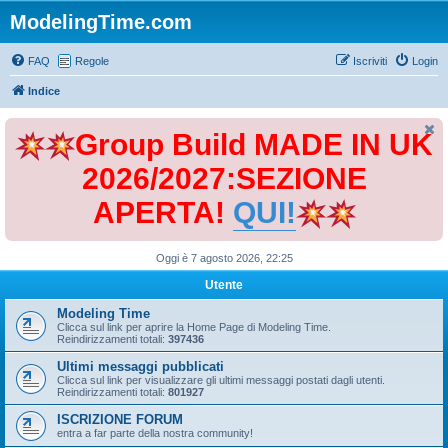
ModelingTime.com
FAQ
Regole
Iscriviti
Login
Indice
Group Build MADE IN UK
2026/2027:SEZIONE
APERTA!
QUI!
Oggi è 7 agosto 2026, 22:25
Utente
Modeling Time
Clicca sul link per aprire la Home Page di Modeling Time.
Reindirizzamenti totali:
397436
Ultimi messaggi pubblicati
Clicca sul link per visualizzare gli ultimi messaggi postati dagli utenti.
Reindirizzamenti totali:
801927
ISCRIZIONE FORUM
entra a far parte della nostra community!