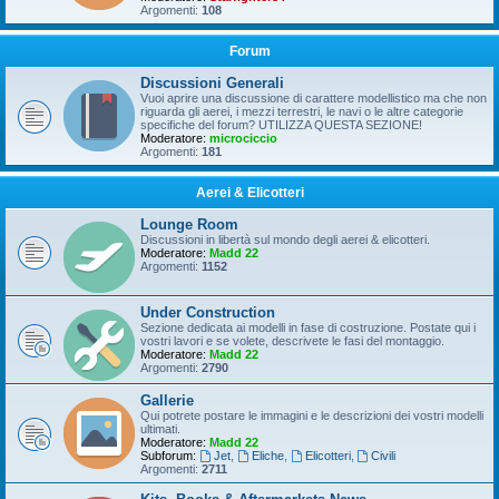
Argomenti:
108
Forum
Discussioni Generali
Vuoi aprire una discussione di carattere modellistico ma che non
riguarda gli aerei, i mezzi terrestri, le navi o le altre categorie
specifiche del forum? UTILIZZA QUESTA SEZIONE!
Moderatore:
microciccio
Argomenti:
181
Aerei & Elicotteri
Lounge Room
Discussioni in libertà sul mondo degli aerei & elicotteri.
Moderatore:
Madd 22
Argomenti:
1152
Under Construction
Sezione dedicata ai modelli in fase di costruzione. Postate qui i
vostri lavori e se volete, descrivete le fasi del montaggio.
Moderatore:
Madd 22
Argomenti:
2790
Gallerie
Qui potrete postare le immagini e le descrizioni dei vostri modelli
ultimati.
Moderatore:
Madd 22
Subforum:
Jet
,
Eliche
,
Elicotteri
,
Civili
Argomenti:
2711