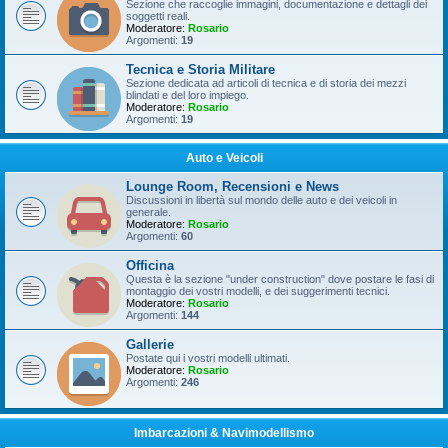
Sezione che raccoglie immagini, documentazione e dettagli dei
soggetti reali.
Moderatore:
Rosario
Argomenti:
19
Tecnica e Storia Militare
Sezione dedicata ad articoli di tecnica e di storia dei mezzi
blindati e del loro impiego.
Moderatore:
Rosario
Argomenti:
19
Auto e Veicoli
Lounge Room, Recensioni e News
Discussioni in libertà sul mondo delle auto e dei veicoli in
generale.
Moderatore:
Rosario
Argomenti:
60
Officina
Questa è la sezione "under construction" dove postare le fasi di
montaggio dei vostri modelli, e dei suggerimenti tecnici.
Moderatore:
Rosario
Argomenti:
144
Gallerie
Postate qui i vostri modelli ultimati.
Moderatore:
Rosario
Argomenti:
246
Imbarcazioni & Navimodellismo