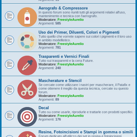
Aerografo & Compressore
In questo forum sono riuniti tutti gli argomenti relativi all'uso,
mantenimento e tecnica con l'aerografo.
Moderatore:
FreestyleAurelio
Argomenti:
585
Uso dei Primer, Diluenti, Colori e Pigmenti
Tutto quello che vorrete sapere sui colori i pigmenti e il loro uso
in ambito modellistico.
Moderatore:
FreestyleAurelio
Argomenti:
781
Trasparenti e Vernici Finali
Tutto sui trasparenti e la cera Future.
Moderatore:
FreestyleAurelio
Argomenti:
240
Mascherature e Stencil
Se cercate come utilizzare i nastri per mascherare, il Patafix e
come ottenere il meglio da questa tecnica, cercate su questo
forum.
Moderatore:
FreestyleAurelio
Argomenti:
89
Decal
Tutto su come usarle, riprodurle e trattarle con prodotti specifici.
Moderatore:
FreestyleAurelio
Argomenti:
176
Resine, Fotoincisioni e Stampi in gomma o simili
Forum dedicato all'utilizzo dei set in resina e fotoincisioni