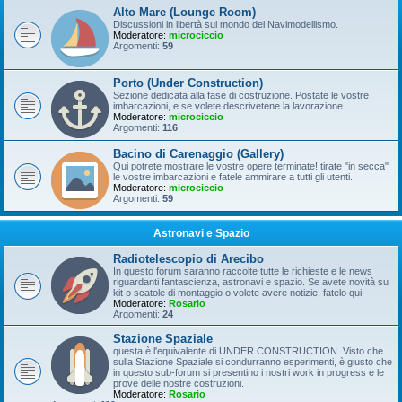
Alto Mare (Lounge Room)
Discussioni in libertà sul mondo del Navimodellismo.
Moderatore:
microciccio
Argomenti:
59
Porto (Under Construction)
Sezione dedicata alla fase di costruzione. Postate le vostre
imbarcazioni, e se volete descrivetene la lavorazione.
Moderatore:
microciccio
Argomenti:
116
Bacino di Carenaggio (Gallery)
Qui potrete mostrare le vostre opere terminate! tirate "in secca"
le vostre imbarcazioni e fatele ammirare a tutti gli utenti.
Moderatore:
microciccio
Argomenti:
59
Astronavi e Spazio
Radiotelescopio di Arecibo
In questo forum saranno raccolte tutte le richieste e le news
riguardanti fantascienza, astronavi e spazio. Se avete novità su
kit o scatole di montaggio o volete avere notizie, fatelo qui.
Moderatore:
Rosario
Argomenti:
24
Stazione Spaziale
questa è l'equivalente di UNDER CONSTRUCTION. Visto che
sulla Stazione Spaziale si condurranno esperimenti, è giusto che
in questo sub-forum si presentino i nostri work in progress e le
prove delle nostre costruzioni.
Moderatore:
Rosario