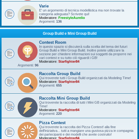
Varie
E' un argomento di tecnica modellistica ma non trovate la
categoria adeguata? Scrivete qui!
Moderatore:
FreestyleAurelio
Argomenti:
136
Group Build e Mini Group Build
Contest Room
In questo spazio si discuterà sulla scelta del tema dei futuri
Group Build e Mini Group Build. Inoltre potete utilizzare la
sezione per chiedere informazioni sui soggetti da proporre nei
vari contest e su tutto ciò riguardi i GB!
Moderatore:
Starfighter84
Argomenti:
96
Raccolta Group Build
Qui troverete tutti i Group Build organizzati da Modeling Time!
Moderatore:
Starfighter84
Argomenti:
655
Raccolta Mini Group Build
Qui troverete la raccolta di tutti i Mini GB organizzati da Modeling
Time!
Moderatore:
Starfighter84
Argomenti:
220
Pizza Contest
Qui troverete la raccolta dei Pizza Contest! alla fine
dell'iniziativa... tutti a mangiare una gustosa pizza in compagnia
dei partecipanti e dei modelli che avete costruito!
Moderatore:
Starfighter84