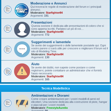
Moderazione e Annunci
Qui troverai le regole di moderazione del forum e i principali
annunci.
Moderatore:
Starfighter84
Argomenti:
191
Presentazioni
Questa sezione è dedicata alle presentazioni di coloro che si
sono appena iscritti. Parlateci un pò di voi....
Moderatore:
Starfighter84
Argomenti:
772
Suggerimenti e lamentele
Se avete dei suggerimenti o delle lamentele postatele qui. Ogni
vostro parere ci sarà utile per crescere e migliorare il forum ed il
sito di Modeling Time.
Moderatore:
Starfighter84
Argomenti:
130
Aiuto
Se avete dei dubbi, non sapete come postare o come
registrarvi, potete contattare un administrator che vi fornirà
l'aiuto necessario.
Moderatore:
Starfighter84
Argomenti:
165
Tecnica Modellistica
Ambientazioni e Diorami
Come creare ambientazioni per i vostri modelli di aerei ed
elicotteri. Una sezione dedicata alla costruzione di piste, hangar
e piazzali per i vostri modelli.
Moderatore:
FreestyleAurelio
Argomenti:
99