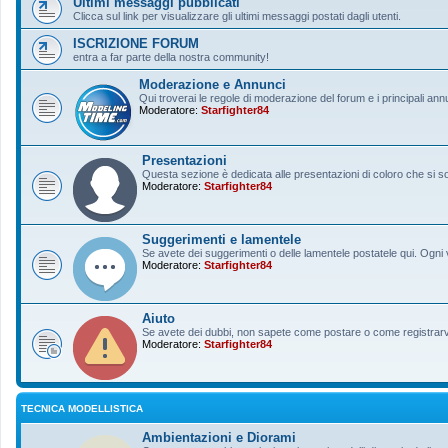
Ultimi messaggi pubblicati
Clicca sul link per visualizzare gli ultimi messaggi postati dagli utenti.
ISCRIZIONE FORUM
entra a far parte della nostra community!
Moderazione e Annunci
Qui troverai le regole di moderazione del forum e i principali ann
Moderatore:
Starfighter84
Presentazioni
Questa sezione è dedicata alle presentazioni di coloro che si sono
Moderatore:
Starfighter84
Suggerimenti e lamentele
Se avete dei suggerimenti o delle lamentele postatele qui. Ogni v
Moderatore:
Starfighter84
Aiuto
Se avete dei dubbi, non sapete come postare o come registrarvi, 
Moderatore:
Starfighter84
TECNICA MODELLISTICA
Ambientazioni e Diorami