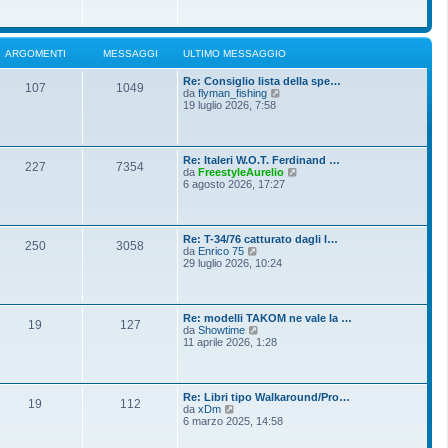
o
g
i
m
i
u
e
o
l
s
t
s
ARGOMENTI
MESSAGGI
ULTIMO MESSAGGIO
i
a
m
g
Re: Consiglio lista della spe…
o
g
107
1049
V
da
flyman_fishing
m
i
e
19 luglio 2026, 7:58
e
o
d
s
i
s
u
a
l
g
Re: Italeri W.O.T. Ferdinand …
t
g
227
7354
V
da
FreestyleAurelio
i
i
e
6 agosto 2026, 17:27
m
o
d
o
i
m
u
e
l
s
Re: T-34/76 catturato dagli I…
t
250
3058
s
V
da
Enrico 75
i
a
e
29 luglio 2026, 10:24
m
g
d
o
g
i
m
i
u
e
o
l
s
Re: modelli TAKOM ne vale la …
t
19
127
s
V
da
Showtime
i
a
e
11 aprile 2026, 1:28
m
g
d
o
g
i
m
i
u
e
o
l
s
Re: Libri tipo Walkaround/Pro…
t
19
112
s
V
da
xDm
i
a
e
6 marzo 2025, 14:58
m
g
d
o
g
i