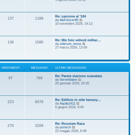
m
g
d
o
g
i
m
i
u
e
o
l
s
Re: canzone al '104
t
137
1188
s
V
da
AleFencer85
i
a
e
10 novembre 2025, 14:12
m
g
d
o
g
i
m
i
u
e
o
l
s
Re: Mix foto velivoli militar…
t
136
1580
s
V
da
siderum_tenus
i
a
e
27 marzo 2026, 13:09
m
g
d
o
g
i
m
i
u
e
o
l
s
t
s
ARGOMENTI
MESSAGGI
ULTIMO MESSAGGIO
i
a
m
g
Re: Parete stazione scanalata
o
g
97
769
V
da
VorreiVolare
m
i
e
25 gennaio 2026, 20:35
e
o
d
s
i
s
u
a
l
g
Re: Edificio in stile fantasy…
t
g
223
6078
V
da
Aquila1411
i
i
e
6 giugno 2026, 9:45
m
o
d
o
i
m
u
e
l
s
Re: Roustam Raza
t
276
3209
s
V
da
ponisch
i
a
e
22 maggio 2026, 6:48
m
g
d