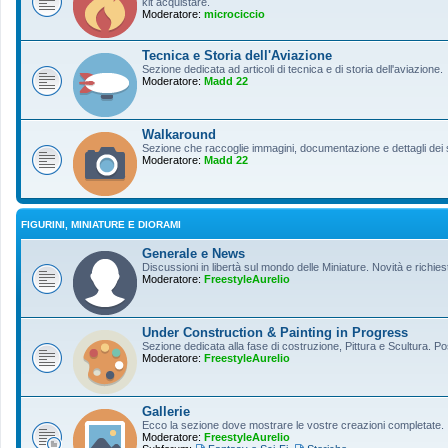
kit acquistare.
Moderatore:
microciccio
Tecnica e Storia dell'Aviazione
Sezione dedicata ad articoli di tecnica e di storia dell'aviazione.
Moderatore:
Madd 22
Walkaround
Sezione che raccoglie immagini, documentazione e dettagli dei so
Moderatore:
Madd 22
FIGURINI, MINIATURE E DIORAMI
Generale e News
Discussioni in libertà sul mondo delle Miniature. Novità e richiest
Moderatore:
FreestyleAurelio
Under Construction & Painting in Progress
Sezione dedicata alla fase di costruzione, Pittura e Scultura. Po
Moderatore:
FreestyleAurelio
Gallerie
Ecco la sezione dove mostrare le vostre creazioni completate.
Moderatore:
FreestyleAurelio