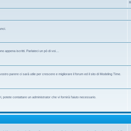
R
unci.
 appena iscritti. Parlateci un pò di voi....
ostro parere ci sarà utile per crescere e migliorare il forum ed il sito di Modeling Time.
potete contattare un administrator che vi fornirà l'aiuto necessario.