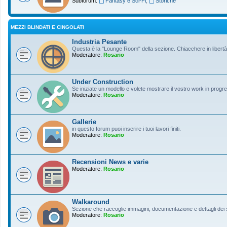
Subforum:
Fantasy e Sci-Fi
,
Storiche
MEZZI BLINDATI E CINGOLATI
Industria Pesante
Questa è la "Lounge Room" della sezione. Chiacchere in libertà s
Moderatore:
Rosario
Under Construction
Se iniziate un modello e volete mostrare il vostro work in progres
Moderatore:
Rosario
Gallerie
in questo forum puoi inserire i tuoi lavori finiti.
Moderatore:
Rosario
Recensioni News e varie
Moderatore:
Rosario
Walkaround
Sezione che raccoglie immagini, documentazione e dettagli dei so
Moderatore:
Rosario