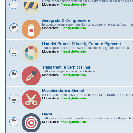
Come creare ambientazioni per i vostri modelli di aerei ed elicott
Moderatore:
FreestyleAurelio
Aerografo & Compressore
In questo forum sono riuniti tutti gli argomenti relativi all'uso, 
Moderatore:
FreestyleAurelio
Uso dei Primer, Diluenti, Colori e Pigmenti
Tutto quello che vorrete sapere sui colori i pigmenti e il loro uso
Moderatore:
FreestyleAurelio
Trasparenti e Vernici Finali
Tutto sui trasparenti e la cera Future.
Moderatore:
FreestyleAurelio
Mascherature e Stencil
Se cercate come utilizzare i nastri per mascherare, il Patafix e
Moderatore:
FreestyleAurelio
Decal
Tutto su come usarle, riprodurle e trattarle con prodotti specifici
Moderatore:
FreestyleAurelio