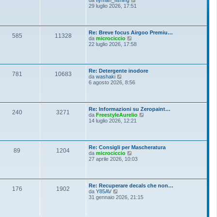
i
e
29 luglio 2026, 17:51
e
o
d
s
i
s
u
a
l
g
Re: Breve focus Airgoo Premiu…
t
g
585
11328
V
da
microciccio
i
i
e
22 luglio 2026, 17:58
m
o
d
o
i
m
u
e
l
s
Re: Detergente inodore
t
781
10683
s
V
da
washaki
i
a
e
6 agosto 2026, 8:56
m
g
d
o
g
i
m
i
u
e
o
l
s
Re: Informazioni su Zeropaint…
t
240
3271
s
V
da
FreestyleAurelio
i
a
e
14 luglio 2026, 12:21
m
g
d
o
g
i
m
i
u
e
o
l
s
Re: Consigli per Mascheratura
t
89
1204
s
V
da
microciccio
i
a
e
27 aprile 2026, 10:03
m
g
d
o
g
i
m
i
u
e
o
l
s
Re: Recuperare decals che non…
t
176
1902
s
V
da
Y85AV
i
a
e
31 gennaio 2026, 21:15
m
g
d
o
g
i
m
i
u
e