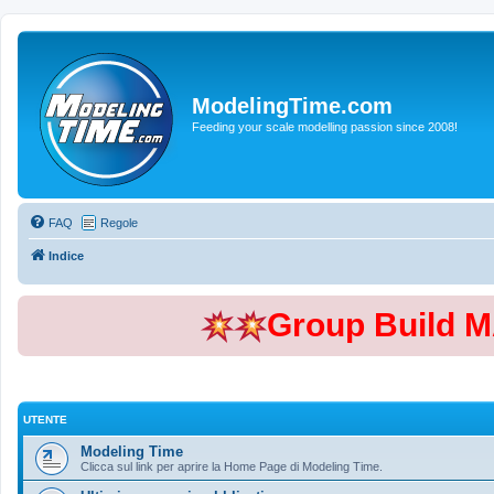
ModelingTime.com
Feeding your scale modelling passion since 2008!
FAQ
Regole
Indice
Group Build 
UTENTE
Modeling Time
Clicca sul link per aprire la Home Page di Modeling Time.