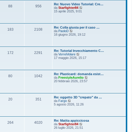
o
l
s
Re: Nuovo Video Tutorial: Cre…
t
88
956
s
V
da
Starfighter84
i
a
e
15 aprile 2025, 9:01
m
g
d
o
g
i
m
i
u
e
o
l
s
Re: Colla giusta per il caso …
t
183
2108
s
V
da
PaoloD
i
a
e
16 giugno 2026, 19:12
m
g
d
o
g
i
m
i
u
e
o
l
s
Re: Tutorial Invecchiamento C…
t
172
2291
s
V
da
VorreiVolare
i
a
e
17 maggio 2026, 15:17
m
g
d
o
g
i
m
i
u
e
o
l
s
Re: Plasticard: domanda esist…
t
80
1042
s
V
da
FreestyleAurelio
i
a
e
20 febbraio 2026, 23:57
m
g
d
o
g
i
m
i
u
e
o
l
s
Re: oggetto 3D "crepato" da …
t
20
351
s
V
da
Fargo
i
a
e
5 agosto 2026, 11:26
m
g
d
o
g
i
m
i
u
e
o
l
s
Re: Matita appiccicosa
t
264
4020
s
V
da
Starfighter84
i
a
e
26 luglio 2026, 21:51
m
g
d