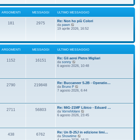
i
u
e
o
l
s
t
s
ARGOMENTI
MESSAGGI
ULTIMO MESSAGGIO
i
a
m
g
Re: Non ho più Colori
o
g
181
2975
V
da
pawn
m
i
e
19 aprile 2026, 16:52
e
o
d
s
i
s
u
a
l
g
t
g
ARGOMENTI
MESSAGGI
ULTIMO MESSAGGIO
i
i
m
o
Re: Gli aerei Pietre Migliari
o
1152
16151
V
da
sonny
m
e
6 agosto 2026, 10:48
e
d
s
i
s
u
a
l
g
Re: Buccaneer S.2B - Operatio…
t
g
2790
219848
V
da
Bruno P
i
i
e
7 agosto 2026, 6:44
m
o
d
o
i
m
u
e
l
s
Re: MiG-21MF Libico - Eduard …
t
2711
56803
s
V
da
VorreiVolare
i
a
e
6 agosto 2026, 23:45
m
g
d
o
g
i
m
i
u
e
o
l
s
Re: Un B-25J in edizione limi…
t
438
6762
s
V
da
Showtime
i
a
e
4 agosto 2026, 16:11