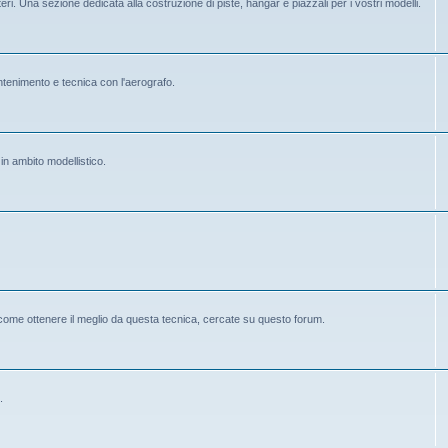
eri. Una sezione dedicata alla costruzione di piste, hangar e piazzali per i vostri modelli.
mantenimento e tecnica con l'aerografo.
 in ambito modellistico.
 come ottenere il meglio da questa tecnica, cercate su questo forum.
.