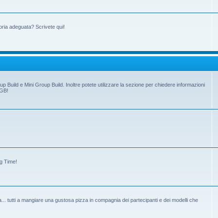
oria adeguata? Scrivete qui!
up Build e Mini Group Build. Inoltre potete utilizzare la sezione per chiedere informazioni
 GB!
ng Time!
tiva... tutti a mangiare una gustosa pizza in compagnia dei partecipanti e dei modelli che