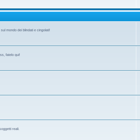
ul mondo dei blindati e cingolati!
s, fatelo qui!
ggetti reali.