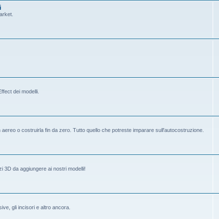
i
arket.
fect dei modelli.
ereo o costruirla fin da zero. Tutto quello che potreste imparare sull'autocostruzione.
i 3D da aggiungere ai nostri modelli!
ive, gli incisori e altro ancora.