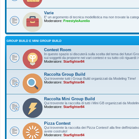
Varie
E' un argomento di tecnica modellistica ma non trovate la categ
Moderatore:
FreestyleAurelio
GROUP BUILD E MINI GROUP BUILD
Contest Room
In questo spazio si discuterà sulla scelta del tema dei futuri Gro
sui soggetti da proporre nei vari contest e su tutto ciò riguardi i
Moderatore:
Starfighter84
Raccolta Group Build
Qui troverete tutti i Group Build organizzati da Modeling Time!
Moderatore:
Starfighter84
Raccolta Mini Group Build
Qui troverete la raccolta di tutti i Mini GB organizzati da Modeli
Moderatore:
Starfighter84
Pizza Contest
Qui troverete la raccolta dei Pizza Contest! alla fine dell'inizia
avete costruito!
Moderatore:
Starfighter84