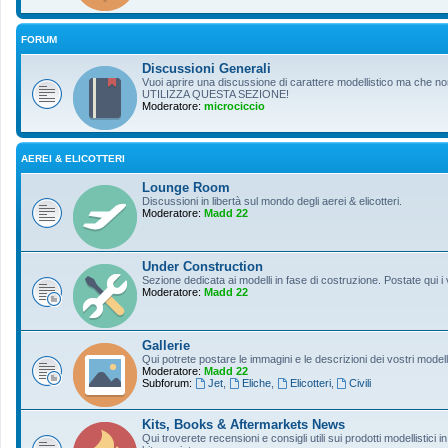
FORUM
Discussioni Generali
Vuoi aprire una discussione di carattere modellistico ma che non r
UTILIZZA QUESTA SEZIONE!
Moderatore:
microciccio
AEREI & ELICOTTERI
Lounge Room
Discussioni in libertà sul mondo degli aerei & elicotteri.
Moderatore:
Madd 22
Under Construction
Sezione dedicata ai modelli in fase di costruzione. Postate qui i 
Moderatore:
Madd 22
Gallerie
Qui potrete postare le immagini e le descrizioni dei vostri modelli
Moderatore:
Madd 22
Subforum:
Jet
,
Eliche
,
Elicotteri
,
Civili
Kits, Books & Aftermarkets News
Qui troverete recensioni e consigli utili sui prodotti modellistici