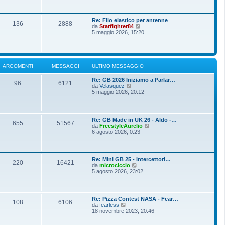
o
g
i
m
i
u
e
o
l
s
Re: Filo elastico per antenne
t
136
2888
s
V
da
Starfighter84
i
a
e
5 maggio 2026, 15:20
m
g
d
o
g
i
m
i
u
e
o
l
s
t
s
ARGOMENTI
MESSAGGI
ULTIMO MESSAGGIO
i
a
m
g
Re: GB 2026 Iniziamo a Parlar…
o
g
96
6121
V
da
Velasquez
m
i
e
5 maggio 2026, 20:12
e
o
d
s
i
s
u
a
l
g
Re: GB Made in UK 26 - Aldo -…
t
g
655
51567
V
da
FreestyleAurelio
i
i
e
6 agosto 2026, 0:23
m
o
d
o
i
m
u
e
l
s
Re: Mini GB 25 - Intercettori…
t
220
16421
s
V
da
microciccio
i
a
e
5 agosto 2026, 23:02
m
g
d
o
g
i
m
i
u
e
o
l
s
Re: Pizza Contest NASA - Fear…
t
108
6106
s
V
da
fearless
i
a
e
18 novembre 2023, 20:46
m
g
d
o
g
i
m