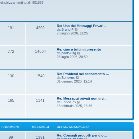
eindirizzamenti totali: 801883
Re: Uso dei Messaggi Privati …
191
4298
V
da
Bruno P
e
7 giugno 2026, 11:25
d
i
u
l
Re: ciao a tutti mi presento
772
14664
t
V
da
paolo72fg
i
e
26 luglio 2026, 20:50
m
d
o
i
m
u
e
l
Re: Problemi nel caricamento …
s
t
130
1540
V
da
Bonovox
s
i
e
31 gennaio 2026, 12:14
a
m
d
g
o
i
g
m
u
i
e
l
o
s
Re: Messaggi privati non invi…
t
165
1141
s
V
da
Enrico 75
i
a
e
13 febbraio 2025, 16:36
m
g
d
o
g
i
m
i
u
e
o
l
s
t
s
ARGOMENTI
MESSAGGI
ULTIMO MESSAGGIO
i
a
m
g
Re: Consigli prodotti per dio…
o
g
99
1391
V
da
flyman_fishing
m