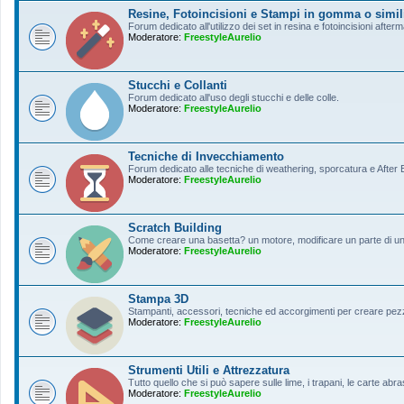
Resine, Fotoincisioni e Stampi in gomma o simil
Forum dedicato all'utilizzo dei set in resina e fotoincisioni afterm
Moderatore:
FreestyleAurelio
Stucchi e Collanti
Forum dedicato all'uso degli stucchi e delle colle.
Moderatore:
FreestyleAurelio
Tecniche di Invecchiamento
Forum dedicato alle tecniche di weathering, sporcatura e After Ef
Moderatore:
FreestyleAurelio
Scratch Building
Come creare una basetta? un motore, modificare un parte di un a
Moderatore:
FreestyleAurelio
Stampa 3D
Stampanti, accessori, tecniche ed accorgimenti per creare pezz
Moderatore:
FreestyleAurelio
Strumenti Utili e Attrezzatura
Tutto quello che si può sapere sulle lime, i trapani, le carte abras
Moderatore:
FreestyleAurelio