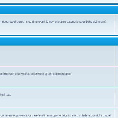
iguarda gli aerei, i mezzi terrestri, le navi o le altre categorie specifiche del forum?
vostri lavori e se volete, descrivete le fasi del montaggio.
 ultimati.
 in commercio, potrete mostrare le ultime scoperte fatte in rete o chiedere consigli su quali