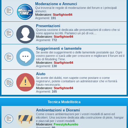
Moderazione e Annunci
Qui troverai le regole di moderazione del forum e i principali
annunci.
Moderatore:
Starfighter84
Argomenti:
191
Presentazioni
Questa sezione è dedicata alle presentazioni di coloro che si
sono appena iscritti. Parlateci un pò di voi....
Moderatore:
Starfighter84
Argomenti:
772
Suggerimenti e lamentele
Se avete dei suggerimenti o delle lamentele postatele qui. Ogni
vostro parere ci sarà utile per crescere e migliorare il forum ed il
sito di Modeling Time.
Moderatore:
Starfighter84
Argomenti:
130
Aiuto
Se avete dei dubbi, non sapete come postare o come
registrarvi, potete contattare un administrator che vi fornirà
l'aiuto necessario.
Moderatore:
Starfighter84
Argomenti:
165
Tecnica Modellistica
Ambientazioni e Diorami
Come creare ambientazioni per i vostri modelli di aerei ed
elicotteri. Una sezione dedicata alla costruzione di piste, hangar
e piazzali per i vostri modelli.
Moderatore:
FreestyleAurelio
Argomenti:
99