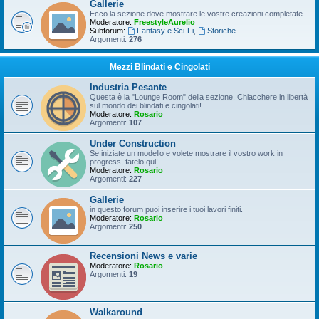
Gallerie
Ecco la sezione dove mostrare le vostre creazioni completate.
Moderatore:
FreestyleAurelio
Subforum:
Fantasy e Sci-Fi
,
Storiche
Argomenti:
276
Mezzi Blindati e Cingolati
Industria Pesante
Questa è la "Lounge Room" della sezione. Chiacchere in libertà
sul mondo dei blindati e cingolati!
Moderatore:
Rosario
Argomenti:
107
Under Construction
Se iniziate un modello e volete mostrare il vostro work in
progress, fatelo qui!
Moderatore:
Rosario
Argomenti:
227
Gallerie
in questo forum puoi inserire i tuoi lavori finiti.
Moderatore:
Rosario
Argomenti:
250
Recensioni News e varie
Moderatore:
Rosario
Argomenti:
19
Walkaround