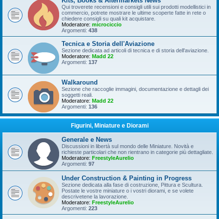
Kits, Books & Aftermarkets News
Qui troverete recensioni e consigli utili sui prodotti modellistici in
commercio, potrete mostrare le ultime scoperte fatte in rete o
chiedere consigli su quali kit acquistare.
Moderatore:
microciccio
Argomenti:
438
Tecnica e Storia dell'Aviazione
Sezione dedicata ad articoli di tecnica e di storia dell'aviazione.
Moderatore:
Madd 22
Argomenti:
137
Walkaround
Sezione che raccoglie immagini, documentazione e dettagli dei
soggetti reali.
Moderatore:
Madd 22
Argomenti:
136
Figurini, Miniature e Diorami
Generale e News
Discussioni in libertà sul mondo delle Miniature. Novità e
richieste particolari che non rientrano in categorie più dettagliate.
Moderatore:
FreestyleAurelio
Argomenti:
97
Under Construction & Painting in Progress
Sezione dedicata alla fase di costruzione, Pittura e Scultura.
Postate le vostre miniature o i vostri diorami, e se volete
descrivetene la lavorazione.
Moderatore:
FreestyleAurelio
Argomenti:
223