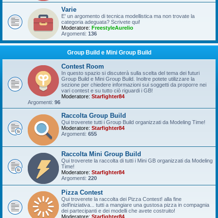
Varie
E' un argomento di tecnica modellistica ma non trovate la
categoria adeguata? Scrivete qui!
Moderatore:
FreestyleAurelio
Argomenti:
136
Group Build e Mini Group Build
Contest Room
In questo spazio si discuterà sulla scelta del tema dei futuri
Group Build e Mini Group Build. Inoltre potete utilizzare la
sezione per chiedere informazioni sui soggetti da proporre nei
vari contest e su tutto ciò riguardi i GB!
Moderatore:
Starfighter84
Argomenti:
96
Raccolta Group Build
Qui troverete tutti i Group Build organizzati da Modeling Time!
Moderatore:
Starfighter84
Argomenti:
655
Raccolta Mini Group Build
Qui troverete la raccolta di tutti i Mini GB organizzati da Modeling
Time!
Moderatore:
Starfighter84
Argomenti:
220
Pizza Contest
Qui troverete la raccolta dei Pizza Contest! alla fine
dell'iniziativa... tutti a mangiare una gustosa pizza in compagnia
dei partecipanti e dei modelli che avete costruito!
Moderatore:
Starfighter84