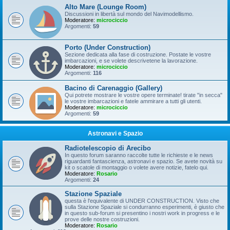
Alto Mare (Lounge Room)
Discussioni in libertà sul mondo del Navimodellismo.
Moderatore:
microciccio
Argomenti:
59
Porto (Under Construction)
Sezione dedicata alla fase di costruzione. Postate le vostre
imbarcazioni, e se volete descrivetene la lavorazione.
Moderatore:
microciccio
Argomenti:
116
Bacino di Carenaggio (Gallery)
Qui potrete mostrare le vostre opere terminate! tirate "in secca"
le vostre imbarcazioni e fatele ammirare a tutti gli utenti.
Moderatore:
microciccio
Argomenti:
59
Astronavi e Spazio
Radiotelescopio di Arecibo
In questo forum saranno raccolte tutte le richieste e le news
riguardanti fantascienza, astronavi e spazio. Se avete novità su
kit o scatole di montaggio o volete avere notizie, fatelo qui.
Moderatore:
Rosario
Argomenti:
24
Stazione Spaziale
questa è l'equivalente di UNDER CONSTRUCTION. Visto che
sulla Stazione Spaziale si condurranno esperimenti, è giusto che
in questo sub-forum si presentino i nostri work in progress e le
prove delle nostre costruzioni.
Moderatore:
Rosario