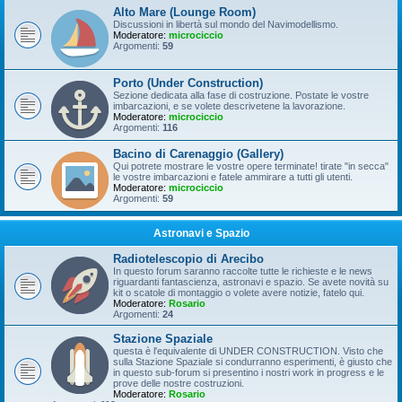
Alto Mare (Lounge Room)
Discussioni in libertà sul mondo del Navimodellismo.
Moderatore:
microciccio
Argomenti:
59
Porto (Under Construction)
Sezione dedicata alla fase di costruzione. Postate le vostre
imbarcazioni, e se volete descrivetene la lavorazione.
Moderatore:
microciccio
Argomenti:
116
Bacino di Carenaggio (Gallery)
Qui potrete mostrare le vostre opere terminate! tirate "in secca"
le vostre imbarcazioni e fatele ammirare a tutti gli utenti.
Moderatore:
microciccio
Argomenti:
59
Astronavi e Spazio
Radiotelescopio di Arecibo
In questo forum saranno raccolte tutte le richieste e le news
riguardanti fantascienza, astronavi e spazio. Se avete novità su
kit o scatole di montaggio o volete avere notizie, fatelo qui.
Moderatore:
Rosario
Argomenti:
24
Stazione Spaziale
questa è l'equivalente di UNDER CONSTRUCTION. Visto che
sulla Stazione Spaziale si condurranno esperimenti, è giusto che
in questo sub-forum si presentino i nostri work in progress e le
prove delle nostre costruzioni.
Moderatore:
Rosario