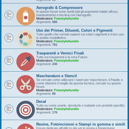
Aerografo & Compressore
In questo forum sono riuniti tutti gli argomenti relativi all'uso,
mantenimento e tecnica con l'aerografo.
Moderatore:
FreestyleAurelio
Argomenti:
585
Uso dei Primer, Diluenti, Colori e Pigmenti
Tutto quello che vorrete sapere sui colori i pigmenti e il loro uso
in ambito modellistico.
Moderatore:
FreestyleAurelio
Argomenti:
781
Trasparenti e Vernici Finali
Tutto sui trasparenti e la cera Future.
Moderatore:
FreestyleAurelio
Argomenti:
240
Mascherature e Stencil
Se cercate come utilizzare i nastri per mascherare, il Patafix e
come ottenere il meglio da questa tecnica, cercate su questo
forum.
Moderatore:
FreestyleAurelio
Argomenti:
89
Decal
Tutto su come usarle, riprodurle e trattarle con prodotti specifici.
Moderatore:
FreestyleAurelio
Argomenti:
176
Resine, Fotoincisioni e Stampi in gomma o simili
Forum dedicato all'utilizzo dei set in resina e fotoincisioni