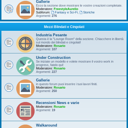
Gallerie
Ecco la sezione dove mostrare le vostre creazioni completate.
Moderatore:
FreestyleAurelio
Subforum:
Fantasy e Sci-Fi
,
Storiche
Argomenti:
276
Mezzi Blindati e Cingolati
Industria Pesante
Questa è la "Lounge Room" della sezione. Chiacchere in libertà
sul mondo dei blindati e cingolati!
Moderatore:
Rosario
Argomenti:
107
Under Construction
Se iniziate un modello e volete mostrare il vostro work in
progress, fatelo qui!
Moderatore:
Rosario
Argomenti:
227
Gallerie
in questo forum puoi inserire i tuoi lavori finiti.
Moderatore:
Rosario
Argomenti:
250
Recensioni News e varie
Moderatore:
Rosario
Argomenti:
19
Walkaround