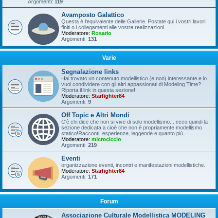
Argomenti:
119
Avamposto Galattico
Questa è l'equivalente delle Gallerie. Postate qui i vostri lavori
finiti o i collegamenti alle vostre realizzazioni.
Moderatore:
Rosario
Argomenti:
131
Varie
Segnalazione links
Hai trovato un contenuto modellistico (e non) interessante e lo
vuoi condividere con gli altri appassionati di Modeling Time?
Riporta il link in questa sezione!
Moderatore:
Starfighter84
Argomenti:
9
Off Topic e Altri Mondi
C'è chi dice che non si vive di solo modellismo... ecco quindi la
sezione dedicata a cioè che non è propriamente modellismo
statico!Racconti, esperienze, leggende e quanto più.
Moderatore:
microciccio
Argomenti:
219
Eventi
organizzazione eventi, incontri e manifestazioni modellistiche.
Moderatore:
Starfighter84
Argomenti:
171
Forum
Associazione Culturale Modellistica MODELING