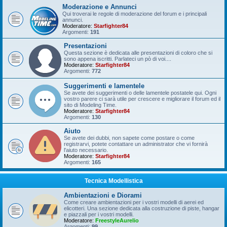
Moderazione e Annunci
Qui troverai le regole di moderazione del forum e i principali
annunci.
Moderatore:
Starfighter84
Argomenti:
191
Presentazioni
Questa sezione è dedicata alle presentazioni di coloro che si
sono appena iscritti. Parlateci un pò di voi....
Moderatore:
Starfighter84
Argomenti:
772
Suggerimenti e lamentele
Se avete dei suggerimenti o delle lamentele postatele qui. Ogni
vostro parere ci sarà utile per crescere e migliorare il forum ed il
sito di Modeling Time.
Moderatore:
Starfighter84
Argomenti:
130
Aiuto
Se avete dei dubbi, non sapete come postare o come
registrarvi, potete contattare un administrator che vi fornirà
l'aiuto necessario.
Moderatore:
Starfighter84
Argomenti:
165
Tecnica Modellistica
Ambientazioni e Diorami
Come creare ambientazioni per i vostri modelli di aerei ed
elicotteri. Una sezione dedicata alla costruzione di piste, hangar
e piazzali per i vostri modelli.
Moderatore:
FreestyleAurelio
Argomenti:
99