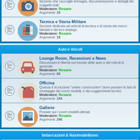
Sezione che raccoglie immagini, documentazione e dettagli dei
soggetti reali.
Moderatore:
Rosario
Argomenti:
19
Tecnica e Storia Militare
Sezione dedicata ad articoli di tecnica e di storia dei mezzi
blindati e del loro impiego.
Moderatore:
Rosario
Argomenti:
19
Auto e Veicoli
Lounge Room, Recensioni e News
Discussioni in libertà sul mondo delle auto e dei veicoli in
generale.
Moderatore:
Rosario
Argomenti:
60
Officina
Questa è la sezione "under construction" dove postare le fasi di
montaggio dei vostri modelli, e dei suggerimenti tecnici.
Moderatore:
Rosario
Argomenti:
144
Gallerie
Postate qui i vostri modelli ultimati.
Moderatore:
Rosario
Argomenti:
246
Imbarcazioni & Navimodellismo