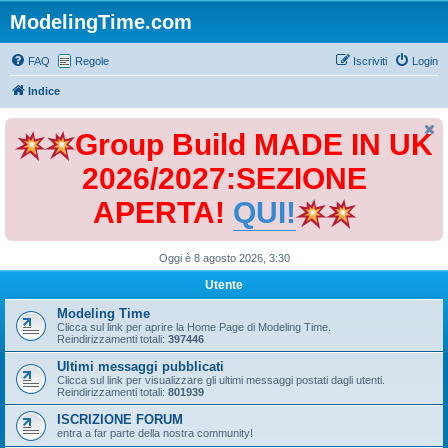
ModelingTime.com
FAQ
Regole
Iscriviti
Login
Indice
Group Build MADE IN UK
2026/2027:SEZIONE
APERTA!
QUI!
Oggi è 8 agosto 2026, 3:30
Utente
Modeling Time
Clicca sul link per aprire la Home Page di Modeling Time.
Reindirizzamenti totali:
397446
Ultimi messaggi pubblicati
Clicca sul link per visualizzare gli ultimi messaggi postati dagli utenti.
Reindirizzamenti totali:
801939
ISCRIZIONE FORUM
entra a far parte della nostra community!