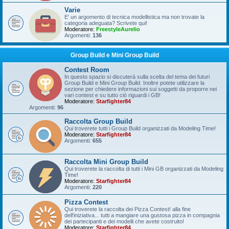
Varie
E' un argomento di tecnica modellistica ma non trovate la
categoria adeguata? Scrivete qui!
Moderatore:
FreestyleAurelio
Argomenti:
136
Group Build e Mini Group Build
Contest Room
In questo spazio si discuterà sulla scelta del tema dei futuri
Group Build e Mini Group Build. Inoltre potete utilizzare la
sezione per chiedere informazioni sui soggetti da proporre nei
vari contest e su tutto ciò riguardi i GB!
Moderatore:
Starfighter84
Argomenti:
96
Raccolta Group Build
Qui troverete tutti i Group Build organizzati da Modeling Time!
Moderatore:
Starfighter84
Argomenti:
655
Raccolta Mini Group Build
Qui troverete la raccolta di tutti i Mini GB organizzati da Modeling
Time!
Moderatore:
Starfighter84
Argomenti:
220
Pizza Contest
Qui troverete la raccolta dei Pizza Contest! alla fine
dell'iniziativa... tutti a mangiare una gustosa pizza in compagnia
dei partecipanti e dei modelli che avete costruito!
Moderatore:
Starfighter84