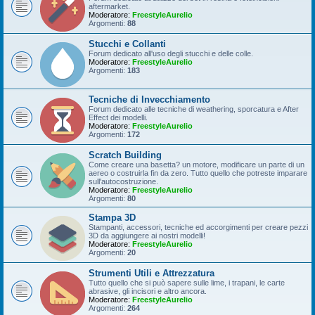
aftermarket.
Moderatore:
FreestyleAurelio
Argomenti:
88
Stucchi e Collanti
Forum dedicato all'uso degli stucchi e delle colle.
Moderatore:
FreestyleAurelio
Argomenti:
183
Tecniche di Invecchiamento
Forum dedicato alle tecniche di weathering, sporcatura e After
Effect dei modelli.
Moderatore:
FreestyleAurelio
Argomenti:
172
Scratch Building
Come creare una basetta? un motore, modificare un parte di un
aereo o costruirla fin da zero. Tutto quello che potreste imparare
sull'autocostruzione.
Moderatore:
FreestyleAurelio
Argomenti:
80
Stampa 3D
Stampanti, accessori, tecniche ed accorgimenti per creare pezzi
3D da aggiungere ai nostri modelli!
Moderatore:
FreestyleAurelio
Argomenti:
20
Strumenti Utili e Attrezzatura
Tutto quello che si può sapere sulle lime, i trapani, le carte
abrasive, gli incisori e altro ancora.
Moderatore:
FreestyleAurelio
Argomenti:
264