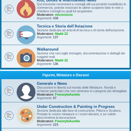
Kits, Books & Aftermarkets News
Qui troverete recensioni e consigli utili sui prodotti modellistici in
commercio, potrete mostrare le ultime scoperte fatte in rete o
chiedere consigli su quali kit acquistare.
Moderatore:
microciccio
Argomenti:
438
Tecnica e Storia dell'Aviazione
Sezione dedicata ad articoli di tecnica e di storia dell'aviazione.
Moderatore:
Madd 22
Argomenti:
137
Walkaround
Sezione che raccoglie immagini, documentazione e dettagli dei
soggetti reali.
Moderatore:
Madd 22
Argomenti:
136
Figurini, Miniature e Diorami
Generale e News
Discussioni in libertà sul mondo delle Miniature. Novità e
richieste particolari che non rientrano in categorie più dettagliate.
Moderatore:
FreestyleAurelio
Argomenti:
97
Under Construction & Painting in Progress
Sezione dedicata alla fase di costruzione, Pittura e Scultura.
Postate le vostre miniature o i vostri diorami, e se volete
descrivetene la lavorazione.
Moderatore:
FreestyleAurelio
Argomenti:
223