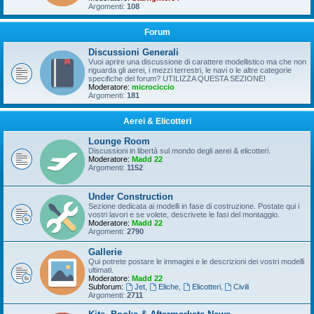
Argomenti:
108
Forum
Discussioni Generali
Vuoi aprire una discussione di carattere modellistico ma che non
riguarda gli aerei, i mezzi terrestri, le navi o le altre categorie
specifiche del forum? UTILIZZA QUESTA SEZIONE!
Moderatore:
microciccio
Argomenti:
181
Aerei & Elicotteri
Lounge Room
Discussioni in libertà sul mondo degli aerei & elicotteri.
Moderatore:
Madd 22
Argomenti:
1152
Under Construction
Sezione dedicata ai modelli in fase di costruzione. Postate qui i
vostri lavori e se volete, descrivete le fasi del montaggio.
Moderatore:
Madd 22
Argomenti:
2790
Gallerie
Qui potrete postare le immagini e le descrizioni dei vostri modelli
ultimati.
Moderatore:
Madd 22
Subforum:
Jet
,
Eliche
,
Elicotteri
,
Civili
Argomenti:
2711